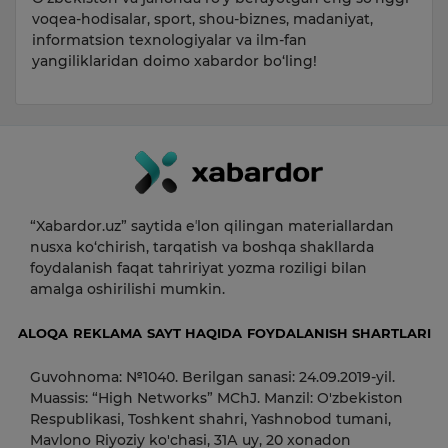
voqea-hodisalar, sport, shou-biznes, madaniyat,
informatsion texnologiyalar va ilm-fan
yangiliklaridan doimo xabardor bo‘ling!
“Xabardor.uz” saytida eʼlon qilingan materiallardan
nusxa ko‘chirish, tarqatish va boshqa shakllarda
foydalanish faqat tahririyat yozma roziligi bilan
amalga oshirilishi mumkin.
ALOQA
REKLAMA
SAYT HAQIDA
FOYDALANISH SHARTLARI
Guvohnoma: №1040. Berilgan sanasi: 24.09.2019-yil.
Muassis: “High Networks” MChJ. Manzil: O'zbekiston
Respublikasi, Toshkent shahri, Yashnobod tumani,
Mavlono Riyoziy ko'chasi, 31А uy, 20 xonadon