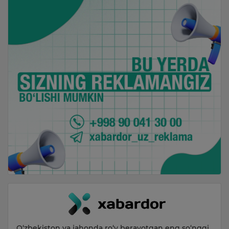
O‘zbekiston va jahonda ro‘y berayotgan eng so‘nggi