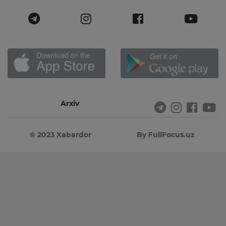
Arxiv
© 2023 Xabardor
By FullFocus.uz