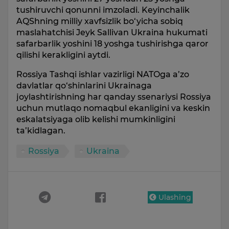
tushiruvchi qonunni imzoladi. Keyinchalik
AQShning milliy xavfsizlik bo‘yicha sobiq
maslahatchisi Jeyk Sallivan Ukraina hukumati
safarbarlik yoshini 18 yoshga tushirishga qaror
qilishi kerakligini aytdi.
Rossiya Tashqi ishlar vazirligi NATOga a’zo
davlatlar qo‘shinlarini Ukrainaga
joylashtirishning har qanday ssenariysi Rossiya
uchun mutlaqo nomaqbul ekanligini va keskin
eskalatsiyaga olib kelishi mumkinligini
ta’kidlagan.
Rossiya
Ukraina
Ulashing