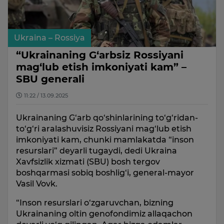
Ukraina – Rossiya
“Ukrainaning G‘arbsiz Rossiyani
mag‘lub etish imkoniyati kam” –
SBU generali
11:22 / 13.09.2025
Ukrainaning G‘arb qo‘shinlarining to‘g‘ridan-
to‘g‘ri aralashuvisiz Rossiyani mag‘lub etish
imkoniyati kam, chunki mamlakatda “inson
resurslari” deyarli tugaydi, dedi Ukraina
Xavfsizlik xizmati (SBU) bosh tergov
boshqarmasi sobiq boshlig‘i, general-mayor
Vasil Vovk.
“Inson resurslari o‘zgaruvchan, bizning
Ukrainaning oltin genofondimiz allaqachon