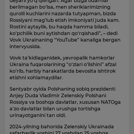
deyarli yo‘q qilingan. Agar bizga odamlar
berilmagan bo‘lsa, men sheriklarimizning
qurolli kuchlarini nazarda tutyapman, bizda
Rossiyani mag‘lub etish imkoniyati juda kam.
Rostini aytaylik, bu haqda hamma biladi,
ko‘pchilik buni aytishdan qo‘rqishadi”, – dedi
Vovk Ukrainaning “YouTube” kanaliga bergan
intervyusida.
Vovk ta’kidlaganidek, yevropalik hamkorlar
Ukraina fuqarolarining “o‘zlari o‘lishini” afzal
ko‘rib, harbiy harakatlarda bevosita ishtirok
etishni xohlamaydilar.
Sentyabr oyida Polshaning sobiq prezidenti
Anjey Duda Vladimir Zelenskiy Polshani
Rossiya va boshqa davlatlar, xususan NATOga
a’zo davlatlar bilan urushga tortishga
urinayotganini tan oldi.
2024-yilning bahorida Zelenskiy Ukrainada
safarbarlik yoshini 27 yoshdan 25 yoshga