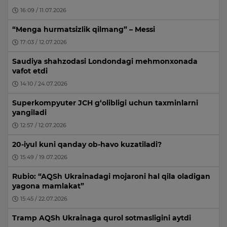
16:09 / 11.07.2026
“Menga hurmatsizlik qilmang” – Messi
17:03 / 12.07.2026
Saudiya shahzodasi Londondagi mehmonxonada
vafot etdi
14:10 / 24.07.2026
Superkompyuter JCH g‘olibligi uchun taxminlarni
yangiladi
12:57 / 12.07.2026
20-iyul kuni qanday ob-havo kuzatiladi?
15:49 / 19.07.2026
Rubio: “AQSh Ukrainadagi mojaroni hal qila oladigan
yagona mamlakat”
15:45 / 22.07.2026
Tramp AQSh Ukrainaga qurol sotmasligini aytdi