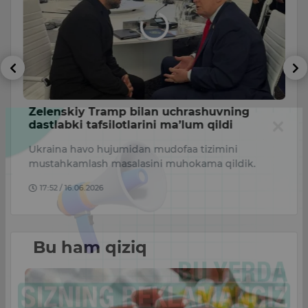
ti
Zelenskiy Tramp bilan uchrashuvning
K
dastlabki tafsilotlarini ma’lum qildi
“
Ukraina havo hujumidan mudofaa tizimini
qa
mustahkamlash masalasini muhokama qildik.
k
17:52 / 16.06.2026
Bu ham qiziq