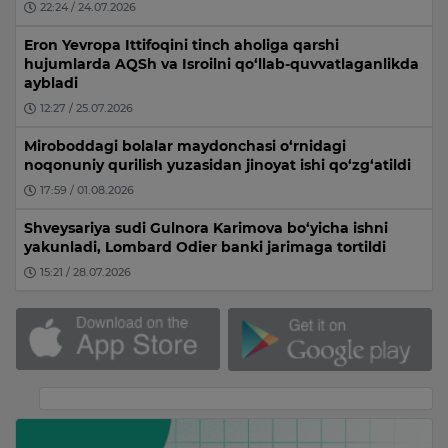
22:24 / 24.07.2026
Eron Yevropa Ittifoqini tinch aholiga qarshi
hujumlarda AQSh va Isroilni qo‘llab-quvvatlaganlikda
aybladi
12:27 / 25.07.2026
Miroboddagi bolalar maydonchasi o‘rnidagi
noqonuniy qurilish yuzasidan jinoyat ishi qo‘zg‘atildi
17:59 / 01.08.2026
Shveysariya sudi Gulnora Karimova bo‘yicha ishni
yakunladi, Lombard Odier banki jarimaga tortildi
15:21 / 28.07.2026