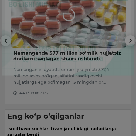
Namanganda 577 million so‘mlik hujjatsiz
S
dorilarni saqlagan shaxs ushlandi
g
l
Namangan viloyatida umumiy qiymati 577,4
S
i.
million so‘m bo‘lgan, sifatini tasdiqlovchi
bi
hujjatlarga ega bo‘lmagan 13 mingdan or…
ch
14:40 / 08.08.2026
Eng ko‘p o‘qilganlar
Isroil havo kuchlari Livan janubidagi hududlarga
zarbalar berdi