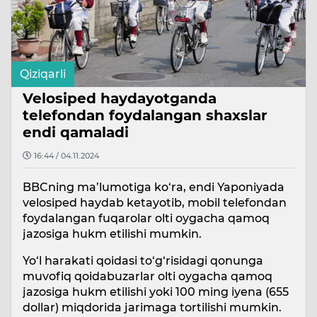
Qiziqarli
Velosiped haydayotganda
telefondan foydalangan shaxslar
endi qamaladi
16:44 / 04.11.2024
BBCning ma’lumotiga ko‘ra, endi Yaponiyada
velosiped haydab ketayotib, mobil telefondan
foydalangan fuqarolar olti oygacha qamoq
jazosiga hukm etilishi mumkin.
Yo‘l harakati qoidasi to‘g‘risidagi qonunga
muvofiq qoidabuzarlar olti oygacha qamoq
jazosiga hukm etilishi yoki 100 ming iyena (655
dollar) miqdorida jarimaga tortilishi mumkin.