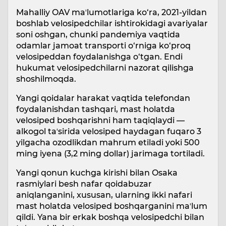
Mahalliy OAV maʼlumotlariga ko‘ra, 2021-yildan
boshlab velosipedchilar ishtirokidagi avariyalar
soni oshgan, chunki pandemiya vaqtida
odamlar jamoat transporti o‘rniga ko‘proq
velosipeddan foydalanishga o‘tgan. Endi
hukumat velosipedchilarni nazorat qilishga
shoshilmoqda.
Yangi qoidalar harakat vaqtida telefondan
foydalanishdan tashqari, mast holatda
velosiped boshqarishni ham taqiqlaydi —
alkogol taʼsirida velosiped haydagan fuqaro 3
yilgacha ozodlikdan mahrum etiladi yoki 500
ming iyena (3,2 ming dollar) jarimaga tortiladi.
Yangi qonun kuchga kirishi bilan Osaka
rasmiylari besh nafar qoidabuzar
aniqlanganini, xususan, ularning ikki nafari
mast holatda velosiped boshqarganini maʼlum
qildi. Yana bir erkak boshqa velosipedchi bilan