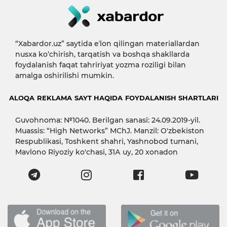
“Xabardor.uz” saytida eʼlon qilingan materiallardan
nusxa ko‘chirish, tarqatish va boshqa shakllarda
foydalanish faqat tahririyat yozma roziligi bilan
amalga oshirilishi mumkin.
ALOQA
REKLAMA
SAYT HAQIDA
FOYDALANISH SHARTLARI
Guvohnoma: №1040. Berilgan sanasi: 24.09.2019-yil.
Muassis: “High Networks” MChJ. Manzil: O'zbekiston
Respublikasi, Toshkent shahri, Yashnobod tumani,
Mavlono Riyoziy ko'chasi, 31А uy, 20 xonadon