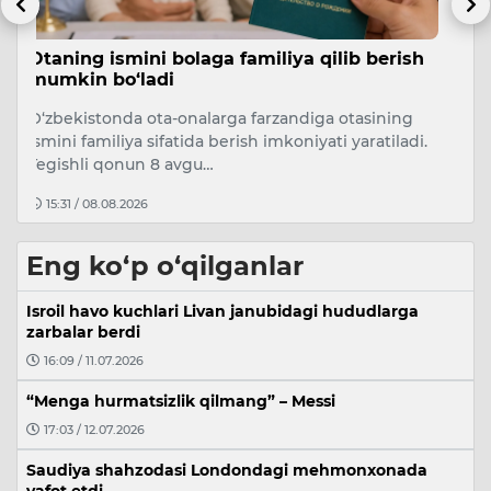
sh
Rossiyada qiyin vaziyatga tushgan 597
A
nafar o‘zbekistonlik vatanga qaytarildi
O‘
Migratsiya agentligi ma’lumotiga ko‘ra, Rossiyada
A
i.
qiyin vaziyatga tushib qolgan 597 nafar
j
O‘zbekiston fuqarosi vatanga qayta…
09:26 / 07.08.2026
Eng ko‘p o‘qilganlar
Isroil havo kuchlari Livan janubidagi hududlarga
zarbalar berdi
16:09 / 11.07.2026
“Menga hurmatsizlik qilmang” – Messi
17:03 / 12.07.2026
Saudiya shahzodasi Londondagi mehmonxonada