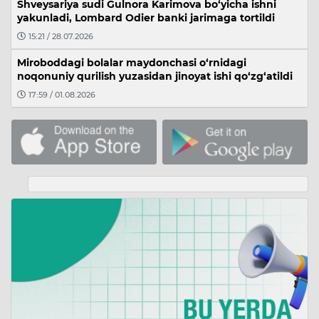
Shveysariya sudi Gulnora Karimova bo‘yicha ishni
yakunladi, Lombard Odier banki jarimaga tortildi
15:21 / 28.07.2026
Miroboddagi bolalar maydonchasi o‘rnidagi
noqonuniy qurilish yuzasidan jinoyat ishi qo‘zg‘atildi
17:59 / 01.08.2026