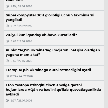
vafot etdi
14:10 / 24.07.2026
Superkompyuter JCH g‘olibligi uchun taxminlarni
yangiladi
12:57 / 12.07.2026
20-iyul kuni qanday ob-havo kuzatiladi?
15:49 / 19.07.2026
Rubio: “AQSh Ukrainadagi mojaroni hal qila oladigan
yagona mamlakat”
15:45 / 22.07.2026
Tramp AQSh Ukrainaga qurol sotmasligini aytdi
22:24 / 24.07.2026
Eron Yevropa Ittifoqini tinch aholiga qarshi
hujumlarda AQSh va Isroilni qo‘llab-quvvatlaganlikda
aybladi
12:27 / 25.07.2026