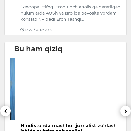
A
“Yevropa Ittifoqi Eron tinch aholisiga qaratilgan
Uk
hujumlarda AQSh va Isroilga bevosita yordam
ko‘rsatdi”, – dedi Eron Tashqi…
12:27 / 25.07.2026
Bu ham qiziq
Hindistonda mashhur jurnalist zo‘rlash
A