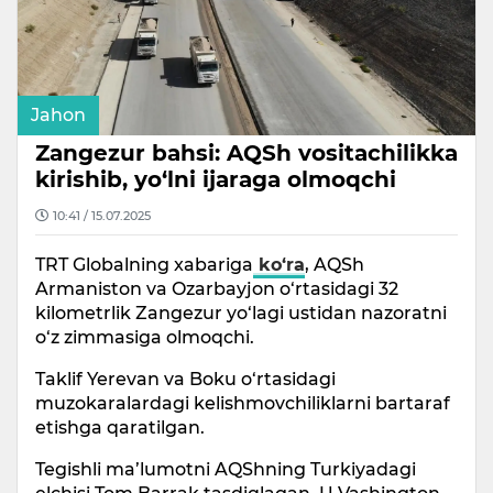
Jahon
Zangezur bahsi: AQSh vositachilikka
kirishib, yo‘lni ijaraga olmoqchi
10:41 / 15.07.2025
TRT Globalning xabariga
ko‘ra
, AQSh
Armaniston va Ozarbayjon o‘rtasidagi 32
kilometrlik Zangezur yo‘lagi ustidan nazoratni
o‘z zimmasiga olmoqchi.
Taklif Yerevan va Boku o‘rtasidagi
muzokaralardagi kelishmovchiliklarni bartaraf
etishga qaratilgan.
Tegishli ma’lumotni AQShning Turkiyadagi