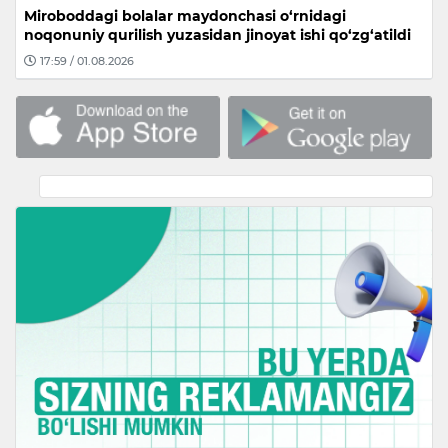
Miroboddagi bolalar maydonchasi o‘rnidagi
noqonuniy qurilish yuzasidan jinoyat ishi qo‘zg‘atildi
17:59 / 01.08.2026