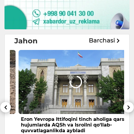
Jahon
Barchasi
Eron Yevropa Ittifoqini tinch aholiga qarshi
T
hujumlarda AQSh va Isroilni qo‘llab-
a
quvvatlaganlikda aybladi