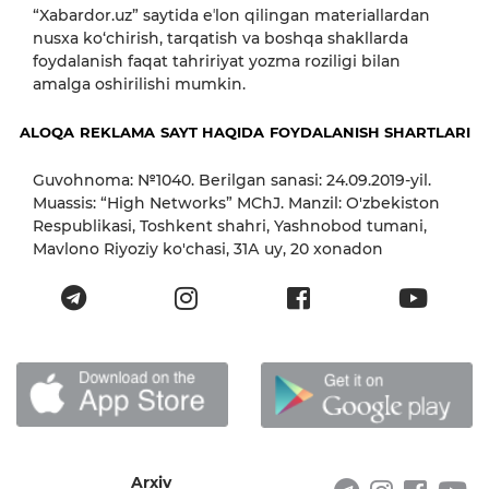
“Xabardor.uz” saytida eʼlon qilingan materiallardan
nusxa ko‘chirish, tarqatish va boshqa shakllarda
foydalanish faqat tahririyat yozma roziligi bilan
amalga oshirilishi mumkin.
ALOQA
REKLAMA
SAYT HAQIDA
FOYDALANISH SHARTLARI
Guvohnoma: №1040. Berilgan sanasi: 24.09.2019-yil.
Muassis: “High Networks” MChJ. Manzil: O'zbekiston
Respublikasi, Toshkent shahri, Yashnobod tumani,
Mavlono Riyoziy ko'chasi, 31А uy, 20 xonadon
Arxiv