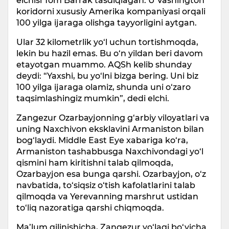
elchisi Tom Barrak tasdiqlagan. U Vashington
koridorni xususiy Amerika kompaniyasi orqali
100 yilga ijaraga olishga tayyorligini aytgan.
Ular 32 kilometrlik yo‘l uchun tortishmoqda,
lekin bu hazil emas. Bu o‘n yildan beri davom
etayotgan muammo. AQSh kelib shunday
deydi: “Yaxshi, bu yo‘lni bizga bering. Uni biz
100 yilga ijaraga olamiz, shunda uni o‘zaro
taqsimlashingiz mumkin”, dedi elchi.
Zangezur Ozarbаyjonning g‘arbiy viloyatlari va
uning Naxchivon eksklavini Armaniston bilan
bog‘laydi. Middle East Eye xabariga ko‘ra,
Armaniston tashabbusga Naxchivondagi yo‘l
qismini ham kiritishni talab qilmoqda,
Ozarbayjon esa bunga qarshi. Ozarbayjon, o‘z
navbatida, to‘siqsiz o‘tish kafolatlarini talab
qilmoqda va Yerevanning marshrut ustidan
to‘liq nazoratiga qarshi chiqmoqda.
Ma’lum qilinishicha, Zangezur yo‘lagi bo‘yicha