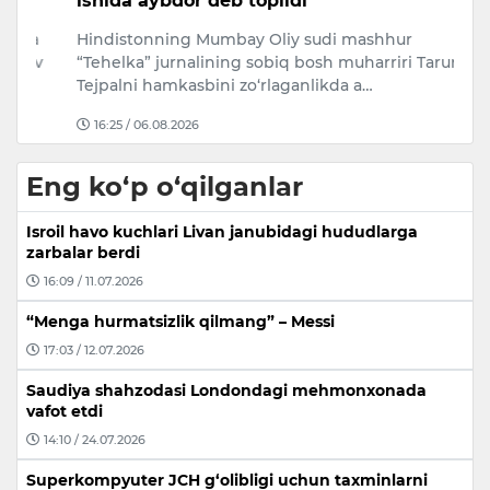
ishida aybdor deb topildi
u
a
Hindistonning Mumbay Oliy sudi mashhur
B
ev
“Tehelka” jurnalining sobiq bosh muharriri Tarun
P
Tejpalni hamkasbini zo‘rlaganlikda a…
ho
16:25 / 06.08.2026
Eng ko‘p o‘qilganlar
Isroil havo kuchlari Livan janubidagi hududlarga
zarbalar berdi
16:09 / 11.07.2026
“Menga hurmatsizlik qilmang” – Messi
17:03 / 12.07.2026
Saudiya shahzodasi Londondagi mehmonxonada
vafot etdi
14:10 / 24.07.2026
Superkompyuter JCH g‘olibligi uchun taxminlarni