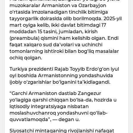
muzokaralar Armaniston va Ozarbayjon
o‘rtasida imzolanadigan tinchlik bitimiga
tayyorgarlik doirasida olib borilmoqda. 2025-yil
mart oyiga kelib, ikki davlat bitimdagi 17
moddadan 15 tasini, jumladan, kirish
(preambula) qismini ham kelishib olgan. Endi
faqat xalqaro sud da’volari va uchinchi
tomonlarning ishtiroki bilan bog‘liq masalalar
ochiq qolgan.
Turkiya prezidenti Rajab Toyyib Erdo‘g‘on iyul
oyi boshida Armanistonning yondashuvida
ijobiy o‘zgarishlar bo‘lganini ta’kidlagandi.
“Garchi Armaniston dastlab Zangezur
yo‘lagiga qarshi chiqqan bo‘lsa-da, hozirda u
iqtisodiy integratsiyaga nisbatan
moslashuvchanroq yondashuvni qo‘llab-
quvvatlamoqda”, — degan u.
Siyosatchi mintaqaning rivojlanishi nafaqat