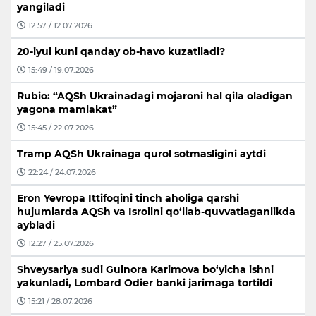
yangiladi
12:57 / 12.07.2026
20-iyul kuni qanday ob-havo kuzatiladi?
15:49 / 19.07.2026
Rubio: “AQSh Ukrainadagi mojaroni hal qila oladigan
yagona mamlakat”
15:45 / 22.07.2026
Tramp AQSh Ukrainaga qurol sotmasligini aytdi
22:24 / 24.07.2026
Eron Yevropa Ittifoqini tinch aholiga qarshi
hujumlarda AQSh va Isroilni qo‘llab-quvvatlaganlikda
aybladi
12:27 / 25.07.2026
Shveysariya sudi Gulnora Karimova bo‘yicha ishni
yakunladi, Lombard Odier banki jarimaga tortildi
15:21 / 28.07.2026