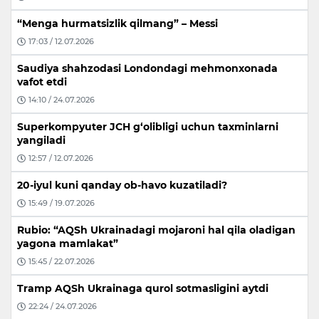
“Menga hurmatsizlik qilmang” – Messi
17:03 / 12.07.2026
Saudiya shahzodasi Londondagi mehmonxonada
vafot etdi
14:10 / 24.07.2026
Superkompyuter JCH g‘olibligi uchun taxminlarni
yangiladi
12:57 / 12.07.2026
20-iyul kuni qanday ob-havo kuzatiladi?
15:49 / 19.07.2026
Rubio: “AQSh Ukrainadagi mojaroni hal qila oladigan
yagona mamlakat”
15:45 / 22.07.2026
Tramp AQSh Ukrainaga qurol sotmasligini aytdi
22:24 / 24.07.2026