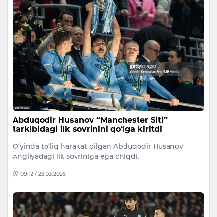
Abduqodir Husanov “Manchester Siti”
tarkibidagi ilk sovrinini qo‘lga kiritdi
O‘yinda to‘liq harakat qilgan Abduqodir Husanov
Angliyadagi ilk sovriniga ega chiqdi.
09:12 / 23.03.2026