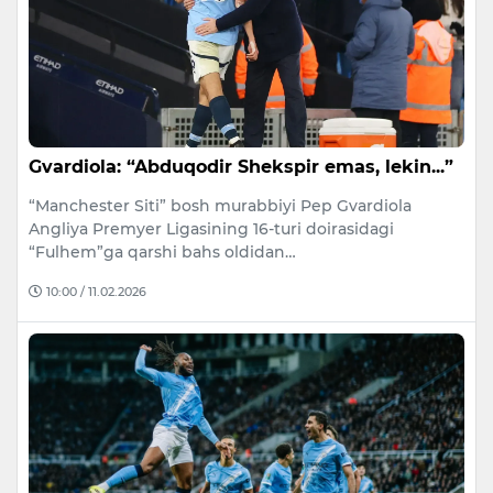
Gvardiola: “Abduqodir Shekspir emas, lekin...”
“Manchester Siti” bosh murabbiyi Pep Gvardiola
Angliya Premyer Ligasining 16-turi doirasidagi
“Fulhem”ga qarshi bahs oldidan…
10:00 / 11.02.2026