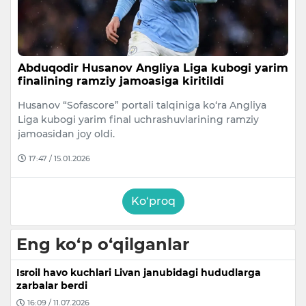
Abduqodir Husanov Angliya Liga kubogi yarim
finalining ramziy jamoasiga kiritildi
Husanov “Sofascore” portali talqiniga ko‘ra Angliya
Liga kubogi yarim final uchrashuvlarining ramziy
jamoasidan joy oldi.
17:47 / 15.01.2026
Ko‘proq
Eng ko‘p o‘qilganlar
Isroil havo kuchlari Livan janubidagi hududlarga
zarbalar berdi
16:09 / 11.07.2026