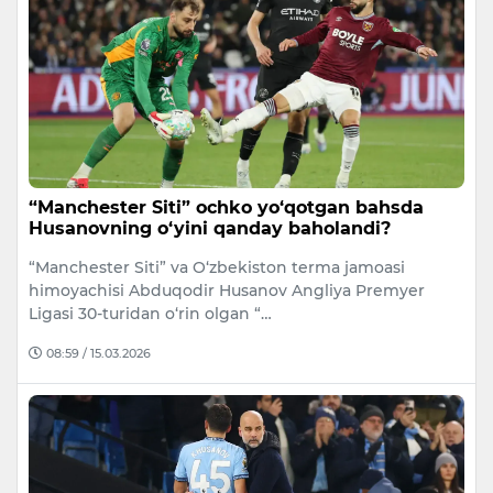
“Manchester Siti” ochko yo‘qotgan bahsda
Husanovning o‘yini qanday baholandi?
“Manchester Siti” va O‘zbekiston terma jamoasi
himoyachisi Abduqodir Husanov Angliya Premyer
Ligasi 30-turidan o‘rin olgan “…
08:59 / 15.03.2026