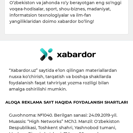
O‘zbekiston va jahonda ro‘y berayotgan eng so‘nggi
voqea-hodisalar, sport, shou-biznes, madaniyat,
informatsion texnologiyalar va ilm-fan
yangiliklaridan doimo xabardor bo‘ling!
“Xabardor.uz” saytida eʼlon qilingan materiallardan
nusxa ko‘chirish, tarqatish va boshqa shakllarda
foydalanish faqat tahririyat yozma roziligi bilan
amalga oshirilishi mumkin.
ALOQA
REKLAMA
SAYT HAQIDA
FOYDALANISH SHARTLARI
Guvohnoma: №1040. Berilgan sanasi: 24.09.2019-yil.
Muassis: “High Networks” MChJ. Manzil: O'zbekiston
Respublikasi, Toshkent shahri, Yashnobod tumani,