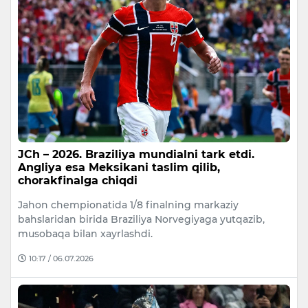
JCh – 2026. Braziliya mundialni tark etdi.
Angliya esa Meksikani taslim qilib,
chorakfinalga chiqdi
Jahon chempionatida 1/8 finalning markaziy
bahslaridan birida Braziliya Norvegiyaga yutqazib,
musobaqa bilan xayrlashdi.
10:17 / 06.07.2026