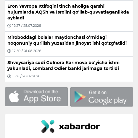
Eron Yevropa Ittifoqini tinch aholiga qarshi
hujumlarda AQSh va Isroilni qo‘llab-quvvatlaganlikda
aybladi
12:27 / 25.07.2026
Miroboddagi bolalar maydonchasi o‘rnidagi
noqonuniy qurilish yuzasidan jinoyat ishi qo‘zg‘atildi
17:59 / 01.08.2026
Shveysariya sudi Gulnora Karimova bo‘yicha ishni
yakunladi, Lombard Odier banki jarimaga tortildi
15:21 / 28.07.2026