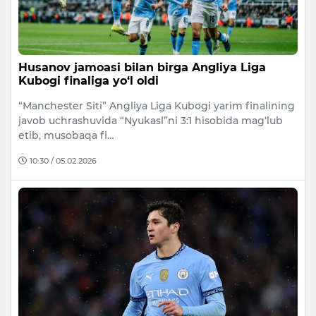
Husanov jamoasi bilan birga Angliya Liga
Kubogi finaliga yo‘l oldi
“Manchester Siti” Angliya Liga Kubogi yarim finalining
javob uchrashuvida “Nyukasl”ni 3:1 hisobida mag‘lub
etib, musobaqa fi…
10:30 / 05.02.2026