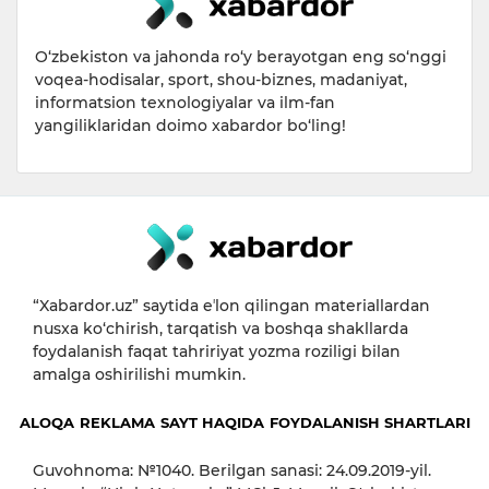
O‘zbekiston va jahonda ro‘y berayotgan eng so‘nggi
voqea-hodisalar, sport, shou-biznes, madaniyat,
informatsion texnologiyalar va ilm-fan
yangiliklaridan doimo xabardor bo‘ling!
“Xabardor.uz” saytida eʼlon qilingan materiallardan
nusxa ko‘chirish, tarqatish va boshqa shakllarda
foydalanish faqat tahririyat yozma roziligi bilan
amalga oshirilishi mumkin.
ALOQA
REKLAMA
SAYT HAQIDA
FOYDALANISH SHARTLARI
Guvohnoma: №1040. Berilgan sanasi: 24.09.2019-yil.