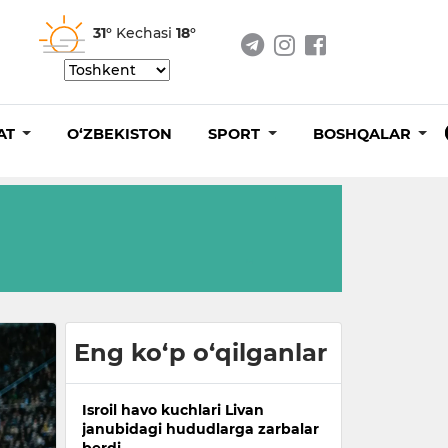
31°
Kechasi
18°
AT
O‘ZBEKISTON
SPORT
BOSHQALAR
Eng ko‘p o‘qilganlar
Isroil havo kuchlari Livan
janubidagi hududlarga zarbalar