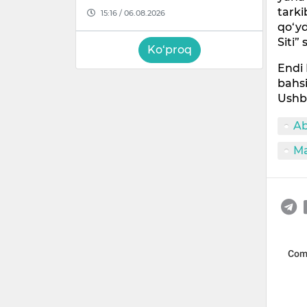
tarki
15:16 / 06.08.2026
qo‘yd
Siti”
Ko‘proq
Endi 
bahsi
Ushbu
Ab
Ma