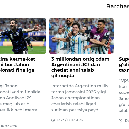
Barcha
a ketma-ket
3 milliondan ortiq odam
Super
bor Jahon
Argentinani JChdan
g‘olibl
ti finaliga
chetlatishni talab
taxmin
qilmoqda
“Opta” a
Jahon
Internetda Argentina milliy
kompani
i yarim finalida
terma jamoasini 2026-yilgi
superko
ngliyani 2:1
Jahon chempionatidan
Jahon c
g‘lub etib,
chetlatish talabi ilgari
g‘olibli
ikkinchi marta
surilgan petitsiya payd…
sifatida
12:23 / 13.07.2026
12:57 /
07.2026