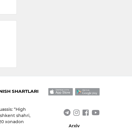
09:19 / 06.08.2026
16:
ISH SHARTLARI
uassis: “High
shkent shahri,
 20 xonadon
Arxiv