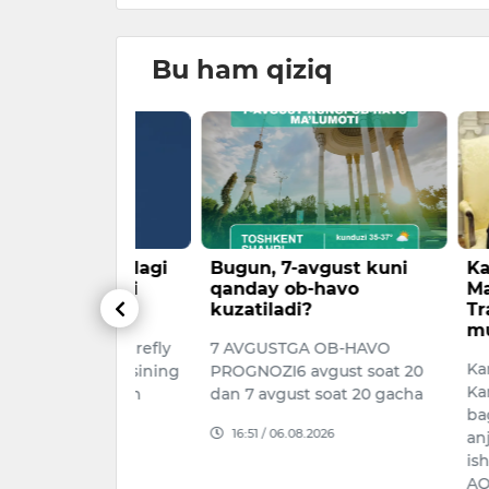
Bu ham qiziq
asi bo‘lagi
Bugun, 7-avgust kuni
Kanada Bo
urilishi
qanday ob-havo
Mark Kar
kuzatiladi?
Trampga 
munosabat
 oyida Firefly
7 AVGUSTGA OB-HAVO
Kanada Bos
mpaniyasining
PROGNOZI6 avgust soat 20
Karni uy-jo
i uchirgan
dan 7 avgust soat 20 gacha
bag‘ishlan
 9
16:51 / 06.08.2026
anjumanida
kkinchi
ishlamay q
AQSH …