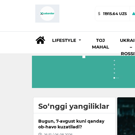
$
11915.64 UZS
LIFESTYLE
TOJ
UKRA
MAHAL
–
ROSS
So‘nggi yangiliklar
Bugun, 7-avgust kuni qanday
ob-havo kuzatiladi?
16:51 / 06.08.2026