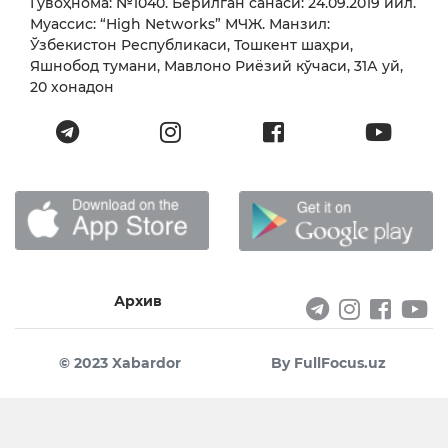
Гувоҳнома: №1040. Берилган санаси: 24.09.2019 йил.
Муассис: “High Networks” МЧЖ. Манзил:
Ўзбекистон Республикаси, Тошкент шаҳри,
Яшнобод тумани, Мавлоно Риёзий кўчаси, 31А уй,
20 хонадон
Архив
© 2023 Xabardor
By FullFocus.uz