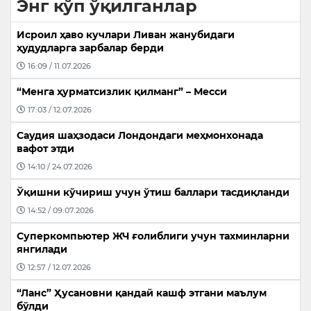
Энг кўп ўқилганлар
Исроил ҳаво кучлари Ливан жанубидаги
ҳудудларга зарбалар берди
16:09 / 11.07.2026
“Менга ҳурматсизлик қилманг” – Месси
17:03 / 12.07.2026
Саудия шаҳзодаси Лондондаги меҳмонхонада
вафот этди
14:10 / 24.07.2026
Ўқишни кўчириш учун ўтиш баллари тасдиқланди
14:52 / 09.07.2026
Суперкомпьютер ЖЧ ғолиблиги учун тахминларни
янгилади
12:57 / 12.07.2026
“Ланс” Ҳусановни қандай кашф этгани маълум
бўлди