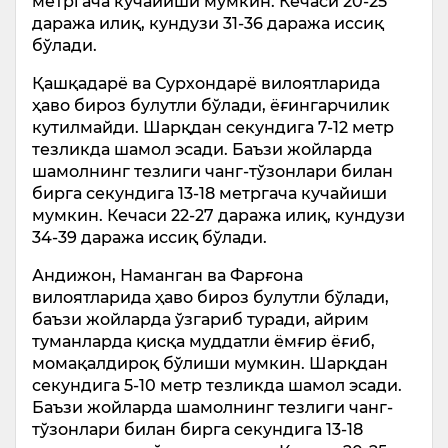
метргача кучайиши мумкин. Кечаси 20-25
даража илиқ, кундузи 31-36 даража иссиқ
бўлади.
Қашқадарё ва Сурхондарё вилоятларида
ҳаво бироз булутли бўлади, ёғингарчилик
кутилмайди. Шарқдан секундига 7-12 метр
тезликда шамол эсади. Баъзи жойларда
шамолнинг тезлиги чанг-тўзонлари билан
бирга секундига 13-18 метргача кучайиши
мумкин. Кечаси 22-27 даража илиқ, кундузи
34-39 даража иссиқ бўлади.
Андижон, Наманган ва Фарғона
вилоятларида ҳаво бироз булутли бўлади,
баъзи жойларда ўзгариб туради, айрим
туманларда қисқа муддатли ёмғир ёғиб,
момақалдироқ бўлиши мумкин. Шарқдан
секундига 5-10 метр тезликда шамол эсади.
Баъзи жойларда шамолнинг тезлиги чанг-
тўзонлари билан бирга секундига 13-18