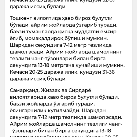
даража иссиқ бўлади.
Тошкент вилоятида ҳаво бироз булутли
бўлади, айрим жойларда ўзгариб туради,
баъзи туманларда қисқа муддатли ёмғир
ёғиб, момақалдироқ бўлиши мумкин.
Шарқдан секундига 7-12 метр тезликда
шамол эсади. Айрим жойларда шамолнинг
тезлиги чанг-тўзонлари билан бирга
секундига 13-18 метргача кучайиши мумкин.
Кечаси 20-25 даража илиқ, кундузи 31-36
даража иссиқ бўлади.
Самарқанд, Жиззах ва Сирдарё
вилоятларида ҳаво бироз булутли бўлади,
баъзи жойларда ўзгариб туради,
ёғингарчилик кутилмайди. Шарқдан
секундига 7-12 метр тезликда шамол эсади.
Айрим жойларда шамолнинг тезлиги чанг-
тўзонлари билан бирга секундига 13-18