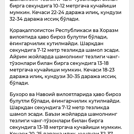
бирга секундига 10-12 метргача кучайиши
мумкин. Кечаси 22-24 даража илиқ, кундузи
32-34 даража иссиқ бўлади.
Қорақалпоғистон Республикаси ва Хоразм
вилоятида ҳаво бироз булутли бўлади,
ёғингарчилик кутилмайди. Шарқдан
секундига 7-12 метр тезликда шамол эсади.
Айрим жойларда шамолнинг тезлиги чанг-
тўзонлари билан бирга секундига 13-18
метргача кучайиши мумкин. Кечаси 18-23
даража илиқ, кундузи 30-35 даража иссиқ
бўлади.
Бухоро ва Навоий вилоятларида ҳаво бироз
булутли бўлади, ёғингарчилик кутилмайди.
Шарқдан секундига 7-12 метр тезликда
шамол эсади. Баъзи жойларда шамолнинг
тезлиги чанг-тўзонлари билан бирга
секундига 13-18 метргача кучайиши мумкин.
Кечаси 20-25 даража илиқ, кундузи 32-37