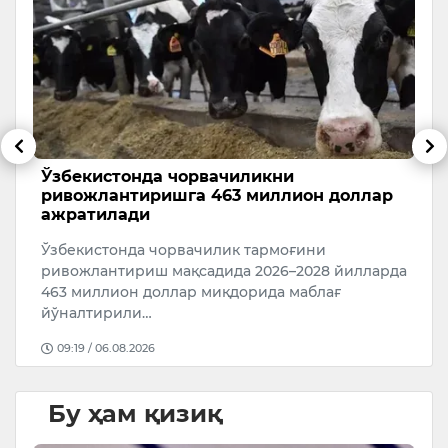
Ўзбекистонда чорвачиликни
6
ривожлантиришга 463 миллион доллар
5 
ажратилади
ри
Ўзбекистонда чорвачилик тармоғини
ривожлантириш мақсадида 2026–2028 йилларда
а…
463 миллион доллар миқдорида маблағ
йўналтирили…
09:19 / 06.08.2026
Бу ҳам қизиқ