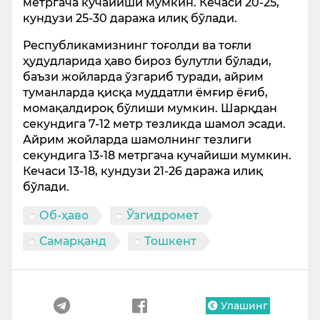
метргача кучайиши мумкин. Кечаси 20-25,
кундузи 25-30 даража илиқ бўлади.
Республикамизнинг тоғолди ва тоғли
ҳудудларида ҳаво бироз булутли бўлади,
баъзи жойларда ўзгариб туради, айрим
туманларда қисқа муддатли ёмғир ёғиб,
момақалдироқ бўлиши мумкин. Шарқдан
секундига 7-12 метр тезликда шамол эсади.
Айрим жойларда шамолнинг тезлиги
секундига 13-18 метргача кучайиши мумкин.
Кечаси 13-18, кундузи 21-26 даража илиқ
бўлади.
Об-ҳаво
Ўзгидромет
Самарқанд
Тошкент
Улашинг