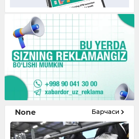
None
Барчаси