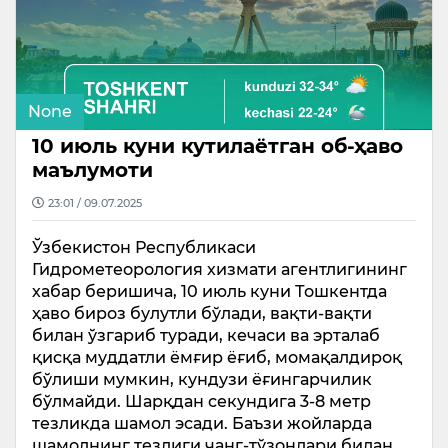
None
10 июль куни кутилаётган об-ҳаво
маълумоти
23:01 / 09.07.2025
Ўзбекистон Республикаси
Гидрометеорология хизмати агентлигининг
хабар беришича, 10 июль куни Тошкентда
ҳаво бироз булутли бўлади, вақти-вақти
билан ўзгариб туради, кечаси ва эрталаб
қисқа муддатли ёмғир ёғиб, момақалдироқ
бўлиши мумкин, кундузи ёғингарчилик
бўлмайди. Шарқдан секундига 3-8 метр
тезликда шамол эсади. Баъзи жойларда
шамолнинг тезлиги чанг-тўзонлари билан