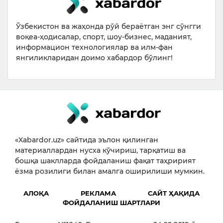
Ўзбекистон ва жаҳонда рўй бераётган энг сўнгги
воқеа-ҳодисалар, спорт, шоу-бизнес, маданият,
информацион технологиялар ва илм-фан
янгиликларидан доимо хабардор бўлинг!
«Xabardor.uz» сайтида эълон қилинган
материаллардан нусха кўчириш, тарқатиш ва
бошқа шаклларда фойдаланиш фақат таҳририят
ёзма розилиги билан амалга оширилиши мумкин.
АЛОҚА
РЕКЛАМА
САЙТ ҲАҚИДА
ФОЙДАЛАНИШ ШАРТЛАРИ