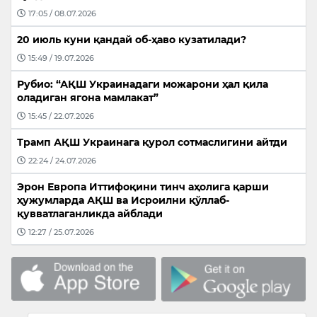
17:05 / 08.07.2026
20 июль куни қандай об-ҳаво кузатилади?
15:49 / 19.07.2026
Рубио: “АҚШ Украинадаги можарони ҳал қила
оладиган ягона мамлакат”
15:45 / 22.07.2026
Трамп АҚШ Украинага қурол сотмаслигини айтди
22:24 / 24.07.2026
Эрон Европа Иттифоқини тинч аҳолига қарши
ҳужумларда АҚШ ва Исроилни қўллаб-
қувватлаганликда айблади
12:27 / 25.07.2026