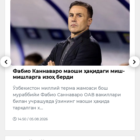
Фабио Каннаваро маоши ҳақидаги миш-
К
м”
мишларга изоҳ берди
Т
Ўзбекистон миллий терма жамоаси бош
К
мураббийи Фабио Cаннаваро ОАВ вакиллари
с
и
билан учрашувда ўзининг маоши ҳақида
т
тарқалган х…
П
14:50 / 05.08.2026