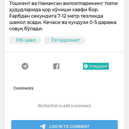
Тошкент ва Наманган вилоятларининг тоғли
ҳудудларида қор кўчиши хавфи бор.
Ғарбдан секундига 7-12 метр тезликда
шамол эсади. Кечаси ва кундузи 0-5 даража
совуқ бўлади.
Об-ҳаво
Ўзгидромет
Улашинг