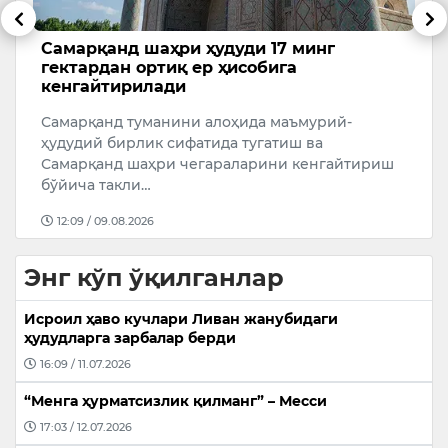
Эронда беш ой ичида илк бор Можтабо
А
Хоманаий тасвирланган кадрлар
э
намойиш этилди
Ў
Эроннинг «Меҳр» давлат агентлиги март ойида
А
олий раҳбар лавозимига тайинланганидан
ж
ш
бери илк бор Можтабо Хоманаий акс этган в…
14:38 / 09.08.2026
Энг кўп ўқилганлар
Исроил ҳаво кучлари Ливан жанубидаги
ҳудудларга зарбалар берди
16:09 / 11.07.2026
“Менга ҳурматсизлик қилманг” – Месси
17:03 / 12.07.2026