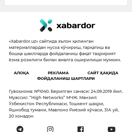
«Xabardor.uz» сайтида эълон қилинган
материаллардан нусха кўчириш, тарқатиш ва
бошқа шаклларда фойдаланиш фақат таҳририят
ёзма розилиги билан амалга оширилиши мумкин.
АЛОҚА
РЕКЛАМА
САЙТ ҲАҚИДА
ФОЙДАЛАНИШ ШАРТЛАРИ
Гувоҳнома: №1040. Берилган санаси: 24.09.2019 йил.
Муассис: “High Networks” МЧЖ. Манзил:
Ўзбекистон Республикаси, Тошкент шаҳри,
Яшнобод тумани, Мавлоно Риёзий кўчаси, 31А уй,
20 хонадон