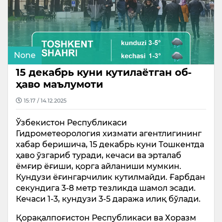
None
15 декабрь куни кутилаётган об-
ҳаво маълумоти
15:17 / 14.12.2025
Ўзбекистон Республикаси
Гидрометеорология хизмати агентлигининг
хабар беришича, 15 декабрь куни Тошкентда
ҳаво ўзгариб туради, кечаси ва эрталаб
ёмғир ёғиши, қорга айланиши мумкин.
Кундузи ёғингарчилик кутилмайди. Ғарбдан
секундига 3-8 метр тезликда шамол эсади.
Кечаси 1-3, кундузи 3-5 даража илиқ бўлади.
Қорақалпоғистон Республикаси ва Хоразм