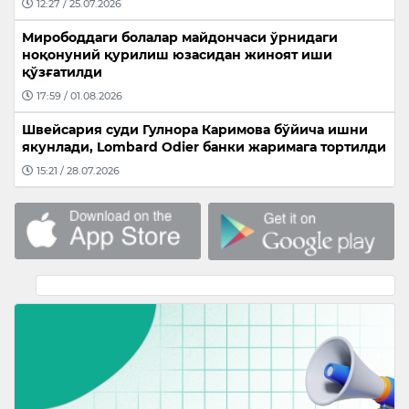
12:27 / 25.07.2026
Мирободдаги болалар майдончаси ўрнидаги
ноқонуний қурилиш юзасидан жиноят иши
қўзғатилди
17:59 / 01.08.2026
Швейсария суди Гулнора Каримова бўйича ишни
якунлади, Lombard Odier банки жаримага тортилди
15:21 / 28.07.2026