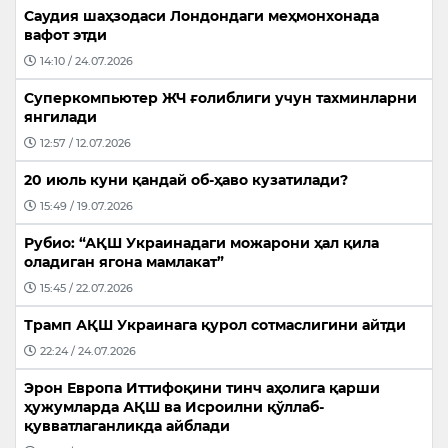
Саудия шаҳзодаси Лондондаги меҳмонхонада
вафот этди
14:10 / 24.07.2026
Суперкомпьютер ЖЧ ғолиблиги учун тахминларни
янгилади
12:57 / 12.07.2026
20 июль куни қандай об-ҳаво кузатилади?
15:49 / 19.07.2026
Рубио: “АҚШ Украинадаги можарони ҳал қила
оладиган ягона мамлакат”
15:45 / 22.07.2026
Трамп АҚШ Украинага қурол сотмаслигини айтди
22:24 / 24.07.2026
Эрон Европа Иттифоқини тинч аҳолига қарши
ҳужумларда АҚШ ва Исроилни қўллаб-
қувватлаганликда айблади