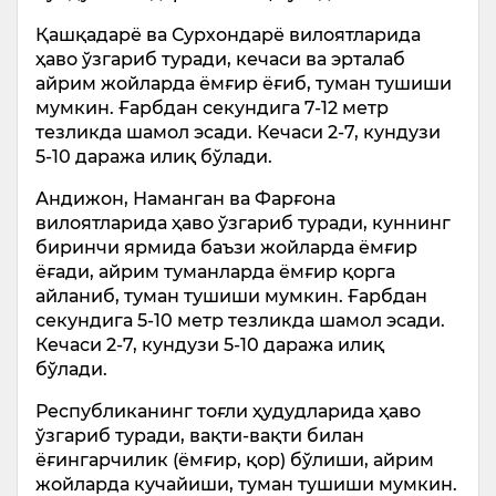
Қашқадарё ва Сурхондарё вилоятларида
ҳаво ўзгариб туради, кечаси ва эрталаб
айрим жойларда ёмғир ёғиб, туман тушиши
мумкин. Ғарбдан секундига 7-12 метр
тезликда шамол эсади. Кечаси 2-7, кундузи
5-10 даража илиқ бўлади.
Андижон, Наманган ва Фарғона
вилоятларида ҳаво ўзгариб туради, куннинг
биринчи ярмида баъзи жойларда ёмғир
ёғади, айрим туманларда ёмғир қорга
айланиб, туман тушиши мумкин. Ғарбдан
секундига 5-10 метр тезликда шамол эсади.
Кечаси 2-7, кундузи 5-10 даража илиқ
бўлади.
Республиканинг тоғли ҳудудларида ҳаво
ўзгариб туради, вақти-вақти билан
ёғингарчилик (ёмғир, қор) бўлиши, айрим
жойларда кучайиши, туман тушиши мумкин.