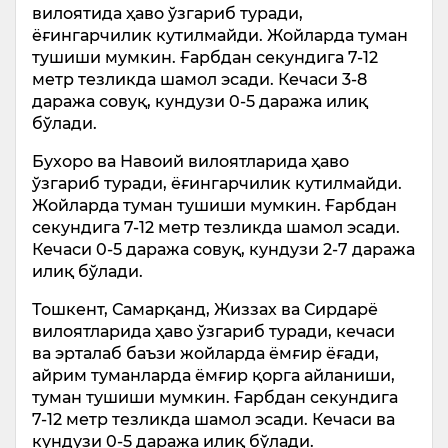
вилоятида ҳаво ўзгариб туради,
ёғингарчилик кутилмайди. Жойларда туман
тушиши мумкин. Ғарбдан секундига 7-12
метр тезликда шамол эсади. Кечаси 3-8
даража совуқ, кундузи 0-5 даража илиқ
бўлади.
Бухоро ва Навоий вилоятларида ҳаво
ўзгариб туради, ёғингарчилик кутилмайди.
Жойларда туман тушиши мумкин. Ғарбдан
секундига 7-12 метр тезликда шамол эсади.
Кечаси 0-5 даража совуқ, кундузи 2-7 даража
илиқ бўлади.
Тошкент, Самарқанд, Жиззах ва Сирдарё
вилоятларида ҳаво ўзгариб туради, кечаси
ва эрталаб баъзи жойларда ёмғир ёғади,
айрим туманларда ёмғир қорга айланиши,
туман тушиши мумкин. Ғарбдан секундига
7-12 метр тезликда шамол эсади. Кечаси ва
кундузи 0-5 даража илиқ бўлади.