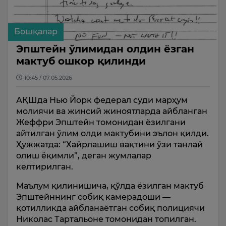
Бошқалар
Эпштейн ўлимидан олдин ёзган
мактуб ошкор қилинди
10:45 / 07.05.2026
АҚШда Нью Йорк федерал суди марҳум
молиячи ва жинсий жиноятларда айбланган
Жеффри Эпштейн томонидан ёзилгани
айтилган ўлим олди мактубини эълон қилди.
Ҳужжатда: “Хайрлашиш вақтини ўзи танлай
олиш ёқимли”, деган жумлалар
келтирилган.
Маълум қилинишича, қўлда ёзилган мактуб
Эпштейннинг собиқ камерадоши —
қотилликда айбланаётган собиқ полициячи
Николас Тартальоне томонидан топилган.