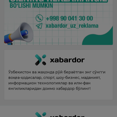
Ўзбекистон ва жаҳонда рўй бераётган энг сўнгги
воқеа-ҳодисалар, спорт, шоу-бизнес, маданият,
информацион технологиялар ва илм-фан
янгиликларидан доимо хабардор бўлинг!