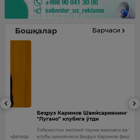
Бошқалар
Барчаси
Беҳруз Каримов Швейсариянинг
Н
“Лугано” клубига ўтди
э
ф
Ўзбекистон миллий терма жамоаси ва “Сурхон”
Н
да
клуби ҳимоячиси Беҳруз Каримов фаолиятини