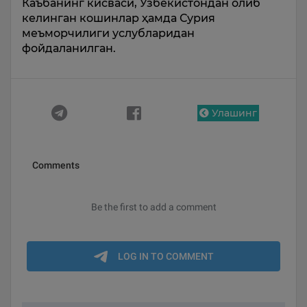
Каъбанинг кисваси, Ўзбекистондан олиб
келинган кошинлар ҳамда Сурия
меъморчилиги услубларидан
фойдаланилган.
Улашинг