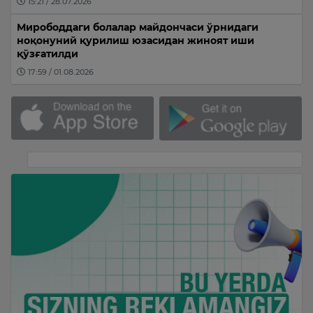
15:21 / 28.07.2026
Мирободдаги болалар майдончаси ўрнидаги
ноқонуний қурилиш юзасидан жиноят иши
қўзғатилди
17:59 / 01.08.2026