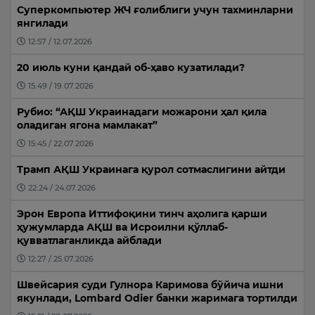
Суперкомпьютер ЖЧ ғолиблиги учун тахминларни
янгилади
12:57 / 12.07.2026
20 июль куни қандай об-ҳаво кузатилади?
15:49 / 19.07.2026
Рубио: “АҚШ Украинадаги можарони ҳал қила
оладиган ягона мамлакат”
15:45 / 22.07.2026
Трамп АҚШ Украинага қурол сотмаслигини айтди
22:24 / 24.07.2026
Эрон Европа Иттифоқини тинч аҳолига қарши
ҳужумларда АҚШ ва Исроилни қўллаб-
қувватлаганликда айблади
12:27 / 25.07.2026
Швейсария суди Гулнора Каримова бўйича ишни
якунлади, Lombard Odier банки жаримага тортилди