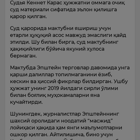
Судья Кеннет Карас ҳужжатни оммага очиқ
суд материали сифатида эълон қилишга
қарор қилган.
Суд қарорида мактубни яшириш учун
етарли ҳуқуқий асос мавжуд эмаслиги қайд
этилди. Шу билан бирга, суд мактубнинг
ҳақиқийлиги бўйича якуний хулоса
бермаган.
Мактубда Эпштейн терговлар давомида унга
қарши далиллар топилмаганини ёзиб,
кескин ва ҳиссий фикрлар билдирган. Ушбу
ҳужжат унинг 2019 йилдаги сирли ўлими
билан боғлиқ муҳокамаларни яна
кучайтирди.
Шунингдек, журналистлар Эпштейннинг
шахсий оролидаги ноодатий “масжид”
лойиҳаси ҳақида ҳам янги маълумотларни
ошкор қилган. Айтилишича, бино учун