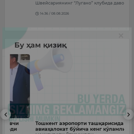
э
Швейсариянинг “Лугано” клубида давом э…
а
14:36 / 08.08.2026
Бу ҳам қизиқ
Тошкент аэропорти ташқарисида
С
авиаҳалокат бўйича кенг кўламли ўқув
ҳ