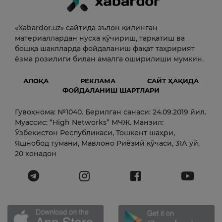
«Xabardor.uz» сайтида эълон қилинган
материаллардан нусха кўчириш, тарқатиш ва
бошқа шаклларда фойдаланиш фақат таҳририят
ёзма розилиги билан амалга оширилиши мумкин.
АЛОҚА
РЕКЛАМА
САЙТ ҲАҚИДА
ФОЙДАЛАНИШ ШАРТЛАРИ
Гувоҳнома: №1040. Берилган санаси: 24.09.2019 йил.
Муассис: “High Networks” МЧЖ. Манзил:
Ўзбекистон Республикаси, Тошкент шаҳри,
Яшнобод тумани, Мавлоно Риёзий кўчаси, 31А уй,
20 хонадон