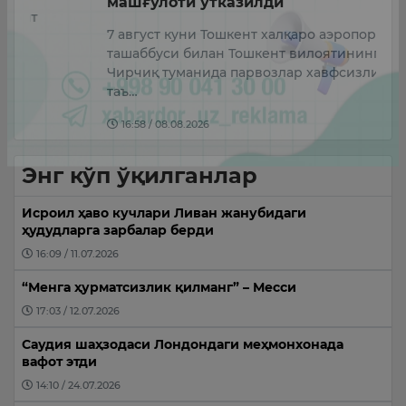
машғулоти ўтказилди
м
7 август куни Тошкент халқаро аэропорти
7
ташаббуси билан Тошкент вилоятининг Ўрта
м
Чирчиқ туманида парвозлар хавфсизлигини
П
таъ…
К
16:58 / 08.08.2026
Энг кўп ўқилганлар
Исроил ҳаво кучлари Ливан жанубидаги
ҳудудларга зарбалар берди
16:09 / 11.07.2026
“Менга ҳурматсизлик қилманг” – Месси
17:03 / 12.07.2026
Саудия шаҳзодаси Лондондаги меҳмонхонада
вафот этди
14:10 / 24.07.2026