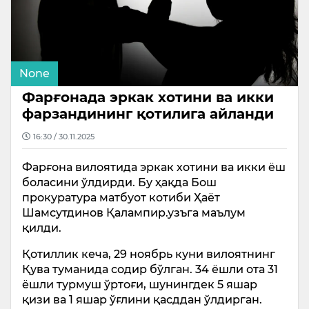
None
Фарғонада эркак хотини ва икки
фарзандининг қотилига айланди
16:30 / 30.11.2025
Фарғона вилоятида эркак хотини ва икки ёш
боласини ўлдирди. Бу ҳақда Бош
прокуратура матбуот котиби Ҳаёт
Шамсутдинов Қалампир.узъга маълум
қилди.
Қотиллик кеча, 29 ноябрь куни вилоятнинг
Қува туманида содир бўлган. 34 ёшли ота 31
ёшли турмуш ўртоғи, шунингдек 5 яшар
қизи ва 1 яшар ўғлини қасддан ўлдирган.