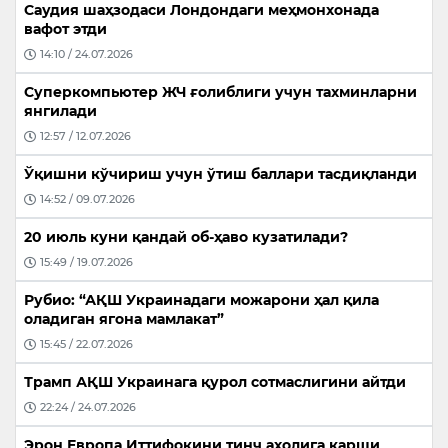
Саудия шаҳзодаси Лондондаги меҳмонхонада
вафот этди
14:10 / 24.07.2026
Суперкомпьютер ЖЧ ғолиблиги учун тахминларни
янгилади
12:57 / 12.07.2026
Ўқишни кўчириш учун ўтиш баллари тасдиқланди
14:52 / 09.07.2026
20 июль куни қандай об-ҳаво кузатилади?
15:49 / 19.07.2026
Рубио: “АҚШ Украинадаги можарони ҳал қила
оладиган ягона мамлакат”
15:45 / 22.07.2026
Трамп АҚШ Украинага қурол сотмаслигини айтди
22:24 / 24.07.2026
Эрон Европа Иттифоқини тинч аҳолига қарши