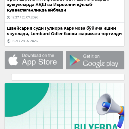
ҳужумларда АҚШ ва Исроилни қўллаб-
қувватлаганликда айблади
12:27 / 25.07.2026
Швейсария суди Гулнора Каримова бўйича ишни
якунлади, Lombard Odier банки жаримага тортилди
15:21 / 28.07.2026