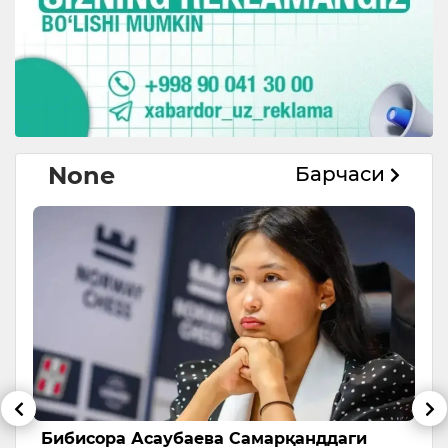
None
Барчаси
Бибисора Асаубаева Самарқанддаги
Ў