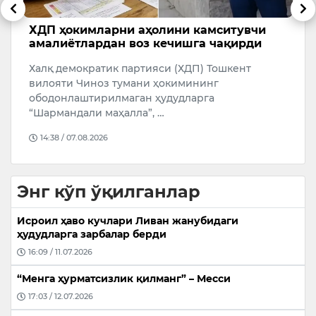
ХДП ҳокимларни аҳолини камситувчи
Қ
амалиётлардан воз кечишга чақирди
о
ан
Халқ демократик партияси (ХДП) Тошкент
Т
вилояти Чиноз тумани ҳокимининг
Ў
ободонлаштирилмаган ҳудудларга
А
“Шармандали маҳалла”, …
14:38 / 07.08.2026
Энг кўп ўқилганлар
Исроил ҳаво кучлари Ливан жанубидаги
ҳудудларга зарбалар берди
16:09 / 11.07.2026
“Менга ҳурматсизлик қилманг” – Месси
17:03 / 12.07.2026