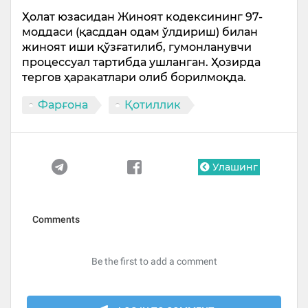
Ҳолат юзасидан Жиноят кодексининг 97-
моддаси (қасддан одам ўлдириш) билан
жиноят иши қўзғатилиб, гумонланувчи
процессуал тартибда ушланган. Ҳозирда
тергов ҳаракатлари олиб борилмоқда.
Фарғона
Қотиллик
Улашинг