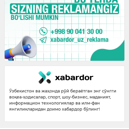
Ўзбекистон ва жаҳонда рўй бераётган энг сўнгги
воқеа-ҳодисалар, спорт, шоу-бизнес, маданият,
информацион технологиялар ва илм-фан
янгиликларидан доимо хабардор бўлинг!