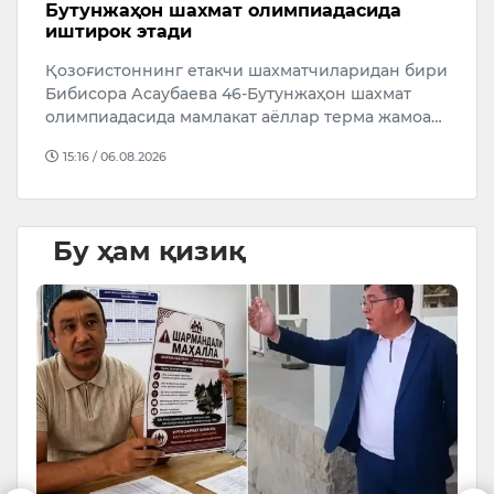
Бутунжаҳон шахмат олимпиадасида
р
иштирок этади
а
Қозоғистоннинг етакчи шахматчиларидан бири
Ў
Бибисора Асаубаева 46-Бутунжаҳон шахмат
р
олимпиадасида мамлакат аёллар терма жамоа…
4
й
15:16 / 06.08.2026
Бу ҳам қизиқ