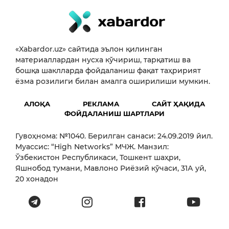
«Xabardor.uz» сайтида эълон қилинган
материаллардан нусха кўчириш, тарқатиш ва
бошқа шаклларда фойдаланиш фақат таҳририят
ёзма розилиги билан амалга оширилиши мумкин.
АЛОҚА
РЕКЛАМА
САЙТ ҲАҚИДА
ФОЙДАЛАНИШ ШАРТЛАРИ
Гувоҳнома: №1040. Берилган санаси: 24.09.2019 йил.
Муассис: “High Networks” МЧЖ. Манзил:
Ўзбекистон Республикаси, Тошкент шаҳри,
Яшнобод тумани, Мавлоно Риёзий кўчаси, 31А уй,
20 хонадон