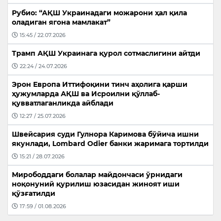
Рубио: “АҚШ Украинадаги можарони ҳал қила
оладиган ягона мамлакат”
15:45 / 22.07.2026
Трамп АҚШ Украинага қурол сотмаслигини айтди
22:24 / 24.07.2026
Эрон Европа Иттифоқини тинч аҳолига қарши
ҳужумларда АҚШ ва Исроилни қўллаб-
қувватлаганликда айблади
12:27 / 25.07.2026
Швейсария суди Гулнора Каримова бўйича ишни
якунлади, Lombard Odier банки жаримага тортилди
15:21 / 28.07.2026
Мирободдаги болалар майдончаси ўрнидаги
ноқонуний қурилиш юзасидан жиноят иши
қўзғатилди
17:59 / 01.08.2026