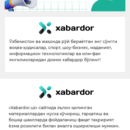
Ўзбекистон ва жаҳонда рўй бераётган энг сўнгги
воқеа-ҳодисалар, спорт, шоу-бизнес, маданият,
информацион технологиялар ва илм-фан
янгиликларидан доимо хабардор бўлинг!
«Xabardor.uz» сайтида эълон қилинган
материаллардан нусха кўчириш, тарқатиш ва
бошқа шаклларда фойдаланиш фақат таҳририят
ёзма розилиги билан амалга оширилиши мумкин.