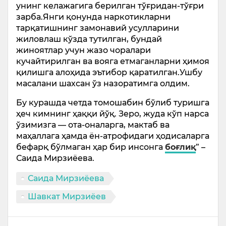
унинг келажагига берилган тўғридан-тўғри
зарба.Янги қонунда наркотикларни
тарқатишнинг замонавий усулларини
жиловлаш кўзда тутилган, бундай
жиноятлар учун жазо чоралари
кучайтирилган ва вояга етмаганларни ҳимоя
қилишга алоҳида эътибор қаратилган.Ушбу
масалани шахсан ўз назоратимга олдим.
Бу курашда четда томошабин бўлиб туришга
ҳеч кимнинг ҳаққи йўқ. Зеро, жуда кўп нарса
ўзимизга — ота-оналарга, мактаб ва
маҳаллага ҳамда ён-атрофидаги ҳодисаларга
бефарқ бўлмаган ҳар бир инсонга
боғлиқ
” –
Саида Мирзиёева.
Саида Мирзиёева
Шавкат Мирзиёев