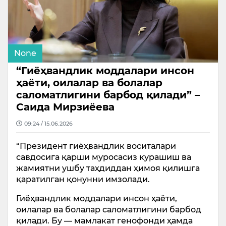
None
“Гиёҳвандлик моддалари инсон
ҳаёти, оилалар ва болалар
саломатлигини барбод қилади” –
Саида Мирзиёева
09:24 / 15.06.2026
“Президент гиёҳвандлик воситалари
савдосига қарши муросасиз курашиш ва
жамиятни ушбу таҳдиддан ҳимоя қилишга
қаратилган қонунни имзолади.
Гиёҳвандлик моддалари инсон ҳаёти,
оилалар ва болалар саломатлигини барбод
қилади. Бу — мамлакат генофонди ҳамда