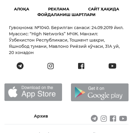
АЛОҚА
РЕКЛАМА
САЙТ ҲАҚИДА
ФОЙДАЛАНИШ ШАРТЛАРИ
Гувоҳнома: №1040. Берилган санаси: 24.09.2019 йил.
Муассис: “High Networks” МЧЖ. Манзил:
Ўзбекистон Республикаси, Тошкент шаҳри,
Яшнобод тумани, Мавлоно Риёзий кўчаси, 31А уй,
20 хонадон
Архив