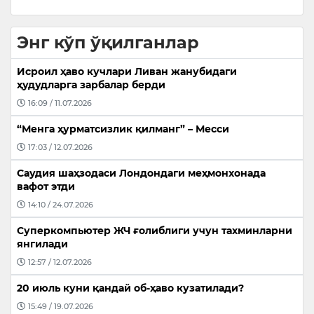
Энг кўп ўқилганлар
Исроил ҳаво кучлари Ливан жанубидаги
ҳудудларга зарбалар берди
16:09 / 11.07.2026
“Менга ҳурматсизлик қилманг” – Месси
17:03 / 12.07.2026
Саудия шаҳзодаси Лондондаги меҳмонхонада
вафот этди
14:10 / 24.07.2026
Суперкомпьютер ЖЧ ғолиблиги учун тахминларни
янгилади
12:57 / 12.07.2026
20 июль куни қандай об-ҳаво кузатилади?
15:49 / 19.07.2026