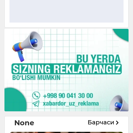
None
Барчаси