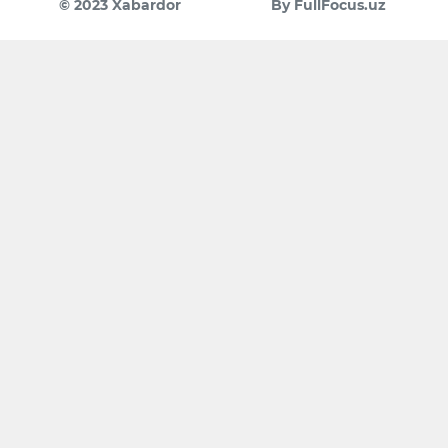
© 2023 Xabardor
By FullFocus.uz