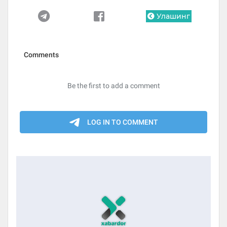
Улашинг