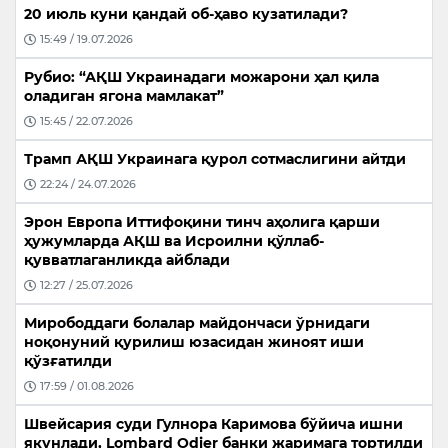
20 июль куни қандай об-ҳаво кузатилади?
15:49 / 19.07.2026
Рубио: “АҚШ Украинадаги можарони ҳал қила
оладиган ягона мамлакат”
15:45 / 22.07.2026
Трамп АҚШ Украинага қурол сотмаслигини айтди
22:24 / 24.07.2026
Эрон Европа Иттифоқини тинч аҳолига қарши
ҳужумларда АҚШ ва Исроилни қўллаб-
қувватлаганликда айблади
12:27 / 25.07.2026
Мирободдаги болалар майдончаси ўрнидаги
ноқонуний қурилиш юзасидан жиноят иши
қўзғатилди
17:59 / 01.08.2026
Швейсария суди Гулнора Каримова бўйича ишни
якунлади, Lombard Odier банки жаримага тортилди