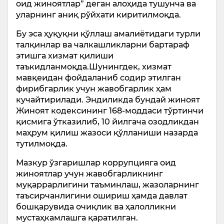
оид жиноятлар” деган алоҳида тушунча ва
уларнинг аниқ рўйхати киритилмоқда.
Бу эса ҳуқуқни қўллаш амалиётидаги турли
талқинлар ва чалкашликларни бартараф
этишга хизмат қилиши
таъкидланмоқда.Шунингдек, хизмат
мавқеидан фойдаланиб содир этилган
фирибгарлик учун жавобгарлик ҳам
кучайтирилади. Эндиликда бундай жиноят
Жиноят кодексининг 168-моддаси тўртинчи
қисмига ўтказилиб, 10 йилгача озодликдан
маҳрум қилиш жазоси қўлланиши назарда
тутилмоқда.
Мазкур ўзгаришлар коррупцияга оид
жиноятлар учун жавобгарликнинг
муқаррарлигини таъминлаш, жазоларнинг
таъсирчанлигини ошириш ҳамда давлат
бошқарувида очиқлик ва ҳалолликни
мустаҳкамлашга қаратилган.