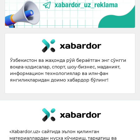
Ўзбекистон ва жаҳонда рўй бераётган энг сўнгги
воқеа-ҳодисалар, спорт, шоу-бизнес, маданият,
информацион технологиялар ва илм-фан
янгиликларидан доимо хабардор бўлинг!
«Xabardor.uz» сайтида эълон қилинган
материаллардан нусха кўчириш, тарқатиш ва