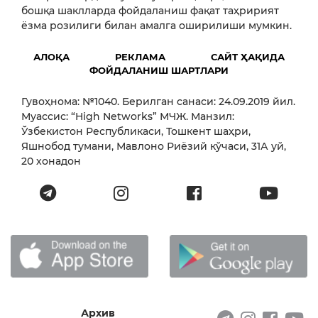
бошқа шаклларда фойдаланиш фақат таҳририят
ёзма розилиги билан амалга оширилиши мумкин.
АЛОҚА
РЕКЛАМА
САЙТ ҲАҚИДА
ФОЙДАЛАНИШ ШАРТЛАРИ
Гувоҳнома: №1040. Берилган санаси: 24.09.2019 йил.
Муассис: “High Networks” МЧЖ. Манзил:
Ўзбекистон Республикаси, Тошкент шаҳри,
Яшнобод тумани, Мавлоно Риёзий кўчаси, 31А уй,
20 хонадон
Архив