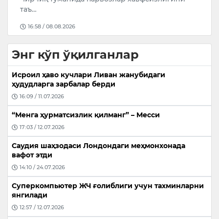
09:20 / 08.08.2026
Энг кўп ўқилганлар
Исроил ҳаво кучлари Ливан жанубидаги
ҳудудларга зарбалар берди
16:09 / 11.07.2026
“Менга ҳурматсизлик қилманг” – Месси
17:03 / 12.07.2026
Саудия шаҳзодаси Лондондаги меҳмонхонада
вафот этди
14:10 / 24.07.2026
Суперкомпьютер ЖЧ ғолиблиги учун тахминларни
янгилади
12:57 / 12.07.2026