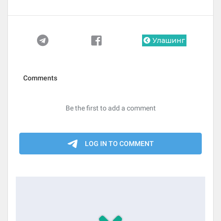
Улашинг