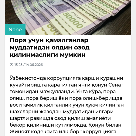
None
Пора учун қамалганлар
муддатидан олдин озод
қилинмаслиги мумкин
15:28 / 14.06.2026
Ўзбекистонда коррупцияга қарши курашни
кучайтиришга қаратилган янги қонун Сенат
томонидан маъқулланди. Унга кўра, пора
олиш, пора бериш ёки пора олиш-беришда
воситачилик қилганлик учун ҳукм қилинган
шахсларни жазодан муддатидан илгари
шартли равишда озод қилиш амалиёти
бекор қилиниши кутилмоқда. Қонун билан
Жиноят кодексига илк бор “коррупцияга