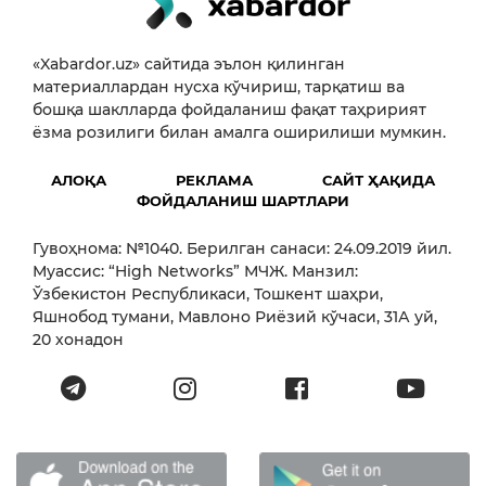
«Xabardor.uz» сайтида эълон қилинган
материаллардан нусха кўчириш, тарқатиш ва
бошқа шаклларда фойдаланиш фақат таҳририят
ёзма розилиги билан амалга оширилиши мумкин.
АЛОҚА
РЕКЛАМА
САЙТ ҲАҚИДА
ФОЙДАЛАНИШ ШАРТЛАРИ
Гувоҳнома: №1040. Берилган санаси: 24.09.2019 йил.
Муассис: “High Networks” МЧЖ. Манзил:
Ўзбекистон Республикаси, Тошкент шаҳри,
Яшнобод тумани, Мавлоно Риёзий кўчаси, 31А уй,
20 хонадон