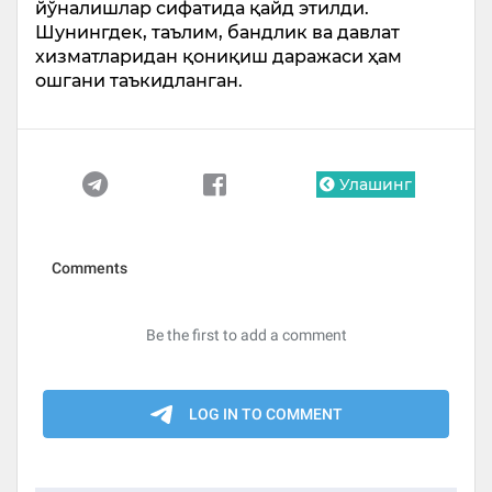
йўналишлар сифатида қайд этилди.
Шунингдек, таълим, бандлик ва давлат
хизматларидан қониқиш даражаси ҳам
ошгани таъкидланган.
Улашинг