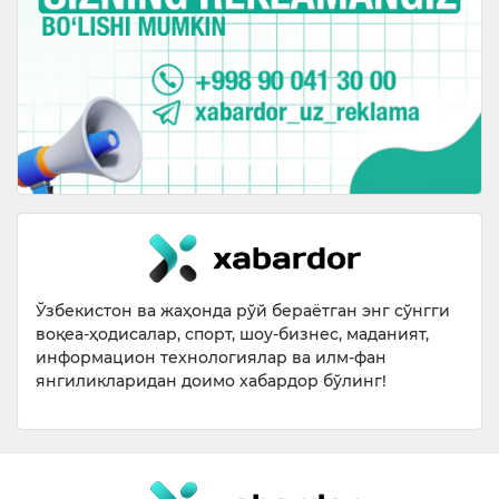
Ўзбекистон ва жаҳонда рўй бераётган энг сўнгги
воқеа-ҳодисалар, спорт, шоу-бизнес, маданият,
информацион технологиялар ва илм-фан
янгиликларидан доимо хабардор бўлинг!