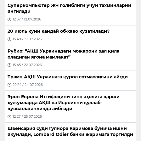
Суперкомпьютер ЖЧ ғолиблиги учун тахминларни
янгилади
12:57 / 12.07.2026
20 июль куни қандай об-ҳаво кузатилади?
15:49 / 19.07.2026
Рубио: “АҚШ Украинадаги можарони ҳал қила
оладиган ягона мамлакат”
15:45 / 22.07.2026
Трамп АҚШ Украинага қурол сотмаслигини айтди
22:24 / 24.07.2026
Эрон Европа Иттифоқини тинч аҳолига қарши
ҳужумларда АҚШ ва Исроилни қўллаб-
қувватлаганликда айблади
12:27 / 25.07.2026
Швейсария суди Гулнора Каримова бўйича ишни
якунлади, Lombard Odier банки жаримага тортилди