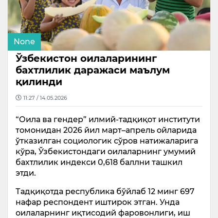
None
Ўзбекистон оилаларининг
бахтлилик даражаси маълум
қилинди
11:27 / 14.05.2026
“Оила ва гендер” илмий-тадқиқот институти
томонидан 2026 йил март–апрель ойларида
ўтказилган социологик сўров натижаларига
кўра, Ўзбекистондаги оилаларнинг умумий
бахтлилик индекси 0,618 баллни ташкил
этди.
Тадқиқотда республика бўйлаб 12 минг 697
нафар респондент иштирок этган. Унда
оилаларнинг иқтисодий фаровонлиги, иш