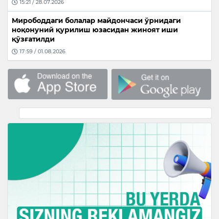
15:21 / 28.07.2026
Мирободдаги болалар майдончаси ўрнидаги
ноқонуний қурилиш юзасидан жиноят иши
қўзғатилди
17:59 / 01.08.2026