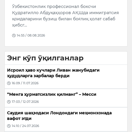
муҳокама қилди
Ҳ
Украина Президенти Владимир Зеленский
ия
“
Киевда Озарбайжон Ташқи ишлар вазири
Т
Жайҳун Байрамовни қабул қилди. Бу
а
Байрамовнинг Ро…
16:10 / 07.08.2026
Энг кўп ўқилганлар
Исроил ҳаво кучлари Ливан жанубидаги
ҳудудларга зарбалар берди
16:09 / 11.07.2026
“Менга ҳурматсизлик қилманг” – Месси
17:03 / 12.07.2026
Саудия шаҳзодаси Лондондаги меҳмонхонада
вафот этди
14:10 / 24.07.2026