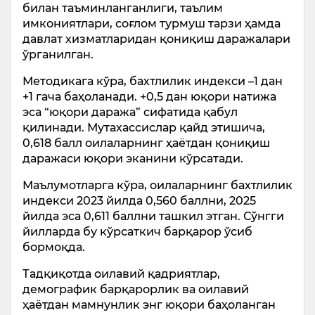
билан таъминланганлиги, таълим
имкониятлари, соғлом турмуш тарзи ҳамда
давлат хизматларидан қониқиш даражалари
ўрганилган.
Методикага кўра, бахтлилик индекси –1 дан
+1 гача баҳоланади. +0,5 дан юқори натижа
эса “юқори даража” сифатида қабул
қилинади. Мутахассислар қайд этишича,
0,618 балл оилаларнинг ҳаётдан қониқиш
даражаси юқори эканини кўрсатади.
Маълумотларга кўра, оилаларнинг бахтлилик
индекси 2023 йилда 0,560 баллни, 2025
йилда эса 0,611 баллни ташкил этган. Сўнгги
йилларда бу кўрсаткич барқарор ўсиб
бормоқда.
Тадқиқотда оилавий қадриятлар,
демографик барқарорлик ва оилавий
ҳаётдан мамнунлик энг юқори баҳоланган