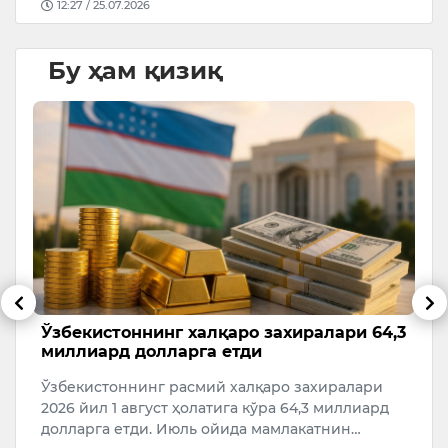
12:27 / 25.07.2026
Бу ҳам қизиқ
Ўзбекистоннинг халқаро захиралари 64,3
Б
миллиард долларга етди
“
Ўзбекистоннинг расмий халқаро захиралари
Ў
а
2026 йил 1 август ҳолатига кўра 64,3 миллиард
к
долларга етди. Июль ойида мамлакатнин…
Ш