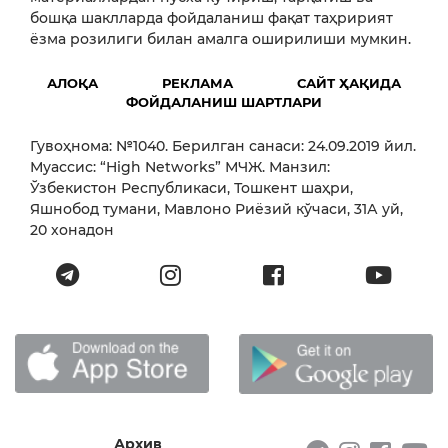
бошқа шаклларда фойдаланиш фақат таҳририят
ёзма розилиги билан амалга оширилиши мумкин.
АЛОҚА
РЕКЛАМА
САЙТ ҲАҚИДА
ФОЙДАЛАНИШ ШАРТЛАРИ
Гувоҳнома: №1040. Берилган санаси: 24.09.2019 йил.
Муассис: “High Networks” МЧЖ. Манзил:
Ўзбекистон Республикаси, Тошкент шаҳри,
Яшнобод тумани, Мавлоно Риёзий кўчаси, 31А уй,
20 хонадон
Архив