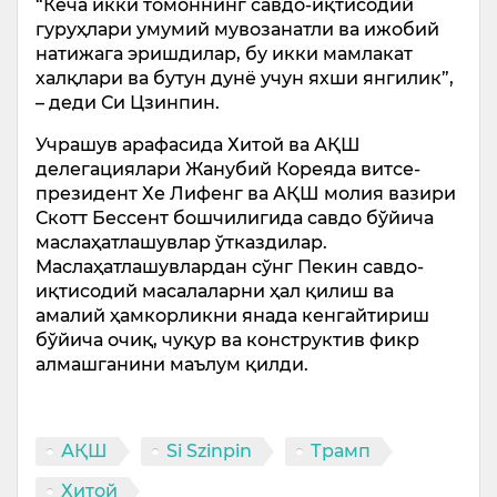
“Кеча икки томоннинг савдо-иқтисодий
гуруҳлари умумий мувозанатли ва ижобий
натижага эришдилар, бу икки мамлакат
халқлари ва бутун дунё учун яхши янгилик”,
– деди Си Цзинпин.
Учрашув арафасида Хитой ва АҚШ
делегациялари Жанубий Кореяда витсе-
президент Хе Лифенг ва АҚШ молия вазири
Скотт Бессент бошчилигида савдо бўйича
маслаҳатлашувлар ўтказдилар.
Маслаҳатлашувлардан сўнг Пекин савдо-
иқтисодий масалаларни ҳал қилиш ва
амалий ҳамкорликни янада кенгайтириш
бўйича очиқ, чуқур ва конструктив фикр
алмашганини маълум қилди.
АҚШ
Si Szinpin
Трамп
Хитой