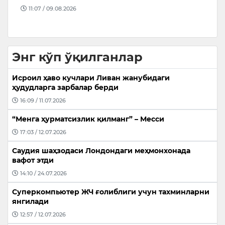
11:07 / 09.08.2026
Энг кўп ўқилганлар
Исроил ҳаво кучлари Ливан жанубидаги
ҳудудларга зарбалар берди
16:09 / 11.07.2026
“Менга ҳурматсизлик қилманг” – Месси
17:03 / 12.07.2026
Саудия шаҳзодаси Лондондаги меҳмонхонада
вафот этди
14:10 / 24.07.2026
Суперкомпьютер ЖЧ ғолиблиги учун тахминларни
янгилади
12:57 / 12.07.2026