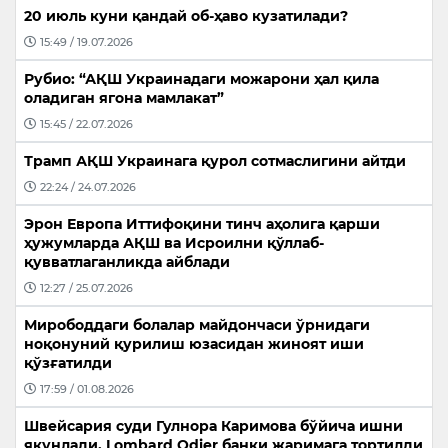
20 июль куни қандай об-ҳаво кузатилади?
15:49 / 19.07.2026
Рубио: “АҚШ Украинадаги можарони ҳал қила
оладиган ягона мамлакат”
15:45 / 22.07.2026
Трамп АҚШ Украинага қурол сотмаслигини айтди
22:24 / 24.07.2026
Эрон Европа Иттифоқини тинч аҳолига қарши
ҳужумларда АҚШ ва Исроилни қўллаб-
қувватлаганликда айблади
12:27 / 25.07.2026
Мирободдаги болалар майдончаси ўрнидаги
ноқонуний қурилиш юзасидан жиноят иши
қўзғатилди
17:59 / 01.08.2026
Швейсария суди Гулнора Каримова бўйича ишни
якунлади, Lombard Odier банки жаримага тортилди