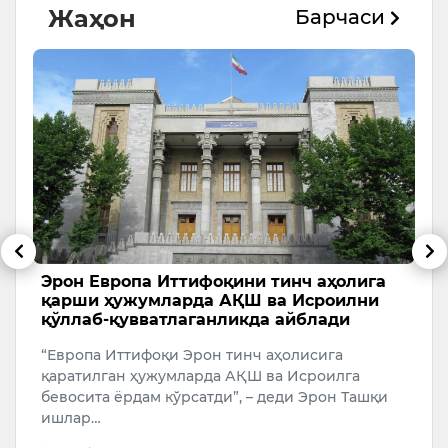
Жаҳон
Барчаси
и
Эрон Европа Иттифоқини тинч аҳолига
Т
қарши ҳужумларда АҚШ ва Исроилни
с
қўллаб-қувватлаганликда айблади
А
“Европа Иттифоқи Эрон тинч аҳолисига
У
қаратилган ҳужумларда АҚШ ва Исроилга
бевосита ёрдам кўрсатди”, – деди Эрон Ташқи
ишлар…