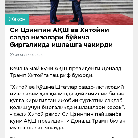
Жаҳон
Си Цзинпин АҚШ ва Хитойни
савдо низолари бўйича
биргаликда ишлашга чақирди
09:51 / 14.05.2026
Кеча 13 май куни АҚШ президенти Доналд
Трамп Хитойга ташриф буюрди.
“Хитой ва Қўшма Штатлар савдо-иқтисодий
низоларни ҳал қилишда қийинчилик билан
қўлга киритилган ижобий суръатни сақлаб
қолиш учун биргаликда ишлашлари керак”,
– деди Хитой раиси Си Цзинпин пайшанба
куни АҚШ президенти Доналд Трамп билан
музокаралар чоғида.