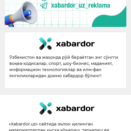
Ўзбекистон ва жаҳонда рўй бераётган энг сўнгги
воқеа-ҳодисалар, спорт, шоу-бизнес, маданият,
информацион технологиялар ва илм-фан
янгиликларидан доимо хабардор бўлинг!
«Xabardor.uz» сайтида эълон қилинган
материаллардан нусха кўчириш, тарқатиш ва