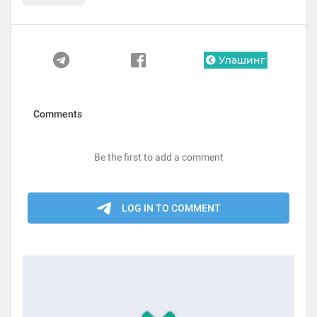
Улашинг