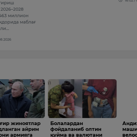
16:02 /
тириш
 2026–2028
463 миллион
қдорида маблағ
или…
08.2026
ир жиноятлар
Болалардан
Андиж
ланган айрим
фойдаланиб олтин
машин
ни армияга
қуйма ва валютани
велос