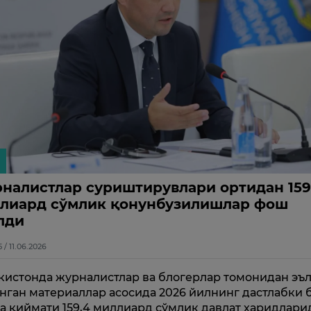
налистлар суриштирувлари ортидан 15
лиард сўмлик қонунбузилишлар фош
лди
5 / 11.06.2026
кистонда журналистлар ва блогерлар томонидан эъ
нган материаллар асосида 2026 йилнинг дастлабки
а қиймати 159,4 миллиард сўмлик давлат харидлари