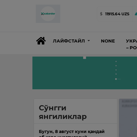
$
11915.64 UZS
ЛАЙФСТАЙЛ
NONE
УКР
– Р
Сўнгги
янгиликлар
Бугун, 8 август куни қандай