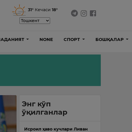
31°
Кечаси
18°
АДАНИЯТ
NONE
СПОРТ
БОШҚАЛАР
Энг кўп
ўқилганлар
Исроил ҳаво кучлари Ливан