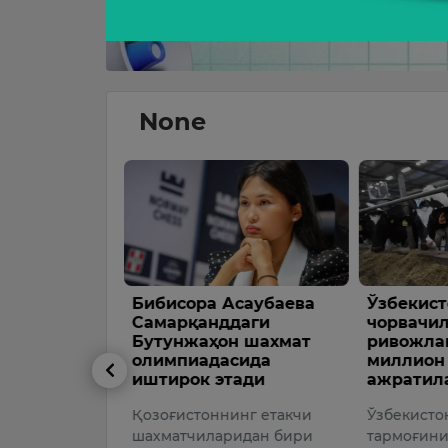
None
р муҳити —
Бибисора Асаубаева
Ўзбекист
ар орқали
Самарқанддаги
чорвачи
Бутунжаҳон шахмат
ривожла
ар ҳокими
олимпиадасида
миллион
заков
иштирок этади
ажратил
Республикаси
Қозоғистоннинг етакчи
Ўзбекисто
шахматчиларидан бири
тармоғин
циясининг