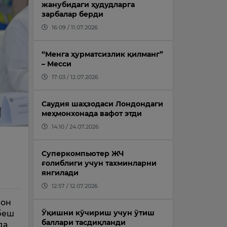
жанубидаги ҳудудларга
зарбалар берди
16:09 / 11.07.2026
“Менга ҳурматсизлик қилманг”
– Месси
17:03 / 12.07.2026
Саудия шаҳзодаси Лондондаги
меҳмонхонада вафот этди
14:10 / 24.07.2026
9
Суперкомпьютер ЖЧ
ғолиблиги учун тахминларни
янгилади
12:57 / 12.07.2026
лон
Ўқишни кўчириш учун ўтиш
 беш
баллари тасдиқланди
да