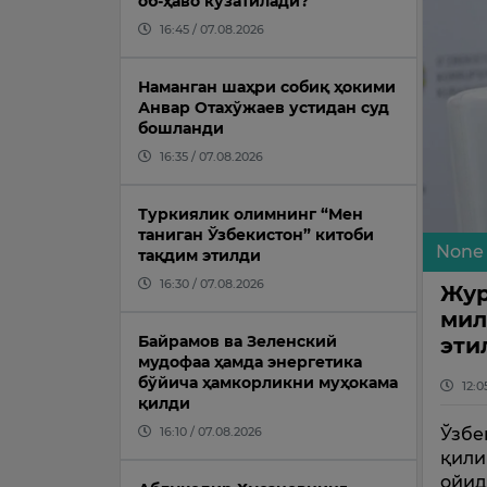
об-ҳаво кузатилади?
16:45 / 07.08.2026
Наманган шаҳри собиқ ҳокими
Анвар Отахўжаев устидан суд
бошланди
16:35 / 07.08.2026
Туркиялик олимнинг “Мен
таниган Ўзбекистон” китоби
None
тақдим этилди
16:30 / 07.08.2026
Жур
мил
Байрамов ва Зеленский
эти
мудофаа ҳамда энергетика
бўйича ҳамкорликни муҳокама
12:0
қилди
16:10 / 07.08.2026
Ўзбе
қили
ойид