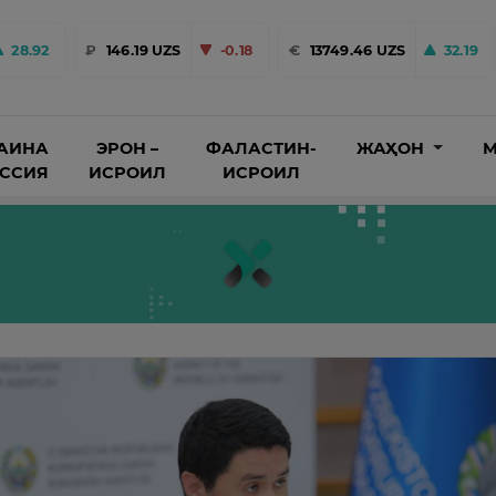
28.92
₽
146.19 UZS
-0.18
€
13749.46 UZS
32.19
АИНА
ЭРОН –
ФАЛАСТИН-
ЖАҲОН
М
ОССИЯ
ИСРОИЛ
ИСРОИЛ