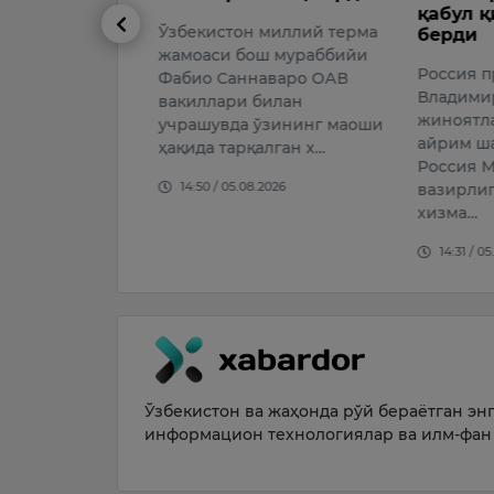
қабул қи
ОБ-ҲАВО
Ўзбекистон миллий терма
берди
густ соат 20
жамоаси бош мураббийи
Россия пр
соат 20 гача
Фабио Cаннаваро ОАВ
Владимир 
вакиллари билан
026
жиноятлар
учрашувда ўзининг маоши
айрим ша
ҳақида тарқалган х…
Россия Му
14:50 / 05.08.2026
вазирлиги
хизма…
14:31 / 05.
Ўзбекистон ва жаҳонда рўй бераётган энг 
информацион технологиялар ва илм-фан 