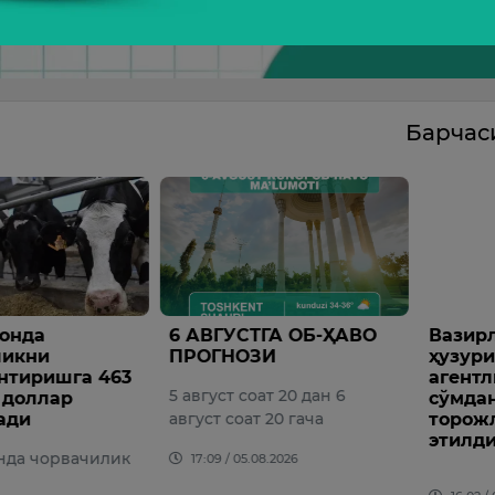
Барча
онда
6 АВГУСТГА ОБ-ҲАВО
Вазир
ликни
ПРОГНОЗИ
ҳузур
нтиришга 463
агентл
5 август соат 20 дан 6
 доллар
сўмдан
ади
август соат 20 гача
торож
этилди
нда чорвачилик
17:09 / 05.08.2026
и