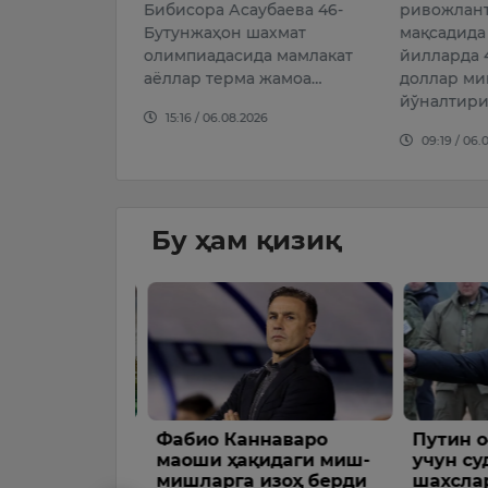
Бибисора Асаубаева 46-
ривожлан
сизлиги
Бутунжаҳон шахмат
мақсадида
олимпиадасида мамлакат
йилларда 
026
аёллар терма жамоа…
доллар ми
йўналтир
15:16 / 06.08.2026
09:19 / 06.
Бу ҳам қизиқ
густ куни
Фабио Каннаваро
Путин оғ
ҳаво
маоши ҳақидаги миш-
учун суд
?
мишларга изоҳ берди
шахслар