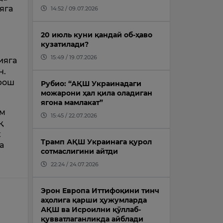
яга
14:52 / 09.07.2026
20 июль куни қандай об-ҳаво
кузатилади?
15:49 / 19.07.2026
ияга
н.
 фош
Рубио: “АҚШ Украинадаги
можарони ҳал қила оладиган
ягона мамлакат”
ам
15:45 / 22.07.2026
қ
к
Трамп АҚШ Украинага қурол
а
сотмаслигини айтди
22:24 / 24.07.2026
Эрон Европа Иттифоқини тинч
аҳолига қарши ҳужумларда
АҚШ ва Исроилни қўллаб-
қувватлаганликда айблади