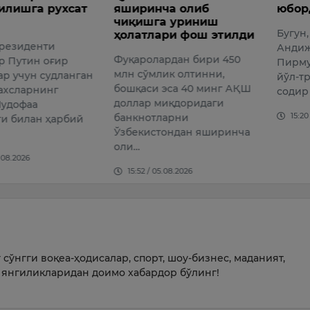
лишга рухсат
яширинча олиб
юборд
чиқишга уриниш
Бугун, 6
ҳолатлари фош этилди
езиденти
Андижо
Фуқаролардан бири 450
Путин оғир
Пирмуҳ
млн сўмлик олтинни,
 учун судланган
йўл-тра
бошқаси эса 40 минг АҚШ
хсларнинг
содир б
доллар миқдоридаги
дофаа
15:20 /
банкнотларни
 билан ҳарбий
Ўзбекистондан яширинча
оли…
08.2026
15:52 / 05.08.2026
сўнгги воқеа-ҳодисалар, спорт, шоу-бизнес, маданият,
янгиликларидан доимо хабардор бўлинг!