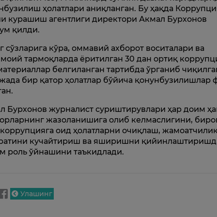
нбузилиш ҳолатлари аниқланган. Бу ҳақда Коррупци
и курашиш агентлиги директори Акмал Бурхонов
ум қилди.
г сўзларига кўра, оммавий ахборот воситалари ва
моий тармоқларда ёритилган 30 дан ортиқ коррупц
материаллар белгиланган тартибда ўрганиб чиқилга
жада бир қатор ҳолатлар бўйича қонунбузилишлар
ган.
л Бурхонов журналист суриштирувлари ҳар доим ҳ
орларнинг жазоланишига олиб келмаслигини, биро
 коррупцияга оид ҳолатларни очиқлаш, жамоатчили
ратини кучайтириш ва яширишни қийинлаштиришд
м роль ўйнашини таъкидлади.
Улашинг