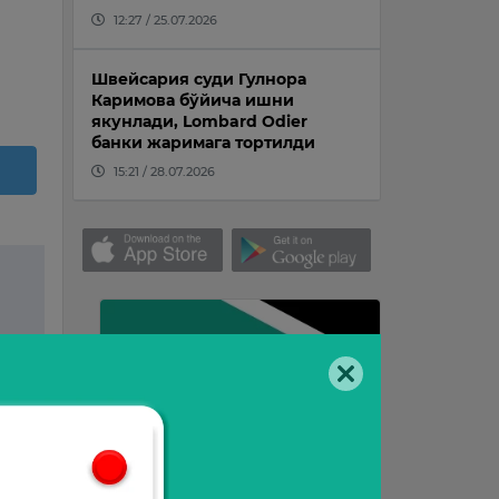
12:27 / 25.07.2026
Швейсария суди Гулнора
Каримова бўйича ишни
якунлади, Lombard Odier
банки жаримага тортилди
15:21 / 28.07.2026