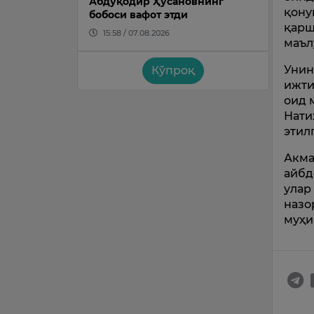
Абдуқодир Ҳусановнинг
қону
бобоси вафот этди
қарш
15:58 / 07.08.2026
маъл
Унин
Кўпроқ
ижти
оид 
Нати
этил
Акма
айбд
улар
назо
муҳи