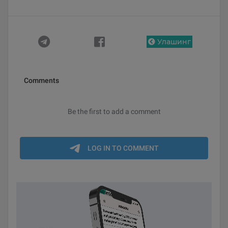
Улашинг