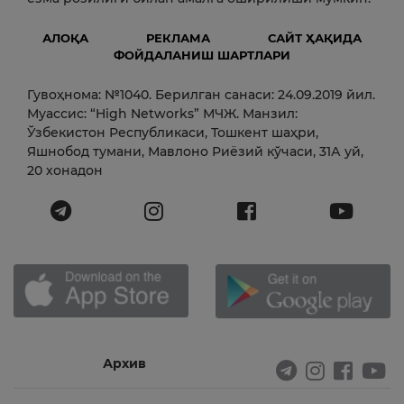
АЛОҚА
РЕКЛАМА
САЙТ ҲАҚИДА
ФОЙДАЛАНИШ ШАРТЛАРИ
Гувоҳнома: №1040. Берилган санаси: 24.09.2019 йил.
Муассис: “High Networks” МЧЖ. Манзил:
Ўзбекистон Республикаси, Тошкент шаҳри,
Яшнобод тумани, Мавлоно Риёзий кўчаси, 31А уй,
20 хонадон
Архив