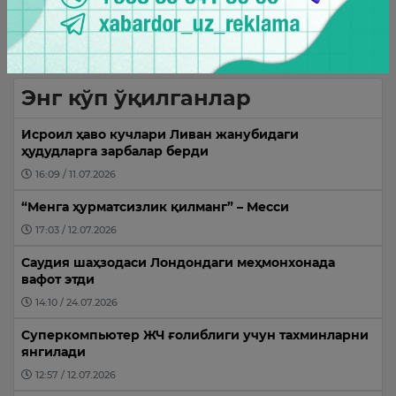
09:25 / 06.08.2026
Энг кўп ўқилганлар
Исроил ҳаво кучлари Ливан жанубидаги
ҳудудларга зарбалар берди
16:09 / 11.07.2026
“Менга ҳурматсизлик қилманг” – Месси
17:03 / 12.07.2026
Саудия шаҳзодаси Лондондаги меҳмонхонада
вафот этди
14:10 / 24.07.2026
Суперкомпьютер ЖЧ ғолиблиги учун тахминларни
янгилади
12:57 / 12.07.2026