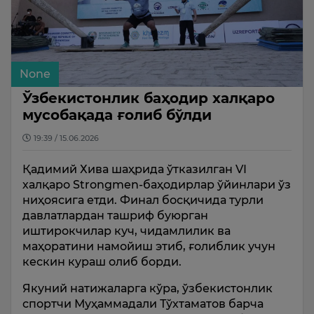
None
Ўзбекистонлик баҳодир халқаро
мусобақада ғолиб бўлди
19:39 / 15.06.2026
Қадимий Хива шаҳрида ўтказилган VI
халқаро Strongmen-баҳодирлар ўйинлари ўз
ниҳоясига етди. Финал босқичида турли
давлатлардан ташриф буюрган
иштирокчилар куч, чидамлилик ва
маҳоратини намойиш этиб, ғолиблик учун
кескин кураш олиб борди.
Якуний натижаларга кўра, ўзбекистонлик
спортчи Муҳаммадали Тўхтаматов барча