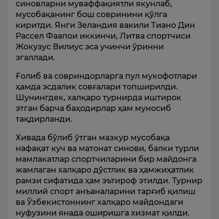
синовларни муваффақиятли якунлаб,
мусобақанинг бош совринини қўлга
киритди. Янги Зеландия вакили Тиано Дин
Рассел Фаапои иккинчи, Литва спортчиси
Жокузус Вилиус эса учинчи ўринни
эгаллади.
Ғолиб ва совриндорларга пул мукофотлари
ҳамда эсдалик совғалари топширилди.
Шунингдек, халқаро турнирда иштирок
этган барча баҳодирлар ҳам муносиб
тақдирланди.
Хивада бўлиб ўтган мазкур мусобақа
нафақат куч ва матонат синови, балки турли
мамлакатлар спортчиларини бир майдонга
жамлаган халқаро дўстлик ва ҳамжиҳатлик
рамзи сифатида ҳам эътироф этилди. Турнир
миллий спорт анъаналарини тарғиб қилиш
ва Ўзбекистоннинг халқаро майдондаги
нуфузини янада оширишга хизмат қилди.