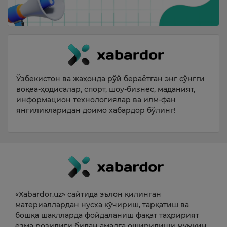
Ўзбекистон ва жаҳонда рўй бераётган энг сўнгги
воқеа-ҳодисалар, спорт, шоу-бизнес, маданият,
информацион технологиялар ва илм-фан
янгиликларидан доимо хабардор бўлинг!
«Xabardor.uz» сайтида эълон қилинган
материаллардан нусха кўчириш, тарқатиш ва
бошқа шаклларда фойдаланиш фақат таҳририят
ёзма розилиги билан амалга оширилиши мумкин.