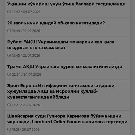
Ўқишни кўчириш учун ўтиш баллари тасдиқланди
14:52 / 09.07.2026
20 июль куни қандай об-ҳаво кузатилади?
15:49 / 19.07.2026
Рубио: “АҚШ Украинадаги можарони ҳал қила
оладиган ягона мамлакат”
15:45 / 22.07.2026
Трамп АҚШ Украинага қурол сотмаслигини айтди
22:24 / 24.07.2026
Эрон Европа Иттифоқини тинч аҳолига қарши
ҳужумларда АҚШ ва Исроилни қўллаб-
қувватлаганликда айблади
12:27 / 25.07.2026
Швейсария суди Гулнора Каримова бўйича ишни
якунлади, Lombard Odier банки жаримага тортилди
15:21 / 28.07.2026