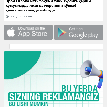
Эрон Европа Иттифоқини тинч аҳолига қарши
ҳужумларда АҚШ ва Исроилни қўллаб-
қувватлаганликда айблади
12:27 / 25.07.2026