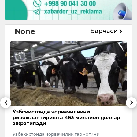
None
Барчаси
Ўзбекистонда чорвачиликни
6
ривожлантиришга 463 миллион доллар
5 
ажратилади
ри
Ўзбекистонда чорвачилик тармоғини