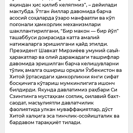
яқиндан ҳис қилиб келяпмиз”, – дейилади
мактубда. Ўтган йиллар давомида барча
асосий соҳаларда ўзаро манфаатли ва кўп
поғонали ҳамкорлик механизмлари
шакллантирилгани, “Бир макон — бир йўл”
ташаббуси доирасида катта амалий
натижаларга эришилгани қайд этилди.
Президент Шавкат Мирзиёев умумий саъй-
ҳаракатлар ва олий даражадаги ташрифлар
давомида эришилган барча келишувларни
тўлиқ амалга ошириш орқали Ўзбекистон ва
Хитой ўртасидаги ҳамкорликни янги сифат
босқичига кўтариш мумкинлигига ишонч
билдирди. Якунда давлатимиз раҳбари Си
Сзинпинга мустаҳкам соғлиқ, оилавий бахт-
саодат, масъулиятли давлатчилик
фаолиятида улкан муваффақиятлар, дўст
Хитой халқига эса тинчлик-осойишталик ва
бардавом тараққиёт тилади.