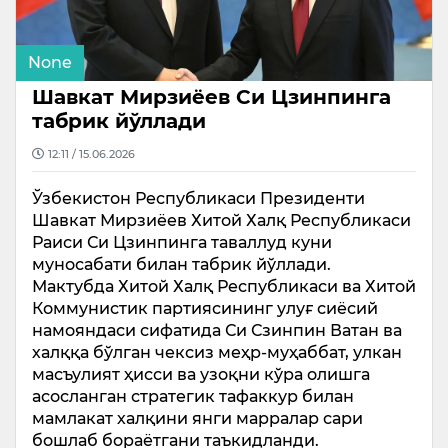
None
Шавкат Мирзиёев Си Цзинпинга
табрик йўллади
12:11 / 15.06.2026
Ўзбекистон Республикаси Президенти
Шавкат Мирзиёев Хитой Халқ Республикаси
Раиси Си Цзинпинга таваллуд куни
муносабати билан табрик йўллади.
Мактубда Хитой Халқ Республикаси ва Хитой
Коммунистик партиясининг улуғ сиёсий
намояндаси сифатида Си Сзинпин Ватан ва
халққа бўлган чексиз меҳр-муҳаббат, улкан
масъулият ҳисси ва узоқни кўра олишга
асосланган стратегик тафаккур билан
мамлакат халқини янги марралар сари
бошлаб бораётгани таъкидланди.