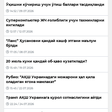
Ўқишни кўчириш учун ўтиш баллари тасдиқланди
14:52 / 09.07.2026
Суперкомпьютер ЖЧ ғолиблиги учун тахминларни
янгилади
12:57 / 12.07.2026
“Ланс” Ҳусановни қандай кашф этгани маълум
бўлди
17:05 / 08.07.2026
20 июль куни қандай об-ҳаво кузатилади?
15:49 / 19.07.2026
Рубио: “АҚШ Украинадаги можарони ҳал қила
оладиган ягона мамлакат”
15:45 / 22.07.2026
Трамп АҚШ Украинага қурол сотмаслигини айтди
22:24 / 24.07.2026