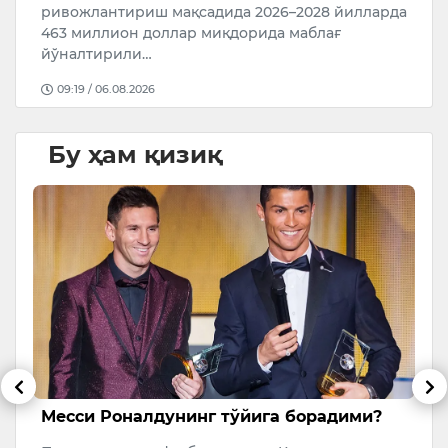
ривожлантириш мақсадида 2026–2028 йилларда
а…
463 миллион доллар миқдорида маблағ
йўналтирили…
09:19 / 06.08.2026
Бу ҳам қизиқ
Месси Роналдунинг тўйига борадими?
Т
м