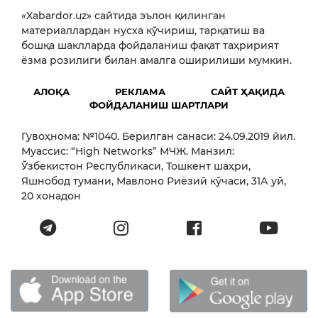
«Xabardor.uz» сайтида эълон қилинган
материаллардан нусха кўчириш, тарқатиш ва
бошқа шаклларда фойдаланиш фақат таҳририят
ёзма розилиги билан амалга оширилиши мумкин.
АЛОҚА
РЕКЛАМА
САЙТ ҲАҚИДА
ФОЙДАЛАНИШ ШАРТЛАРИ
Гувоҳнома: №1040. Берилган санаси: 24.09.2019 йил.
Муассис: “High Networks” МЧЖ. Манзил:
Ўзбекистон Республикаси, Тошкент шаҳри,
Яшнобод тумани, Мавлоно Риёзий кўчаси, 31А уй,
20 хонадон