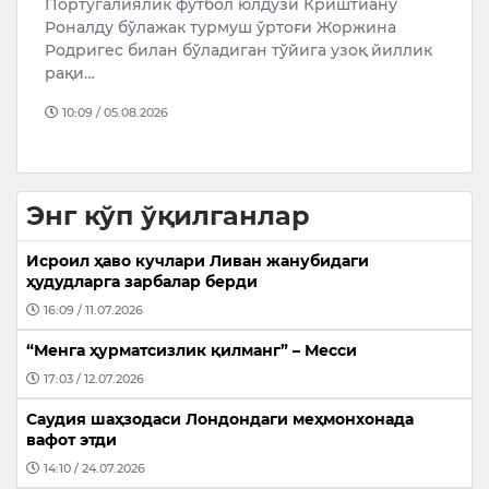
Португалиялик футбол юлдузи Криштиану
А
Роналду бўлажак турмуш ўртоғи Жоржина
ш
Родригес билан бўладиган тўйига узоқ йиллик
н
рақи…
м
10:09 / 05.08.2026
Энг кўп ўқилганлар
Исроил ҳаво кучлари Ливан жанубидаги
ҳудудларга зарбалар берди
16:09 / 11.07.2026
“Менга ҳурматсизлик қилманг” – Месси
17:03 / 12.07.2026
Саудия шаҳзодаси Лондондаги меҳмонхонада
вафот этди
14:10 / 24.07.2026