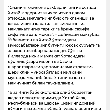
“Сизнинг оқилона раҳбарлигингиз остида
Хитой модернизацияси изчил давом
этмоқда, миллатнинг буюк тикланиши ва
юксалишига қаратилган сиёсатингиз
мамлакатингиз тарихига ёрқин саҳифа
сифатида ёзилмоқда”, – дейилади мактубда.
Ўзбекистон ва Хитой ўртасидаги
муносабатларнинг бугунги юксак суръатига
алоҳида эътибор қаратилди. Сўнгги
йилларда икки мамлакат ўртасидаги
дўстлик, ўзаро ишонч ва барча
шароитлардаги ҳар томонлама стратегик
шериклик муносабатлари йил саин
мустаҳкамланиб бораётганини катта
мамнуният билан таъкидланди.
“Биз Янги Ўзбекистонда олиб бораётган
жадал ислоҳотларимизда Хитой Халқ
Республикаси ва шахсан Сизнинг доимий
кўмагингиз ҳамда қўллаб-қувватловингизни