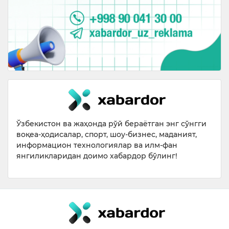
Ўзбекистон ва жаҳонда рўй бераётган энг сўнгги
воқеа-ҳодисалар, спорт, шоу-бизнес, маданият,
информацион технологиялар ва илм-фан
янгиликларидан доимо хабардор бўлинг!