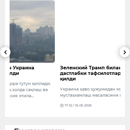
Зеленский Трамп билан учрашувнинг
К
дастлабки тафсилотларини маълум
“
қилди
и.
ҳ
Украина ҳаво ҳужумидан мудофаа тизимини
т
мустаҳкамлаш масаласини муҳокама қилдик.
Р
17:52 / 16.06.2026