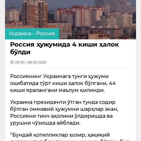
Украина – Россия
Россия ҳужумида 4 киши ҳалок
бўлди
09:55 / 08.09.2025
Россиянинг Украинага тунги ҳужуми
оқибатида тўрт киши ҳалок бўлгани, 44
киши яралангани маълум қилинди.
Украина президенти ўтган тунда содир
бўлган оммавий ҳужумни шарҳлар экан,
Россияни тинч аҳолини ўлдиришда ва
урушни чўзишда айблади.
“Бундай қотилликлар ҳозир, ҳақиқий