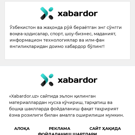
Ўзбекистон ва жаҳонда рўй бераётган энг сўнгги
воқеа-ҳодисалар, спорт, шоу-бизнес, маданият,
информацион технологиялар ва илм-фан
янгиликларидан доимо хабардор бўлинг!
«Xabardor.uz» сайтида эълон қилинган
материаллардан нусха кўчириш, тарқатиш ва
бошқа шаклларда фойдаланиш фақат таҳририят
ёзма розилиги билан амалга оширилиши мумкин.
АЛОҚА
РЕКЛАМА
САЙТ ҲАҚИДА
ФОЙДАЛАНИШ ШАРТЛАРИ