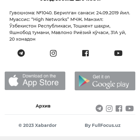
Гувоҳнома: №1040. Берилган санаси: 24.09.2019 йил.
Муассис: “High Networks” МЧЖ. Манзил:
Ўзбекистон Республикаси, Тошкент шаҳри,
Яшнобод тумани, Мавлоно Риёзий кўчаси, 31А уй,
20 хонадон
Архив
© 2023 Xabardor
By FullFocus.uz