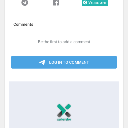
Улашинг