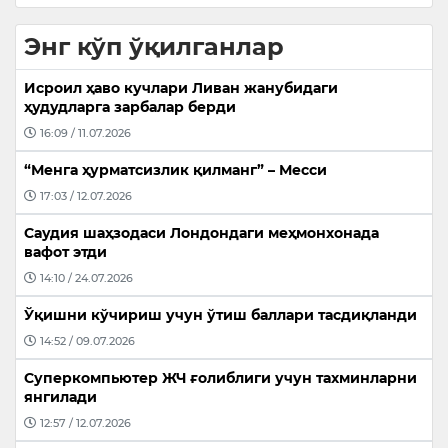
Энг кўп ўқилганлар
Исроил ҳаво кучлари Ливан жанубидаги
ҳудудларга зарбалар берди
16:09 / 11.07.2026
“Менга ҳурматсизлик қилманг” – Месси
17:03 / 12.07.2026
Саудия шаҳзодаси Лондондаги меҳмонхонада
вафот этди
14:10 / 24.07.2026
Ўқишни кўчириш учун ўтиш баллари тасдиқланди
14:52 / 09.07.2026
Суперкомпьютер ЖЧ ғолиблиги учун тахминларни
янгилади
12:57 / 12.07.2026