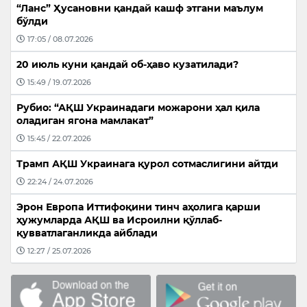
“Ланс” Ҳусановни қандай кашф этгани маълум
бўлди
17:05 / 08.07.2026
20 июль куни қандай об-ҳаво кузатилади?
15:49 / 19.07.2026
Рубио: “АҚШ Украинадаги можарони ҳал қила
оладиган ягона мамлакат”
15:45 / 22.07.2026
Трамп АҚШ Украинага қурол сотмаслигини айтди
22:24 / 24.07.2026
Эрон Европа Иттифоқини тинч аҳолига қарши
ҳужумларда АҚШ ва Исроилни қўллаб-
қувватлаганликда айблади
12:27 / 25.07.2026