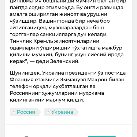
дипломатия бошланиши мумкин бўлган бир
пайтда содир этилмоқда. Бу онгли равишда
амалга оширилган жиноят ва урушни
чўзишдир. Вашингтонда бир неча бор
айтилганидек, музокаралардан бош
тортганлар санкцияларга дуч келади.
Тинчлик Кремль жиноятчиларини
одамларни ўлдиришни тўхтатишга мажбур
қилиши мумкин, бунинг учун сиёсий ирода
керак”, — деди Зеленский.
Шунингдек, Украина президенти ўз постида
Франция етакчиси Эммануэл Макрон билан
телефон орқали суҳбатлашган ва
Россиянинг ҳужумларини муҳокама
қилинганини маълум қилди.
Россия
Украина