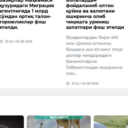
р Маҳкамаси
Болалардан
Коним
ги Миграция
фойдаланиб олтин
килог
ида 1 млрд
қуйма ва валютани
опий о
ртиқ талон-
яширинча олиб
хориж
клар фош
чиқишга уриниш
Давлат 
ҳолатлари фош этилди
хизмати
Фуқаролардан бири 450
органл
08.2026
млн сўмлик олтинни,
ҳамкор
бошқаси эса 40 минг АҚШ
вилояти
доллар миқдоридаги
тезкор 
банкнотларни
йир…
Ўзбекистондан яширинча
15:34 /
оли…
15:52 / 05.08.2026