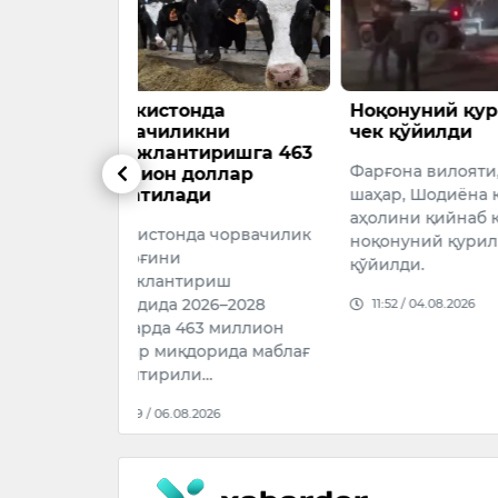
да
Ноқонуний қурилишга
6 АВГУС
кни
чек қўйилди
ПРОГНО
иришга 463
Фарғона вилояти, Фарғона
5 август со
оллар
и
шаҳар, Шодиёна кўчасида
август соат
аҳолини қийнаб келаётган
а чорвачилик
17:09 / 05.
ноқонуний қурилишга чек
қўйилди.
риш
26–2028
11:52 / 04.08.2026
3 миллион
орида маблағ
…
026