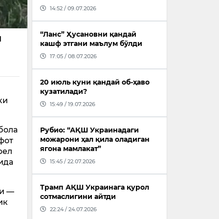
14:52 / 09.07.2026
“Ланс” Ҳусановни қандай
и
кашф этгани маълум бўлди
17:05 / 08.07.2026
20 июль куни қандай об-ҳаво
кузатилади?
ки
15:49 / 19.07.2026
бола
Рубио: “АҚШ Украинадаги
можарони ҳал қила оладиган
афот
ягона мамлакат”
рел
ида
15:45 / 22.07.2026
Трамп АҚШ Украинага қурол
ми —
сотмаслигини айтди
ик
22:24 / 24.07.2026