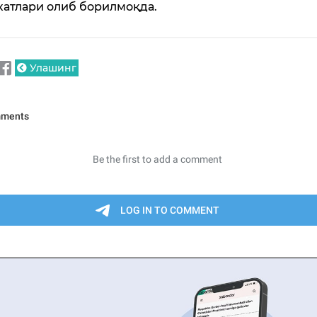
катлари олиб борилмоқда.
Улашинг