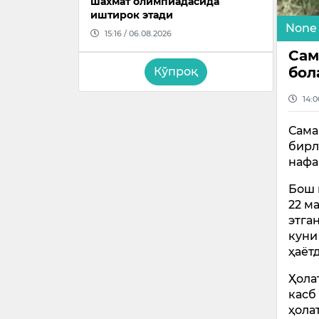
шахмат олимпиадасида
иштирок этади
None
15:16 / 06.08.2026
Сам
бол
Кўпроқ
14:0
Сама
бирл
нафа
Бош 
22 м
этга
куни
ҳаёт
Ҳола
касб
ҳола