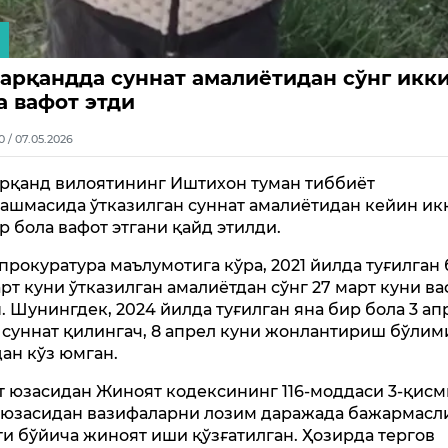
арқандда суннат амалиётидан сўнг икк
а вафот этди
0 / 07.05.2026
рқанд вилоятининг Иштихон туман тиббиёт
ашмасида ўтказилган суннат амалиётидан кейин ик
р бола вафот этгани қайд этилди.
прокуратура маълумотига кўра, 2021 йилда туғилган 
арт куни ўтказилган амалиётдан сўнг 27 март куни в
н. Шунингдек, 2024 йилда туғилган яна бир бола 3 ап
 суннат қилингач, 8 апрел куни жонлантириш бўлим
дан кўз юмган.
т юзасидан Жиноят кодексининг 116-моддаси 3-қис
 юзасидан вазифаларни лозим даражада бажармасл
ти бўйича жиноят иши қўзғатилган. Ҳозирда тергов