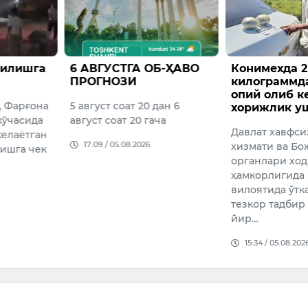
ТГА ОБ-ҲАВО
Конимехда 2
Фабио
ЗИ
килограммдан ортиқ
маоши
опий олиб кетаётган
мишла
ат 20 дан 6
хорижлик ушланди
Ўзбеки
 20 гача
Давлат хавфсизлик
жамоас
08.2026
хизмати ва Божхона
Фабио 
органлари ходимлари
вакилл
ҳамкорлигида Навоий
учрашу
вилоятида ўтказилган
ҳақида 
тезкор тадбир давомида
14:50 /
йир…
15:34 / 05.08.2026