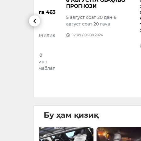
да
6 АВГУСТГА ОБ-ҲАВО
Вазирла
кни
ПРОГНОЗИ
ҳузурида
иришга 463
агентлиг
5 август соат 20 дан 6
оллар
сўмдан о
и
август соат 20 гача
торожли
этилди.
а чорвачилик
17:09 / 05.08.2026
16:02 / 05.
риш
26–2028
3 миллион
орида маблағ
…
026
Бу ҳам қизиқ