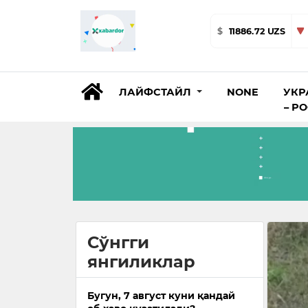
$
11886.72 UZS
ЛАЙФСТАЙЛ
NONE
УКР
– Р
Сўнгги
янгиликлар
Бугун, 7 август куни қандай