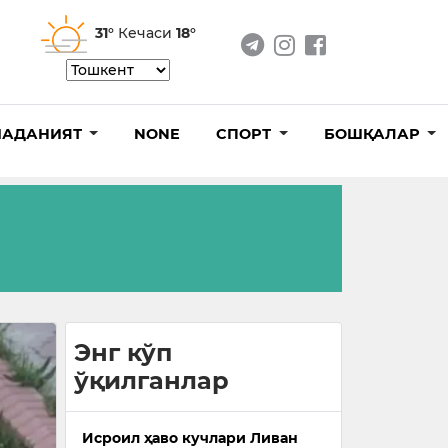
31°
Кечаси
18°
АДАНИЯТ
NONE
СПОРТ
БОШҚАЛАР
Энг кўп
ўқилганлар
Исроил ҳаво кучлари Ливан