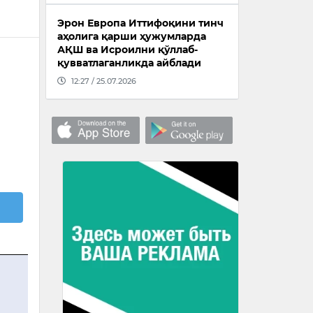
Эрон Европа Иттифоқини тинч
аҳолига қарши ҳужумларда
АҚШ ва Исроилни қўллаб-
қувватлаганликда айблади
12:27 / 25.07.2026