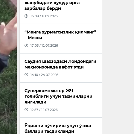
жанубидаги ҳудудларга
зарбалар берди
16:09 / 11.07.2026
“Менга ҳурматсизлик қилманг”
– Месси
17:03 / 12.07.2026
Саудия шаҳзодаси Лондондаги
меҳмонхонада вафот этди
14:10 / 24.07.2026
Суперкомпьютер ЖЧ
ғолиблиги учун тахминларни
янгилади
12:57 / 12.07.2026
Ўқишни кўчириш учун ўтиш
баллари тасдиқланди