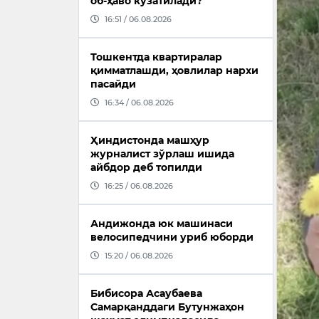
об-ҳаво кузатилади?
16:51 / 06.08.2026
Тошкентда квартиралар
қимматлашди, ҳовлилар нархи
пасайди
16:34 / 06.08.2026
Ҳиндистонда машҳур
журналист зўрлаш ишида
айбдор деб топилди
16:25 / 06.08.2026
Андижонда юк машинаси
велосипедчини уриб юборди
15:20 / 06.08.2026
Бибисора Асаубаева
Самарқанддаги Бутунжаҳон