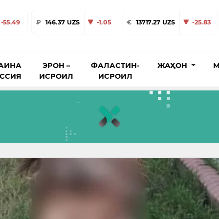
-55.49
₽
146.37 UZS
-1.05
€
13717.27 UZS
-25.83
АИНА
ЭРОН –
ФАЛАСТИН-
ЖАҲОН
М
ОССИЯ
ИСРОИЛ
ИСРОИЛ