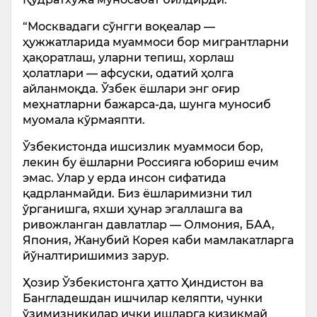
“Москвадаги сўнгги воқеалар —
ҳужжатларида муаммоси бор мигрантларни
ҳақоратлаш, уларни тепиш, хорлаш
ҳолатлари — афсуски, одатий ҳолга
айланмоқда. Ўзбек ёшлари энг оғир
меҳнатларни бажарса-да, шунга муносиб
муомала кўрмаяпти.
Ўзбекистонда ишсизлик муаммоси бор,
лекин бу ёшларни Россияга юбориш ечим
эмас. Улар у ерда инсон сифатида
қадрланмайди. Биз ёшларимизни тил
ўрганишга, яхши ҳунар эгаллашга ва
ривожланган давлатлар — Олмония, БАА,
Япония, Жанубий Корея каби мамлакатларга
йўналтиришимиз зарур.
Ҳозир Ўзбекистонга ҳатто Ҳиндистон ва
Бангладешдан ишчилар келяпти, чунки
ўзимизникилар ички ишларга қизиқмай