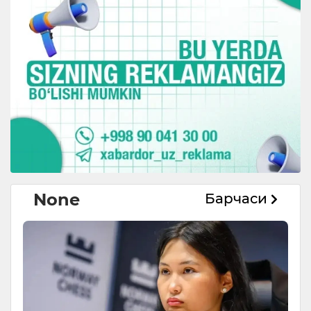
None
Барчаси