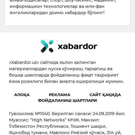
воқеа-ҳодисалар, спорт, шоу-бизнес, маданият,
информацион технологиялар ва илм-фан
янгиликларидан доимо хабардор бўлинг!
«Xabardor.uz» сайтида эълон қилинган
материаллардан нусха кўчириш, тарқатиш ва
бошқа шаклларда фойдаланиш фақат таҳририят
ёзма розилиги билан амалга оширилиши мумкин.
АЛОҚА
РЕКЛАМА
САЙТ ҲАҚИДА
ФОЙДАЛАНИШ ШАРТЛАРИ
Гувоҳнома: №1040. Берилган санаси: 24.09.2019 йил.
Муассис: “High Networks” МЧЖ. Манзил:
Ўзбекистон Республикаси, Тошкент шаҳри,
Яшнобод тумани, Мавлоно Риёзий кўчаси, 31А уй,