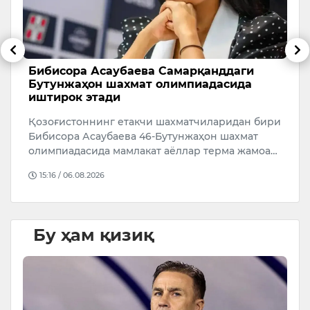
Бибисора Асаубаева Самарқанддаги
Ў
Бутунжаҳон шахмат олимпиадасида
р
иштирок этади
а
Қозоғистоннинг етакчи шахматчиларидан бири
Ў
Бибисора Асаубаева 46-Бутунжаҳон шахмат
р
олимпиадасида мамлакат аёллар терма жамоа…
4
й
15:16 / 06.08.2026
Бу ҳам қизиқ