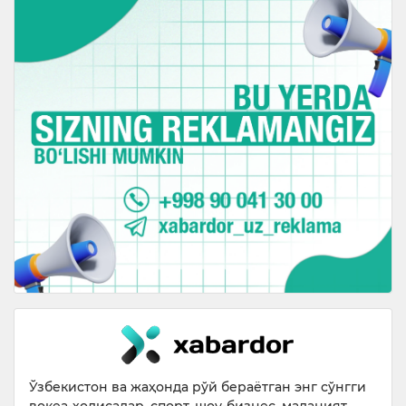
Ўзбекистон ва жаҳонда рўй бераётган энг сўнгги