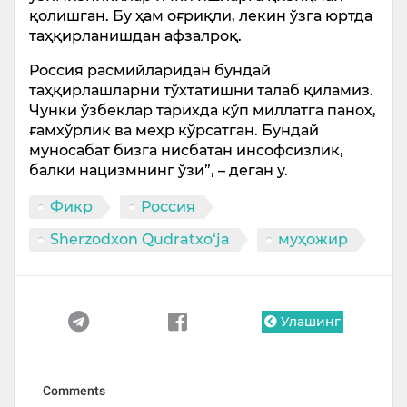
қолишган. Бу ҳам оғриқли, лекин ўзга юртда
таҳқирланишдан афзалроқ.
Россия расмийларидан бундай
таҳқирлашларни тўхтатишни талаб қиламиз.
Чунки ўзбеклар тарихда кўп миллатга паноҳ,
ғамхўрлик ва меҳр кўрсатган. Бундай
муносабат бизга нисбатан инсофсизлик,
балки нацизмнинг ўзи”, – деган у.
Фикр
Россия
Sherzodxon Qudratxo‘ja
муҳожир
Улашинг