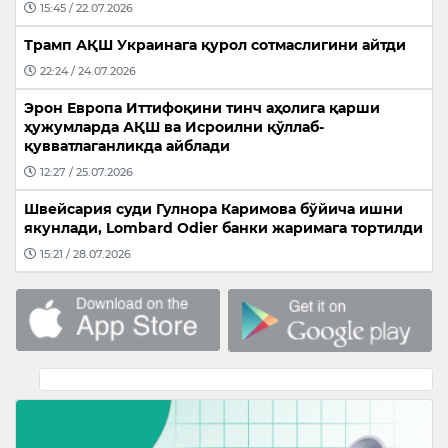
15:45 / 22.07.2026
Трамп АҚШ Украинага қурол сотмаслигини айтди
22:24 / 24.07.2026
Эрон Европа Иттифоқини тинч аҳолига қарши
ҳужумларда АҚШ ва Исроилни қўллаб-
қувватлаганликда айблади
12:27 / 25.07.2026
Швейсария суди Гулнора Каримова бўйича ишни
якунлади, Lombard Odier банки жаримага тортилди
15:21 / 28.07.2026