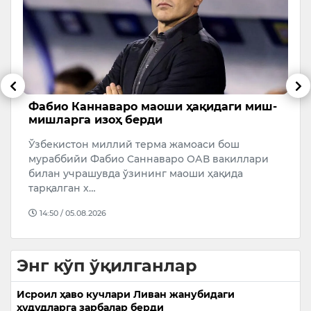
Фабио Каннаваро маоши ҳақидаги миш-
Р
мишларга изоҳ берди
н
қ
Ўзбекистон миллий терма жамоаси бош
М
мураббийи Фабио Cаннаваро ОАВ вакиллари
Р
билан учрашувда ўзининг маоши ҳақида
н
тарқалган х…
қ
14:50 / 05.08.2026
Энг кўп ўқилганлар
Исроил ҳаво кучлари Ливан жанубидаги
ҳудудларга зарбалар берди