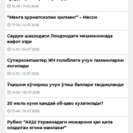
16:09 / 11.07.2026
“Менга ҳурматсизлик қилманг” – Месси
17:03 / 12.07.2026
Саудия шаҳзодаси Лондондаги меҳмонхонада
вафот этди
14:10 / 24.07.2026
Суперкомпьютер ЖЧ ғолиблиги учун тахминларни
янгилади
12:57 / 12.07.2026
Ўқишни кўчириш учун ўтиш баллари тасдиқланди
14:52 / 09.07.2026
20 июль куни қандай об-ҳаво кузатилади?
15:49 / 19.07.2026
Рубио: “АҚШ Украинадаги можарони ҳал қила
оладиган ягона мамлакат”