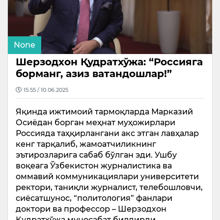
None
Шерзодхон Қудратхўжа: “Россияга
борманг, азиз ватандошлар!”
15:55 / 10.06.2025
Яқинда ижтимоий тармоқларда Марказий
Осиёдан борган меҳнат муҳожирлари
Россияда таҳқирлангани акс этган лавҳалар
кенг тарқалиб, жамоатчиликнинг
эътирозларига сабаб бўлган эди. Ушбу
воқеага Ўзбекистон журналистика ва
оммавий коммуникациялари университети
ректори, таниқли журналист, телебошловчи,
сиёсатшунос, “политология” фанлари
доктори ва профессор – Шерзодхон
Қудратхўжа муносабат билдирди.