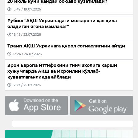
20 июль куни қандай об-ҳаво кузатилади?
15:49 / 19.07.2026
Рубио: “АҚШ Украинадаги можарони ҳал қила
оладиган ягона мамлакат”
15:45 / 22.07.2026
Трамп АҚШ Украинага қурол сотмаслигини айтди
22:24 / 24.07.2026
Эрон Европа Иттифоқини тинч аҳолига қарши
ҳужумларда АҚШ ва Исроилни қўллаб-
қувватлаганликда айблади
12:27 / 25.07.2026