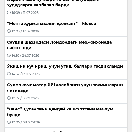
ҳудудларга зарбалар берди
16:09 / 11.07.2026
“Менга ҳурматсизлик қилманг” – Месси
17:03 / 12.07.2026
Саудия шаҳзодаси Лондондаги меҳмонхонада
вафот этди
14:10 / 24.07.2026
Ўқишни кўчириш учун ўтиш баллари тасдиқланди
14:52 / 09.07.2026
Суперкомпьютер ЖЧ ғолиблиги учун тахминларни
янгилади
12:57 / 12.07.2026
“Ланс” Ҳусановни қандай кашф этгани маълум
бўлди
17:05 / 08.07.2026