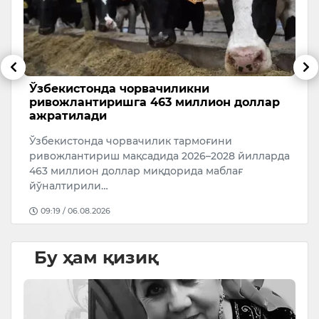
Ўзбекистонда чорвачиликни
6
ривожлантиришга 463 миллион доллар
5 
ажратилади
ри
Ўзбекистонда чорвачилик тармоғини
ривожлантириш мақсадида 2026–2028 йилларда
а…
463 миллион доллар миқдорида маблағ
йўналтирили…
09:19 / 06.08.2026
Бу ҳам қизиқ