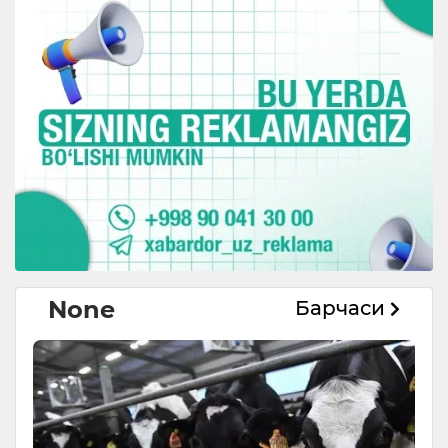
None
Барчаси