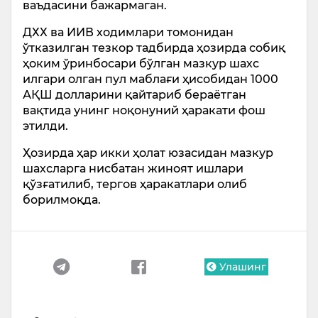
ваъдасини бажармаган.
ДХХ ва ИИВ ходимлари томонидан
ўтказилган тезкор тадбирда ҳозирда собиқ
ҳоким ўринбосари бўлган мазкур шахс
илгари олган пул маблағи ҳисобидан 1000
АҚШ долларини қайтариб бераётган
вақтида унинг ноқонуний ҳаракати фош
этилди.
Ҳозирда ҳар икки ҳолат юзасидан мазкур
шахсларга нисбатан жиноят ишлари
қўзғатилиб, тергов ҳаракатлари олиб
борилмоқда.
Улашинг