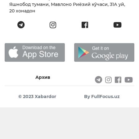
Яшнобод тумани, Мавлоно Риёзий кўчаси, 31А уй,
20 хонадон
Архив
© 2023 Xabardor
By FullFocus.uz