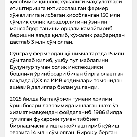
ҳисобчиси қишлоқ хўжалиги маҳсулотлари
етиштиришга ихтисослашган фермер
хўжалигига нисбатан ҳисобланган 150 млн
сўмлик солиқ қарздорлигини ўзининг
мансабдор таниши орқали камайтириб
беришни ваъда қилиб, хўжалик раҳбаридан
дастлаб 3 млн сўм олган.
Сўнгра у фермердан қўшимча тарзда 15 млн
сўм талаб қилиб, ушбу пул маблағини
Булунғур туман солиқ инспекцияси
бошлиғи ўринбосари билан бирга олаётган
вақтида ДХХ ва ИИВ ходимлари томонидан
ашёвий далиллар билан ушланди.
2025 йилда Каттақўрғон тумани ҳокими
ўринбосари лавозимида ишлаган шахс ўз
хизмат мавқеидан фойдаланиб, 1986 йилда
туғилган фуқарони туман тиббиёт
бирлашмасига ишга жойлаштириб қўйиш
эвазига 14 млн сўм олган. Бироқ у берган