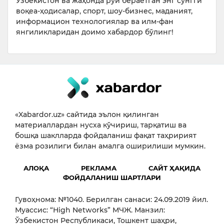
Ўзбекистон ва жаҳонда рўй бераётган энг сўнгги
воқеа-ҳодисалар, спорт, шоу-бизнес, маданият,
информацион технологиялар ва илм-фан
янгиликларидан доимо хабардор бўлинг!
«Xabardor.uz» сайтида эълон қилинган
материаллардан нусха кўчириш, тарқатиш ва
бошқа шаклларда фойдаланиш фақат таҳририят
ёзма розилиги билан амалга оширилиши мумкин.
АЛОҚА
РЕКЛАМА
САЙТ ҲАҚИДА
ФОЙДАЛАНИШ ШАРТЛАРИ
Гувоҳнома: №1040. Берилган санаси: 24.09.2019 йил.
Муассис: “High Networks” МЧЖ. Манзил:
Ўзбекистон Республикаси, Тошкент шаҳри,