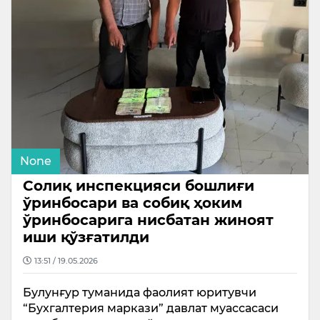
None
Солиқ инспекцияси бошлиғи
ўринбосари ва собиқ ҳоким
ўринбосарига нисбатан жиноят
иши қўзғатилди
13:51 / 19.05.2026
Булунғур туманида фаолият юритувчи
“Бухгалтерия маркази” давлат муассасаси