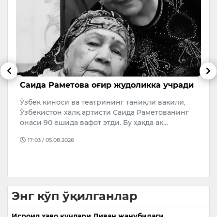
-
Саида Раметова оғир жудоликка учради
П
а
Ўзбек киноси ва театрининг таниқли вакили,
қ
Ўзбекистон халқ артисти Саида Раметованинг
Р
онаси 90 ёшида вафот этди. Бу ҳақда ак…
ж
17:03 / 05.08.2026
Р
х
Энг кўп ўқилганлар
Исроил ҳаво кучлари Ливан жанубидаги