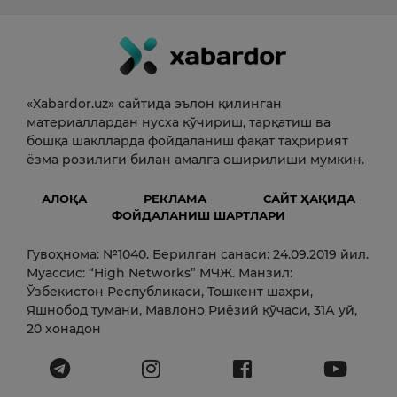
«Xabardor.uz» сайтида эълон қилинган
материаллардан нусха кўчириш, тарқатиш ва
бошқа шаклларда фойдаланиш фақат таҳририят
ёзма розилиги билан амалга оширилиши мумкин.
АЛОҚА
РЕКЛАМА
САЙТ ҲАҚИДА
ФОЙДАЛАНИШ ШАРТЛАРИ
Гувоҳнома: №1040. Берилган санаси: 24.09.2019 йил.
Муассис: “High Networks” МЧЖ. Манзил:
Ўзбекистон Республикаси, Тошкент шаҳри,
Яшнобод тумани, Мавлоно Риёзий кўчаси, 31А уй,
20 хонадон