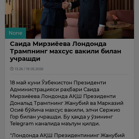
None
Саида Мирзиёева Лондонда
Трампнинг махсус вакили билан
учрашди
13:26 / 19.05.2026
18 май куни Ўзбекистон Президенти
Администрацияси раҳбари Саида
Мирзиёева Лондонда АҚШ Президенти
Дональд Трампнинг Жанубий ва Марказий
Осиё бўйича махсус вакили, элчи Сержио
Гор билан учрашди. Бу ҳақда у ўзининг
Telegram каналида маълум қилди.
“Лондонда АҚШ Президентининг Жанубий