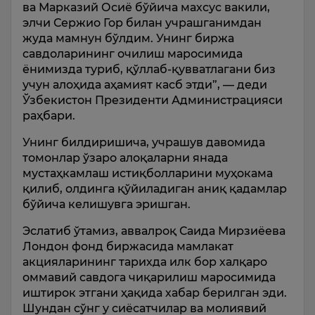
ва Марказий Осиё бўйича махсус вакили,
элчи Сержио Гор билан учрашганимдан
жуда мамнун бўлдим. Унинг биржа
савдоларининг очилиш маросимида
ёнимизда туриб, қўллаб-қувватлагани биз
учун алоҳида аҳамият касб этди”, — деди
Ўзбекистон Президенти Администрацияси
раҳбари.
Унинг билдиришича, учрашув давомида
томонлар ўзаро алоқаларни янада
мустаҳкамлаш истиқболларини муҳокама
қилиб, олдинга қўйиладиган аниқ қадамлар
бўйича келишувга эришган.
Эслатиб ўтамиз, аввалроқ Саида Мирзиёева
Лондон фонд биржасида мамлакат
акцияларининг тарихда илк бор халқаро
оммавий савдога чиқарилиш маросимида
иштирок этгани ҳақида хабар берилган эди.
Шундан сўнг у сиёсатчилар ва молиявий