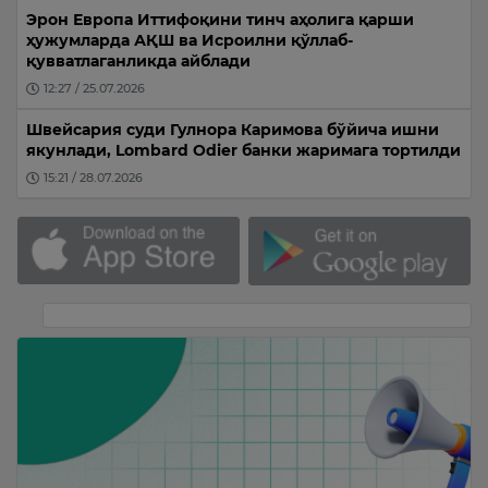
Эрон Европа Иттифоқини тинч аҳолига қарши
ҳужумларда АҚШ ва Исроилни қўллаб-
қувватлаганликда айблади
12:27 / 25.07.2026
Швейсария суди Гулнора Каримова бўйича ишни
якунлади, Lombard Odier банки жаримага тортилди
15:21 / 28.07.2026