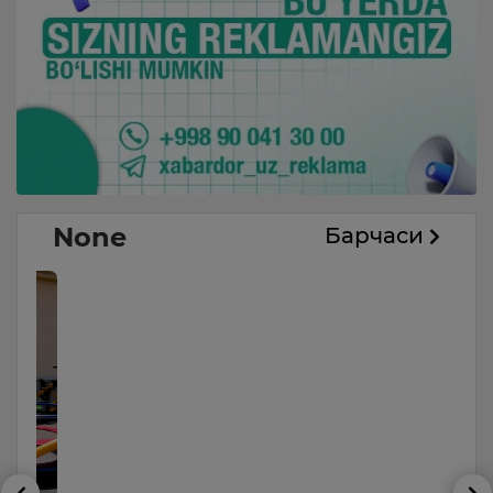
None
Барчаси