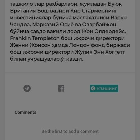
ташкилотлар раҳбарлари, жумладан Буюк
Британия Бош вазири Кир Стармернинг
инвестициялар бўйича маслаҳатчиси Варун
Чандра, Марказий Осиё ва Озарбайжон
бўйича савдо вакили лорд Жон Олдердейс,
Franklin Templeton бош ижрочи директори
Женни Жонсон ҳамда Лондон фонд биржаси
бош ижрочи директори Жулия Энн Хоггетт
билан учрашувлар ўтказди.
Улашинг