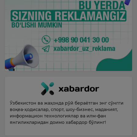
Ўзбекистон ва жаҳонда рўй бераётган энг сўнгги
воқеа-ҳодисалар, спорт, шоу-бизнес, маданият,
информацион технологиялар ва илм-фан
янгиликларидан доимо хабардор бўлинг!