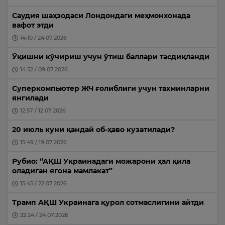
Саудия шаҳзодаси Лондондаги меҳмонхонада
вафот этди
14:10 / 24.07.2026
Ўқишни кўчириш учун ўтиш баллари тасдиқланди
14:52 / 09.07.2026
Суперкомпьютер ЖЧ ғолиблиги учун тахминларни
янгилади
12:57 / 12.07.2026
20 июль куни қандай об-ҳаво кузатилади?
15:49 / 19.07.2026
Рубио: “АҚШ Украинадаги можарони ҳал қила
оладиган ягона мамлакат”
15:45 / 22.07.2026
Трамп АҚШ Украинага қурол сотмаслигини айтди
22:24 / 24.07.2026