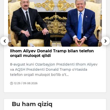
Ilhom Aliyev Donald Tramp bilan telefon
S
orqali muloqot qildi
g
8-avgust kuni Ozarbayjon Prezidenti Ilhom Aliyev
S
va AQSH Prezidenti Donald Tramp o‘rtasida
bi
telefon orqali muloqot bo‘lib o‘t…
ch
12:29 / 09.08.2026
Bu ham qiziq