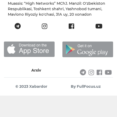
Muassis: “High Networks” MChJ. Manzil: O'zbekiston
Respublikasi, Toshkent shahri, Yashnobod tumani,
Mavlono Riyoziy ko'chasi, 31А uy, 20 xonadon
Arxiv
© 2023 Xabardor
By FullFocus.uz