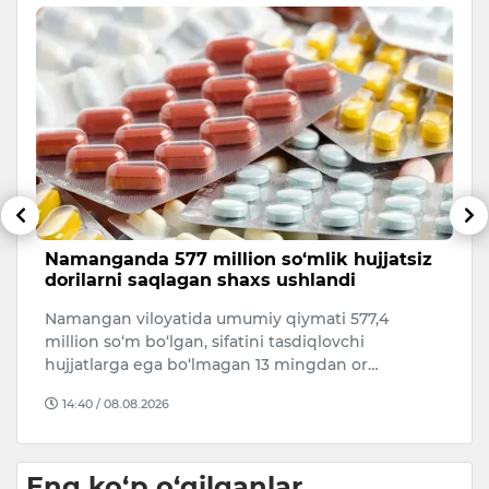
Namanganda 577 million so‘mlik hujjatsiz
E
dorilarni saqlagan shaxs ushlandi
X
et
20
Namangan viloyatida umumiy qiymati 577,4
Er
million so‘m bo‘lgan, sifatini tasdiqlovchi
ra
hujjatlarga ega bo‘lmagan 13 mingdan or…
M
14:40 / 08.08.2026
Eng ko‘p o‘qilganlar