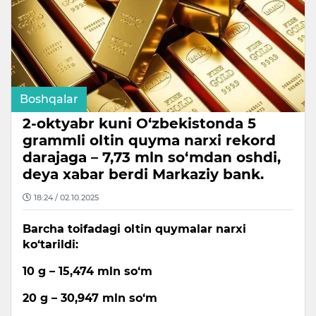
Boshqalar
2-oktyabr kuni O‘zbekistonda 5
grammli oltin quyma narxi rekord
darajaga – 7,73 mln so‘mdan oshdi,
deya xabar berdi Markaziy bank.
18:24 / 02.10.2025
Barcha toifadagi oltin quymalar narxi
ko‘tarildi:
10 g – 15,474 mln so‘m
20 g – 30,947 mln so‘m