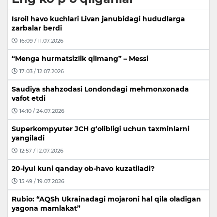
Isroil havo kuchlari Livan janubidagi hududlarga
zarbalar berdi
16:09 / 11.07.2026
“Menga hurmatsizlik qilmang” – Messi
17:03 / 12.07.2026
Saudiya shahzodasi Londondagi mehmonxonada
vafot etdi
14:10 / 24.07.2026
Superkompyuter JCH g‘olibligi uchun taxminlarni
yangiladi
12:57 / 12.07.2026
20-iyul kuni qanday ob-havo kuzatiladi?
15:49 / 19.07.2026
Rubio: “AQSh Ukrainadagi mojaroni hal qila oladigan
yagona mamlakat”