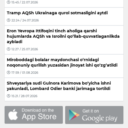
15:45 / 22.07.2026
Tramp AQSh Ukrainaga qurol sotmasligini aytdi
22:24 / 24.07.2026
Eron Yevropa Ittifoqini tinch aholiga qarshi
hujumlarda AQSh va Isroilni qo‘llab-quvvatlaganlikda
aybladi
12:27 / 25.07.2026
Miroboddagi bolalar maydonchasi o‘rnidagi
noqonuniy qurilish yuzasidan jinoyat ishi qo‘zg‘atildi
17:59 / 01.08.2026
Shveysariya sudi Gulnora Karimova bo‘yicha ishni
yakunladi, Lombard Odier banki jarimaga tortildi
15:21 / 28.07.2026