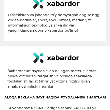
O‘zbekiston va jahonda ro‘y berayotgan eng so‘nggi
voqea-hodisalar, sport, shou-biznes, madaniyat,
informatsion texnologiyalar va ilm-fan
yangiliklaridan doimo xabardor bo‘ling!
“Xabardor.uz” saytida eʼlon qilingan materiallardan
nusxa ko‘chirish, tarqatish va boshqa shakllarda
foydalanish faqat tahririyat yozma roziligi bilan
amalga oshirilishi mumkin.
ALOQA
REKLAMA
SAYT HAQIDA
FOYDALANISH SHARTLARI
Guvohnoma: №1040. Berilgan sanasi: 24.09.2019-yil.