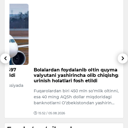
Bolalardan foydalanib oltin quyma va
F
valyutani yashirincha olib chiqishga
m
urinish holatlari fosh etildi
a
O
Fuqarolardan biri 450 mln so‘mlik oltinni, boshqasi
Fa
esa 40 ming AQSh dollar miqdoridagi
o
banknotlarni O‘zbekistondan yashirin…
15:52 / 05.08.2026