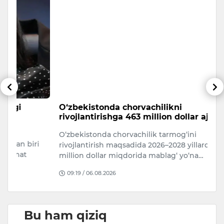
O‘zbekistonda chorvachilikni
6
rivojlantirishga 463 million dollar ajratiladi
5 
O‘zbekistonda chorvachilik tarmog‘ini
i
rivojlantirish maqsadida 2026–2028 yillarda 463
million dollar miqdorida mablag‘ yo‘na…
09:19 / 06.08.2026
Bu ham qiziq