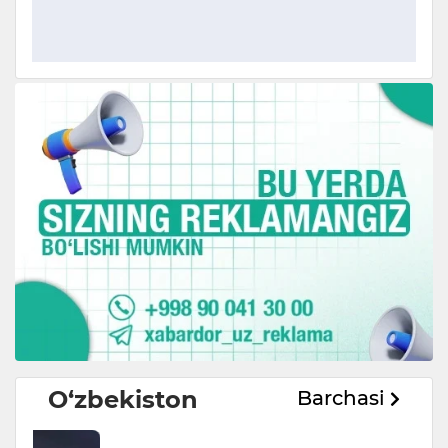
O‘zbekiston
Barchasi