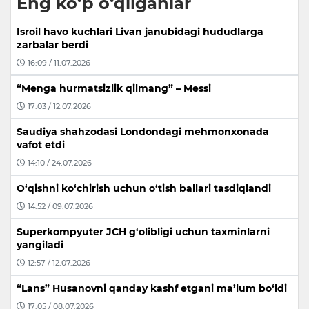
Eng ko‘p o‘qilganlar
Isroil havo kuchlari Livan janubidagi hududlarga
zarbalar berdi
16:09 / 11.07.2026
“Menga hurmatsizlik qilmang” – Messi
17:03 / 12.07.2026
Saudiya shahzodasi Londondagi mehmonxonada
vafot etdi
14:10 / 24.07.2026
O‘qishni ko‘chirish uchun o‘tish ballari tasdiqlandi
14:52 / 09.07.2026
Superkompyuter JCH g‘olibligi uchun taxminlarni
yangiladi
12:57 / 12.07.2026
“Lans” Husanovni qanday kashf etgani ma’lum bo‘ldi
17:05 / 08.07.2026