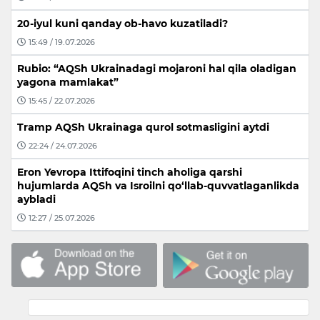
20-iyul kuni qanday ob-havo kuzatiladi?
15:49 / 19.07.2026
Rubio: “AQSh Ukrainadagi mojaroni hal qila oladigan
yagona mamlakat”
15:45 / 22.07.2026
Tramp AQSh Ukrainaga qurol sotmasligini aytdi
22:24 / 24.07.2026
Eron Yevropa Ittifoqini tinch aholiga qarshi
hujumlarda AQSh va Isroilni qo‘llab-quvvatlaganlikda
aybladi
12:27 / 25.07.2026