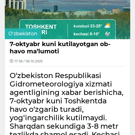
O‘zbekiston
7-oktyabr kuni kutilayotgan ob-
havo ma’lumoti
17:58 / 06.10.2025
O‘zbekiston Respublikasi
Gidrometeorologiya xizmati
agentligining xabar berishicha,
7-oktyabr kuni Toshkentda
havo o‘zgarib turadi,
yog‘ingarchilik kutilmaydi.
Sharqdan sekundiga 3-8 metr
tezlikda shamol esadi. Kechasi