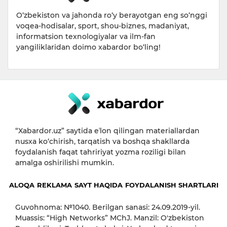
O‘zbekiston va jahonda ro‘y berayotgan eng so‘nggi
voqea-hodisalar, sport, shou-biznes, madaniyat,
informatsion texnologiyalar va ilm-fan
yangiliklaridan doimo xabardor bo‘ling!
“Xabardor.uz” saytida eʼlon qilingan materiallardan
nusxa ko‘chirish, tarqatish va boshqa shakllarda
foydalanish faqat tahririyat yozma roziligi bilan
amalga oshirilishi mumkin.
ALOQA
REKLAMA
SAYT HAQIDA
FOYDALANISH SHARTLARI
Guvohnoma: №1040. Berilgan sanasi: 24.09.2019-yil.
Muassis: “High Networks” MChJ. Manzil: O'zbekiston