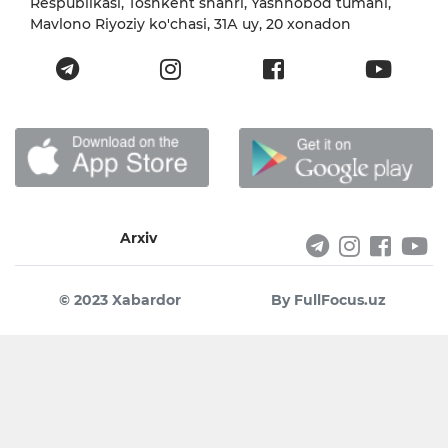
Respublikasi, Toshkent shahri, Yashnobod tumani,
Mavlono Riyoziy ko'chasi, 31А uy, 20 xonadon
Arxiv
© 2023 Xabardor
By FullFocus.uz