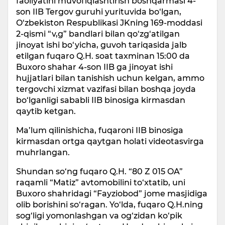
faoliyatini muvofiqlashtirish boshqarmasi 4-
son IIB Tergov guruhi yurituvida bo‘lgan,
O‘zbekiston Respublikasi JKning 169-moddasi
2-qismi “v,g” bandlari bilan qo‘zg‘atilgan
jinoyat ishi bo‘yicha, guvoh tariqasida jalb
etilgan fuqaro Q.H. soat taxminan 15:00 da
Buxoro shahar 4-son IIB ga jinoyat ishi
hujjatlari bilan tanishish uchun kelgan, ammo
tergovchi xizmat vazifasi bilan boshqa joyda
bo‘lganligi sababli IIB binosiga kirmasdan
qaytib ketgan.
Ma’lum qilinishicha, fuqaroni IIB binosiga
kirmasdan ortga qaytgan holati videotasvirga
muhrlangan.
Shundan so‘ng fuqaro Q.H. “80 Z 015 OA”
raqamli “Matiz” avtomobilini to‘xtatib, uni
Buxoro shahridagi “Fayziobod” jome masjidiga
olib borishini so‘ragan. Yo‘lda, fuqaro Q.H.ning
sog‘ligi yomonlashgan va og‘zidan ko‘pik