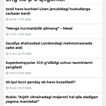
Isroil havo kuchlari Livan janubidagi hududlarga
zarbalar berdi
16:09 / 11.07.2026
“Menga hurmatsizlik qilmang” – Messi
17:03 / 12.07.2026
Saudiya shahzodasi Londondagi mehmonxonada
vafot etdi
14:10 / 24.07.2026
Superkompyuter JCH g‘olibligi uchun taxminlarni
yangiladi
12:57 / 12.07.2026
20-iyul kuni qanday ob-havo kuzatiladi?
15:49 / 19.07.2026
Rubio: “AQSh Ukrainadagi mojaroni hal qila oladigan
yagona mamlakat”