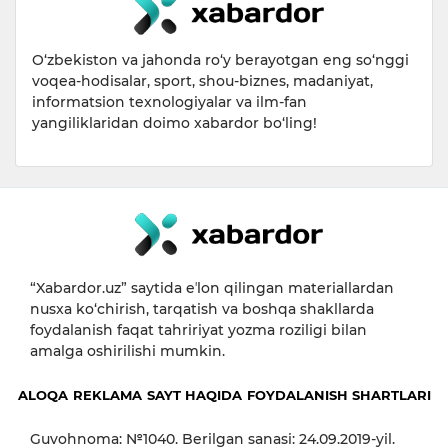
O‘zbekiston va jahonda ro‘y berayotgan eng so‘nggi
voqea-hodisalar, sport, shou-biznes, madaniyat,
informatsion texnologiyalar va ilm-fan
yangiliklaridan doimo xabardor bo‘ling!
“Xabardor.uz” saytida eʼlon qilingan materiallardan
nusxa ko‘chirish, tarqatish va boshqa shakllarda
foydalanish faqat tahririyat yozma roziligi bilan
amalga oshirilishi mumkin.
ALOQA
REKLAMA
SAYT HAQIDA
FOYDALANISH SHARTLARI
Guvohnoma: №1040. Berilgan sanasi: 24.09.2019-yil.