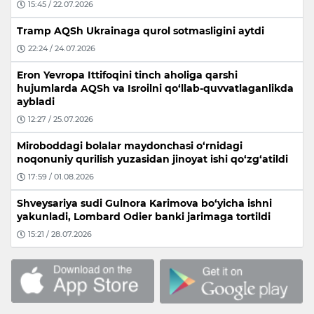
15:45 / 22.07.2026
Tramp AQSh Ukrainaga qurol sotmasligini aytdi
22:24 / 24.07.2026
Eron Yevropa Ittifoqini tinch aholiga qarshi
hujumlarda AQSh va Isroilni qo‘llab-quvvatlaganlikda
aybladi
12:27 / 25.07.2026
Miroboddagi bolalar maydonchasi o‘rnidagi
noqonuniy qurilish yuzasidan jinoyat ishi qo‘zg‘atildi
17:59 / 01.08.2026
Shveysariya sudi Gulnora Karimova bo‘yicha ishni
yakunladi, Lombard Odier banki jarimaga tortildi
15:21 / 28.07.2026