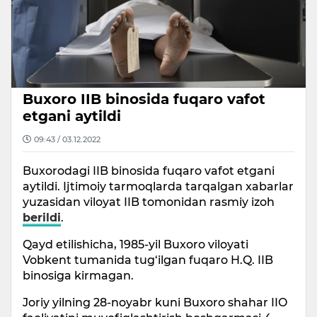
Buxoro IIB binosida fuqaro vafot
etgani aytildi
09:43 / 03.12.2022
Buxorodagi IIB binosida fuqaro vafot etgani
aytildi. Ijtimoiy tarmoqlarda tarqalgan xabarlar
yuzasidan viloyat IIB tomonidan rasmiy izoh
berildi
.
Qayd etilishicha, 1985-yil Buxoro viloyati
Vobkent tumanida tug‘ilgan fuqaro H.Q. IIB
binosiga kirmagan.
Joriy yilning 28-noyabr kuni Buxoro shahar IIO