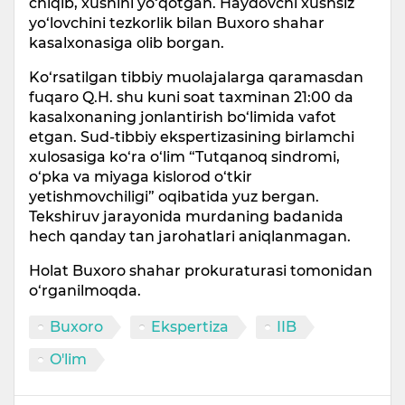
chiqib, xushini yo‘qotgan. Haydovchi xushsiz
yo‘lovchini tezkorlik bilan Buxoro shahar
kasalxonasiga olib borgan.
Ko‘rsatilgan tibbiy muolajalarga qaramasdan
fuqaro Q.H. shu kuni soat taxminan 21:00 da
kasalxonaning jonlantirish bo‘limida vafot
etgan. Sud-tibbiy ekspertizasining birlamchi
xulosasiga ko‘ra o‘lim “Tutqanoq sindromi,
o‘pka va miyaga kislorod o‘tkir
yetishmovchiligi” oqibatida yuz bergan.
Tekshiruv jarayonida murdaning badanida
hech qanday tan jarohatlari aniqlanmagan.
Holat Buxoro shahar prokuraturasi tomonidan
o‘rganilmoqda.
Buxoro
Ekspertiza
IIB
O'lim