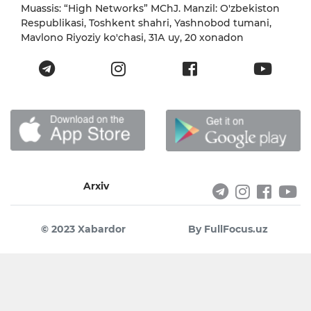
Muassis: “High Networks” MChJ. Manzil: O'zbekiston
Respublikasi, Toshkent shahri, Yashnobod tumani,
Mavlono Riyoziy ko'chasi, 31А uy, 20 xonadon
Arxiv
© 2023 Xabardor
By FullFocus.uz