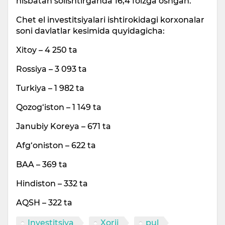
nisbatan solishtirganda 16,4 foizga oshgan.
Chet el investitsiyalari ishtirokidagi korxonalar
soni davlatlar kesimida quyidagicha:
Xitoy – 4 250 ta
Rossiya – 3 093 ta
Turkiya – 1 982 ta
Qozog‘iston – 1 149 ta
Janubiy Koreya – 671 ta
Afg‘oniston – 622 ta
BAA – 369 ta
Hindiston – 332 ta
AQSH – 322 ta
Investitsiya
Xorij
pul