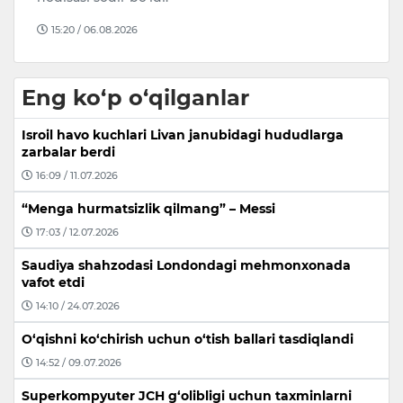
15:20 / 06.08.2026
Eng ko‘p o‘qilganlar
Isroil havo kuchlari Livan janubidagi hududlarga
zarbalar berdi
16:09 / 11.07.2026
“Menga hurmatsizlik qilmang” – Messi
17:03 / 12.07.2026
Saudiya shahzodasi Londondagi mehmonxonada
vafot etdi
14:10 / 24.07.2026
O‘qishni ko‘chirish uchun o‘tish ballari tasdiqlandi
14:52 / 09.07.2026
Superkompyuter JCH g‘olibligi uchun taxminlarni