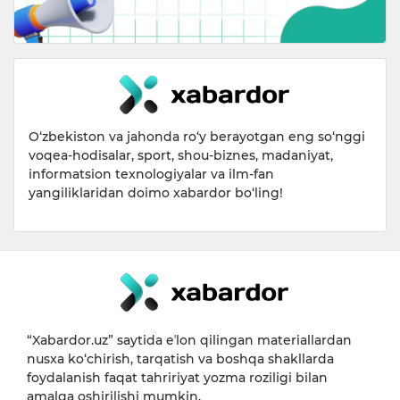
O‘zbekiston va jahonda ro‘y berayotgan eng so‘nggi
voqea-hodisalar, sport, shou-biznes, madaniyat,
informatsion texnologiyalar va ilm-fan
yangiliklaridan doimo xabardor bo‘ling!
“Xabardor.uz” saytida eʼlon qilingan materiallardan
nusxa ko‘chirish, tarqatish va boshqa shakllarda
foydalanish faqat tahririyat yozma roziligi bilan
amalga oshirilishi mumkin.