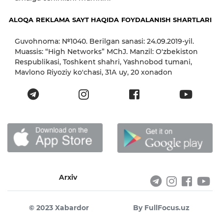
ALOQA
REKLAMA
SAYT HAQIDA
FOYDALANISH SHARTLARI
Guvohnoma: №1040. Berilgan sanasi: 24.09.2019-yil.
Muassis: “High Networks” MChJ. Manzil: O'zbekiston
Respublikasi, Toshkent shahri, Yashnobod tumani,
Mavlono Riyoziy ko'chasi, 31А uy, 20 xonadon
Arxiv
© 2023 Xabardor
By FullFocus.uz