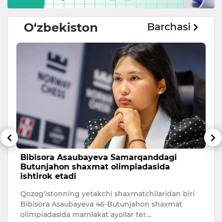
O‘zbekiston
Barchasi
Bibisora Asaubayeva Samarqanddagi
O
Butunjahon shaxmat olimpiadasida
r
ishtirok etadi
O‘
Qozog‘istonning yetakchi shaxmatchilaridan biri
ri
Bibisora Asaubayeva 46-Butunjahon shaxmat
mi
olimpiadasida mamlakat ayollar ter…