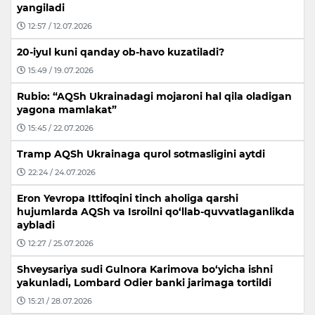
yangiladi
12:57 / 12.07.2026
20-iyul kuni qanday ob-havo kuzatiladi?
15:49 / 19.07.2026
Rubio: “AQSh Ukrainadagi mojaroni hal qila oladigan
yagona mamlakat”
15:45 / 22.07.2026
Tramp AQSh Ukrainaga qurol sotmasligini aytdi
22:24 / 24.07.2026
Eron Yevropa Ittifoqini tinch aholiga qarshi
hujumlarda AQSh va Isroilni qo‘llab-quvvatlaganlikda
aybladi
12:27 / 25.07.2026
Shveysariya sudi Gulnora Karimova bo‘yicha ishni
yakunladi, Lombard Odier banki jarimaga tortildi
15:21 / 28.07.2026