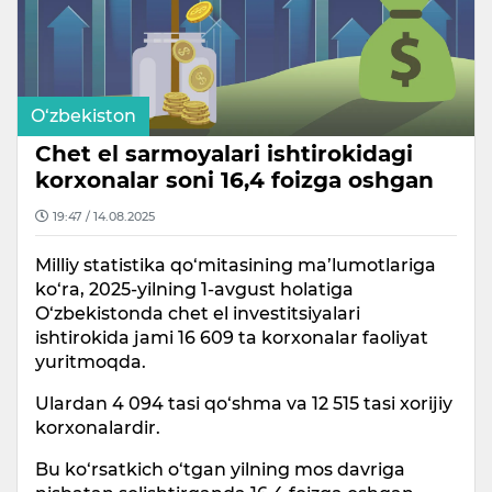
O‘zbekiston
Chet el sarmoyalari ishtirokidagi
korxonalar soni 16,4 foizga oshgan
19:47 / 14.08.2025
Milliy statistika qo‘mitasining ma’lumotlariga
ko‘ra, 2025-yilning 1-avgust holatiga
O‘zbekistonda chet el investitsiyalari
ishtirokida jami 16 609 ta korxonalar faoliyat
yuritmoqda.
Ulardan 4 094 tasi qo‘shma va 12 515 tasi xorijiy
korxonalardir.
Bu ko‘rsatkich o‘tgan yilning mos davriga