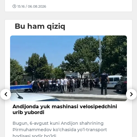
15:16 / 06.08.2026
Bu ham qiziq
Andijonda yuk mashinasi velosipedchini
T
urib yubordi
h
Bugun, 6-avgust kuni Andijon shahrining
O
Pirmuhammedov ko‘chasida yo‘l-transport
bo
hodisasi sodir bo‘ldi.
ya