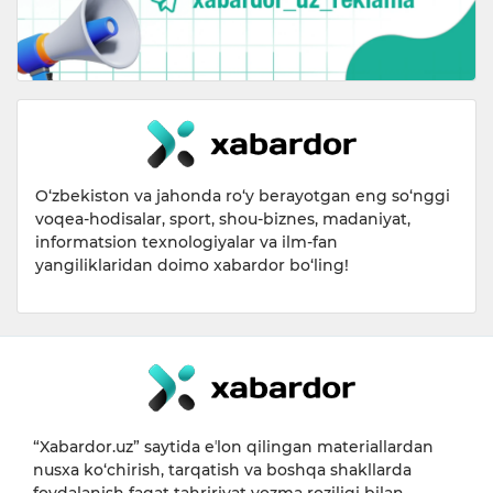
O‘zbekiston va jahonda ro‘y berayotgan eng so‘nggi
voqea-hodisalar, sport, shou-biznes, madaniyat,
informatsion texnologiyalar va ilm-fan
yangiliklaridan doimo xabardor bo‘ling!
“Xabardor.uz” saytida eʼlon qilingan materiallardan
nusxa ko‘chirish, tarqatish va boshqa shakllarda
foydalanish faqat tahririyat yozma roziligi bilan