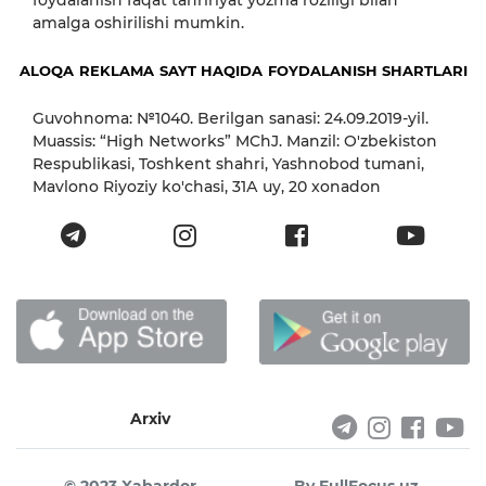
amalga oshirilishi mumkin.
ALOQA
REKLAMA
SAYT HAQIDA
FOYDALANISH SHARTLARI
Guvohnoma: №1040. Berilgan sanasi: 24.09.2019-yil.
Muassis: “High Networks” MChJ. Manzil: O'zbekiston
Respublikasi, Toshkent shahri, Yashnobod tumani,
Mavlono Riyoziy ko'chasi, 31А uy, 20 xonadon
Arxiv
© 2023 Xabardor
By FullFocus.uz