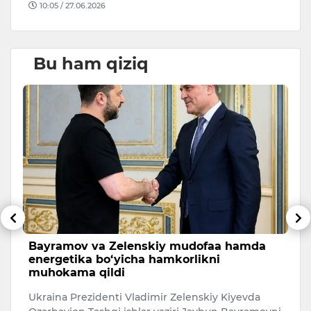
10:05 / 27.06.2026
Bu ham qiziq
Bayramov va Zelenskiy mudofaa hamda
B
energetika bo‘yicha hamkorlikni
k
muhokama qildi
si
7
Ukraina Prezidenti Vladimir Zelenskiy Kiyevda
da