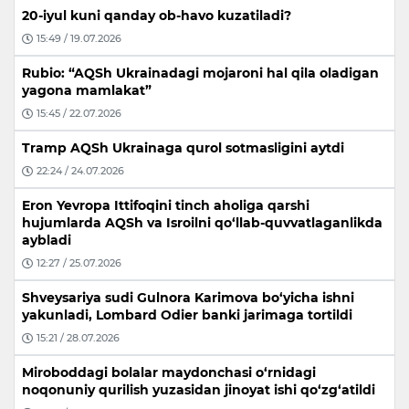
20-iyul kuni qanday ob-havo kuzatiladi?
15:49 / 19.07.2026
Rubio: “AQSh Ukrainadagi mojaroni hal qila oladigan
yagona mamlakat”
15:45 / 22.07.2026
Tramp AQSh Ukrainaga qurol sotmasligini aytdi
22:24 / 24.07.2026
Eron Yevropa Ittifoqini tinch aholiga qarshi
hujumlarda AQSh va Isroilni qo‘llab-quvvatlaganlikda
aybladi
12:27 / 25.07.2026
Shveysariya sudi Gulnora Karimova bo‘yicha ishni
yakunladi, Lombard Odier banki jarimaga tortildi
15:21 / 28.07.2026
Miroboddagi bolalar maydonchasi o‘rnidagi
noqonuniy qurilish yuzasidan jinoyat ishi qo‘zg‘atildi