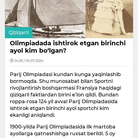
Qiziqarli
Olimpiadada ishtirok etgan birinchi
ayol kim bo‘lgan?
14:35 / 10.07.2024
Parij Olimpiadasi kundan kunga yaqinlashib
bormoqda. Shu munosabat bilan Sportni
rivojlantirish boshqarmasi Fransiya haqidagi
qiziqarli faktlardan birini e’lon qildi. Bundan
roppa-rosa 124 yil avval Parij Olimpiadasida
ishtirok etgan birinchi ayol sportchi kim
ekanligi aniqlandi.
1900-yilda Parij Olimpiadasida ilk martoba
ayollarga qatnashishga ruxsat berildi. 5 oy