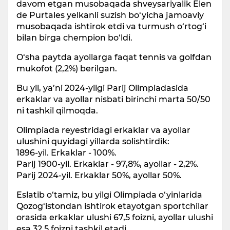
davom etgan musobaqada shveysariyalik Elen
de Purtales yelkanli suzish bo‘yicha jamoaviy
musobaqada ishtirok etdi va turmush o‘rtog‘i
bilan birga chempion bo‘ldi.
O‘sha paytda ayollarga faqat tennis va golfdan
mukofot (2,2%) berilgan.
Bu yil, ya’ni 2024-yilgi Parij Olimpiadasida
erkaklar va ayollar nisbati birinchi marta 50/50
ni tashkil qilmoqda.
Olimpiada reyestridagi erkaklar va ayollar
ulushini quyidagi yillarda solishtirdik:
1896-yil. Erkaklar - 100%.
Parij 1900-yil. Erkaklar - 97,8%, ayollar - 2,2%.
Parij 2024-yil. Erkaklar 50%, ayollar 50%.
Eslatib o‘tamiz, bu yilgi Olimpiada o‘yinlarida
Qozog‘istondan ishtirok etayotgan sportchilar
orasida erkaklar ulushi 67,5 foizni, ayollar ulushi
esa 32,5 foizni tashkil etadi.