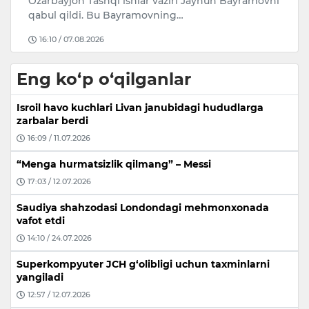
Ozarbayjon Tashqi ishlar vaziri Jayhun Bayramovni
qabul qildi. Bu Bayramovning…
16:10 / 07.08.2026
Eng ko‘p o‘qilganlar
Isroil havo kuchlari Livan janubidagi hududlarga
zarbalar berdi
16:09 / 11.07.2026
“Menga hurmatsizlik qilmang” – Messi
17:03 / 12.07.2026
Saudiya shahzodasi Londondagi mehmonxonada
vafot etdi
14:10 / 24.07.2026
Superkompyuter JCH g‘olibligi uchun taxminlarni
yangiladi
12:57 / 12.07.2026