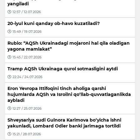
yangiladi
12:57 / 12.07.2026
20-iyul kuni qanday ob-havo kuzatiladi?
15:49 / 19.07.2026
Rubio: “AQSh Ukrainadagi mojaroni hal qila oladigan
yagona mamlakat”
15:45 / 22.07.2026
Tramp AQSh Ukrainaga qurol sotmasligini aytdi
22:24 / 24.07.2026
Eron Yevropa Ittifoqini tinch aholiga qarshi
hujumlarda AQSh va Isroilni qo‘llab-quvvatlaganlikda
aybladi
12:27 / 25.07.2026
Shveysariya sudi Gulnora Karimova bo‘yicha ishni
yakunladi, Lombard Odier banki jarimaga tortildi
15:21 / 28.07.2026