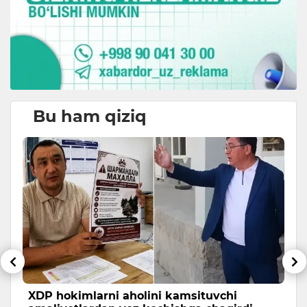
Bu ham qiziq
XDP hokimlarni aholini kamsituvchi
T