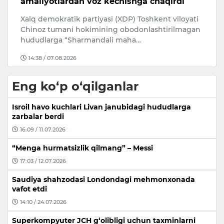
amaliyotlardan voz kechishga chaqirdi
m
Xalq demokratik partiyasi (XDP) Toshkent viloyati
A
Chinoz tumani hokimining obodonlashtirilmagan
s
hududlarga “Sharmandali maha…
no
14:38 / 07.08.2026
Eng ko‘p o‘qilganlar
Isroil havo kuchlari Livan janubidagi hududlarga
zarbalar berdi
16:09 / 11.07.2026
“Menga hurmatsizlik qilmang” – Messi
17:03 / 12.07.2026
Saudiya shahzodasi Londondagi mehmonxonada
vafot etdi
14:10 / 24.07.2026
Superkompyuter JCH g‘olibligi uchun taxminlarni