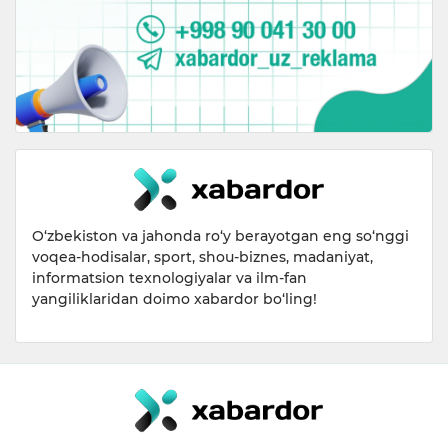
O‘zbekiston va jahonda ro‘y berayotgan eng so‘nggi
voqea-hodisalar, sport, shou-biznes, madaniyat,
informatsion texnologiyalar va ilm-fan
yangiliklaridan doimo xabardor bo‘ling!