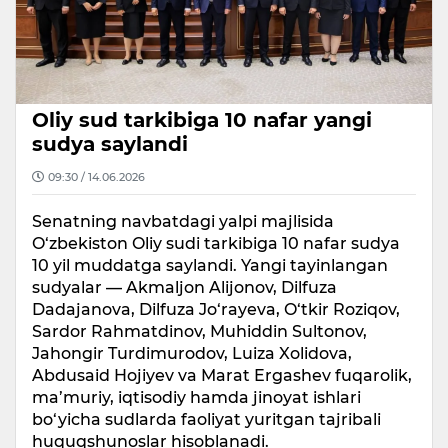
Oliy sud tarkibiga 10 nafar yangi
sudya saylandi
09:30 / 14.06.2026
Senatning navbatdagi yalpi majlisida
O‘zbekiston Oliy sudi tarkibiga 10 nafar sudya
10 yil muddatga saylandi. Yangi tayinlangan
sudyalar — Akmaljon Alijonov, Dilfuza
Dadajanova, Dilfuza Jo‘rayeva, O‘tkir Roziqov,
Sardor Rahmatdinov, Muhiddin Sultonov,
Jahongir Turdimurodov, Luiza Xolidova,
Abdusaid Hojiyev va Marat Ergashev fuqarolik,
ma’muriy, iqtisodiy hamda jinoyat ishlari
bo‘yicha sudlarda faoliyat yuritgan tajribali
huquqshunoslar hisoblanadi.