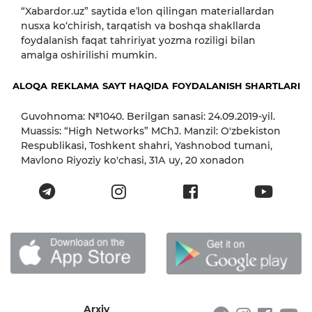
“Xabardor.uz” saytida eʼlon qilingan materiallardan
nusxa ko‘chirish, tarqatish va boshqa shakllarda
foydalanish faqat tahririyat yozma roziligi bilan
amalga oshirilishi mumkin.
ALOQA
REKLAMA
SAYT HAQIDA
FOYDALANISH SHARTLARI
Guvohnoma: №1040. Berilgan sanasi: 24.09.2019-yil.
Muassis: “High Networks” MChJ. Manzil: O'zbekiston
Respublikasi, Toshkent shahri, Yashnobod tumani,
Mavlono Riyoziy ko'chasi, 31А uy, 20 xonadon
Arxiv