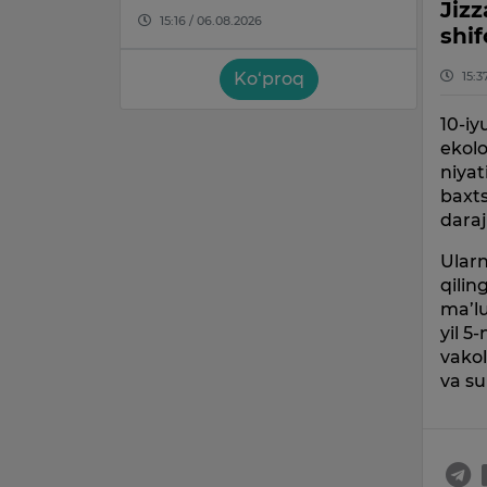
Jizz
15:16 / 06.08.2026
shif
15:3
Ko‘proq
10-iy
ekolo
niyat
baxts
daraj
Ularn
qilin
ma’lu
yil 5
vakol
va su