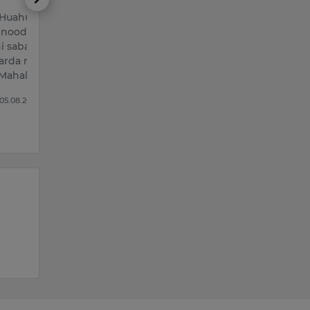
Huahua laqabli it
 noodatiy tashqi
hi sabab ijtimoiy
arda mashhurlikka
 Mahalliy OAVl…
 05.08.2026