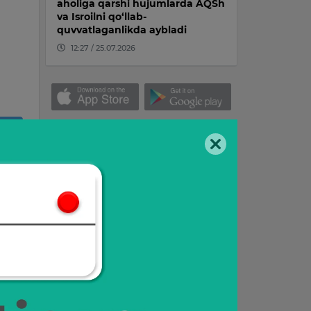
aholiga qarshi hujumlarda AQSh
va Isroilni qo‘llab-
quvvatlaganlikda aybladi
12:27 / 25.07.2026