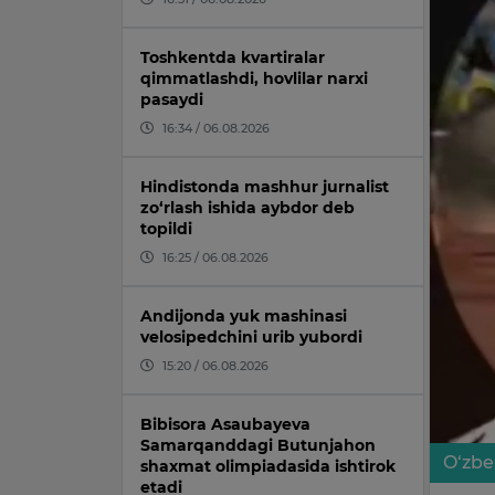
Toshkentda kvartiralar
qimmatlashdi, hovlilar narxi
pasaydi
16:34 / 06.08.2026
Hindistonda mashhur jurnalist
zo‘rlash ishida aybdor deb
topildi
16:25 / 06.08.2026
Andijonda yuk mashinasi
velosipedchini urib yubordi
15:20 / 06.08.2026
Bibisora Asaubayeva
Samarqanddagi Butunjahon
O‘zbe
shaxmat olimpiadasida ishtirok
etadi