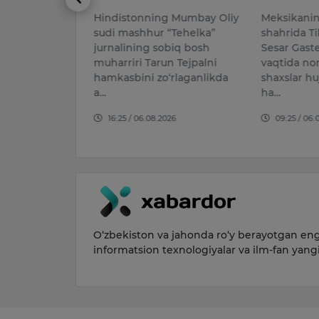
 oyida Firefly
Hindistonning Mumbay Oliy
Meksikani
mpaniyasining
sudi mashhur “Tehelka”
shahrida Ti
i uchirgan
jurnalining sobiq bosh
Sesar Gaste
 9
muharriri Tarun Tejpalni
vaqtida no
kkinchi
hamkasbini zo‘rlaganlikda
shaxslar h
a…
ha…
026
16:25 / 06.08.2026
09:25 / 06.
O‘zbekiston va jahonda ro‘y berayotgan eng 
informatsion texnologiyalar va ilm-fan yang