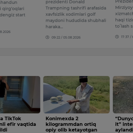
Prezide
prezidenti Donald
 Shandun
Mirziyoy
Trampning tashrifi arafasida
i qirg‘oqlari
xizmatch
xavfsizlik xodimlari golf
dengiz start
haqi ti
maydoni hududida shubhali
toʻlash 
haraka…
08.2026
17:37 /
09:22 / 05.08.2026
a TikTok
Konimexda 2
“Dunyo
nli efir vaqtida
kilogrammdan ortiq
it” int
ildi
opiy olib ketayotgan
ayland