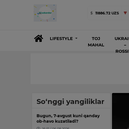
$
11886.72 UZS
LIFESTYLE
TOJ
UKRA
MAHAL
–
ROSS
So‘nggi yangiliklar
Bugun, 7-avgust kuni qanday
ob-havo kuzatiladi?
16:51 / 06.08.2026