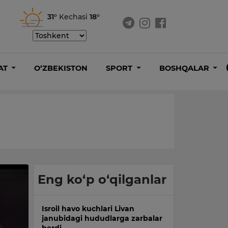
31°
Kechasi
18°
AT
O‘ZBEKISTON
SPORT
BOSHQALAR
Eng ko‘p o‘qilganlar
Isroil havo kuchlari Livan
janubidagi hududlarga zarbalar