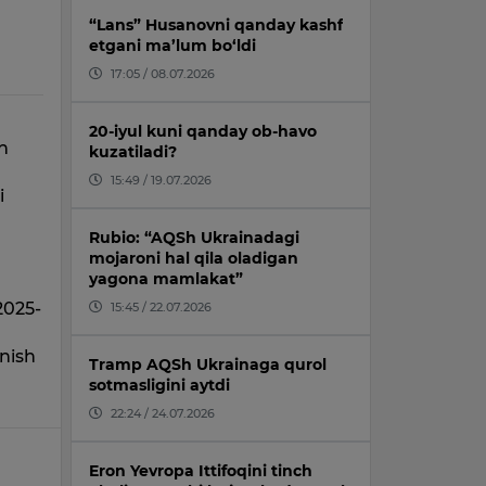
“Lans” Husanovni qanday kashf
etgani ma’lum bo‘ldi
17:05 / 08.07.2026
20-iyul kuni qanday ob-havo
on
kuzatiladi?
15:49 / 19.07.2026
i
Rubio: “AQSh Ukrainadagi
mojaroni hal qila oladigan
yagona mamlakat”
2025-
15:45 / 22.07.2026
anish
Tramp AQSh Ukrainaga qurol
sotmasligini aytdi
22:24 / 24.07.2026
Eron Yevropa Ittifoqini tinch