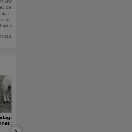
nt Shavkat
ev davlat fuqarolik
ilarining oylik ish
zimi va mehnatga haq
shartlarini mu…
 04.08.2026
dagi eng xunuk
ernet yulduziga
i