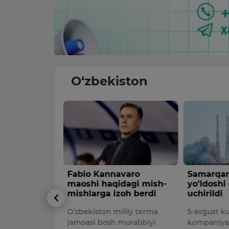
O‘zbekiston
2
Fabio Kannavaro
Samarqan
an ortiq
maoshi haqidagi mish-
yo'ldoshi
etayotgan
mishlarga izoh berdi
uchirildi
landi
O‘zbekiston milliy terma
5-avgust k
ik xizmati va
jamoasi bosh murabbiyi
kompaniya