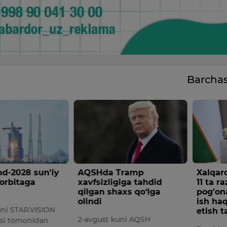
Barcha
d-2028 sun'iy
AQSHda Tramp
Xalqaro
 orbitaga
xavfsizligiga tahdid
11 ta r
qilgan shaxs qo‘lga
pog'on
olindi
ish haq
uni STAR.VISION
etish ta
2-avgust kuni AQSH
si tomonidan