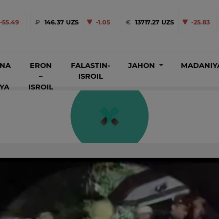
-55.49
₽
146.37 UZS
-1.05
€
13717.27 UZS
-25.83
INA
ERON
FALASTIN-
JAHON
MADANIY
–
ISROIL
IYA
ISROIL