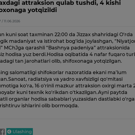
axdagi attraksion qulab tushdi, 4 kishi
oxonaga yotqizildi
7 / 11.06.2026
un kuni soat taxminan 22:00 da Jizzax shahridagi O‘rda
gik madaniyat va istirohat bog‘ida joylashgan, “Niyatj
i” MChJga qarashli “Bashnya padeniya” attraksionida
iz hodisa yuz berdi.Hodisa oqibatida 4 nafar fuqaro turl
adagi tan jarohatlari olib, shifoxonaga yotqizilgan.
ing salomatligi shifokorlar nazoratida ekani ma’lum
gan.Sanoat, radiatsiya va yadro xavfsizligi qo‘mitasi
motiga ko‘ra, 16 o‘rinli mazkur attraksion oxirgi marta 
-noyabr kuni texnik ko‘rikdan o‘tkazilgan.Ayni paytda
atli organlar hodisa sabablari yuzasidan dastlabki o‘rg
rishtiruv ishlarini olib bormoqda.
Ulashing