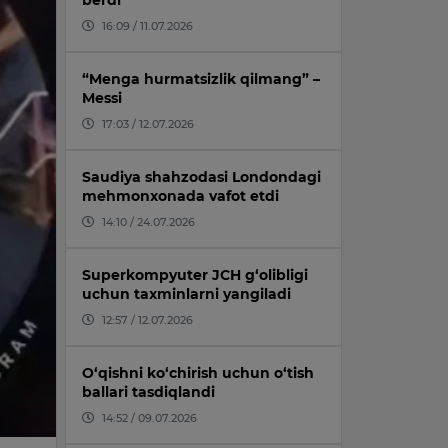
berdi
16:09 / 11.07.2026
“Menga hurmatsizlik qilmang” –
Messi
17:03 / 12.07.2026
Saudiya shahzodasi Londondagi
mehmonxonada vafot etdi
14:10 / 24.07.2026
Superkompyuter JCH g‘olibligi
uchun taxminlarni yangiladi
12:57 / 12.07.2026
O‘qishni ko‘chirish uchun o‘tish
ballari tasdiqlandi
14:52 / 09.07.2026