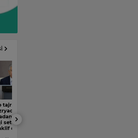
si
 tajriba asosida
azryad va 6 ta
adan iborat yangi
i setkasini joriy
klif qilindi