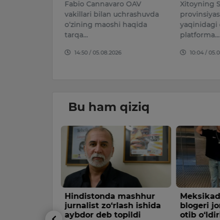
lari xodimlari
Fabio Cannavaro OAV
Xitoyning
Navoiy
vakillari bilan uchrashuvda
provinsiyas
kazilgan tezkor
o‘zining maoshi haqida
yaqinidagi 
da y…
tarqa…
platforma…
026
14:50 / 05.08.2026
10:04 / 05.
Bu ham qiziq
asi bo‘lagi
Hindistonda mashhur
Meksikad
urilishi
jurnalist zo‘rlash ishida
blogeri jo
aybdor deb topildi
otib o‘ldir