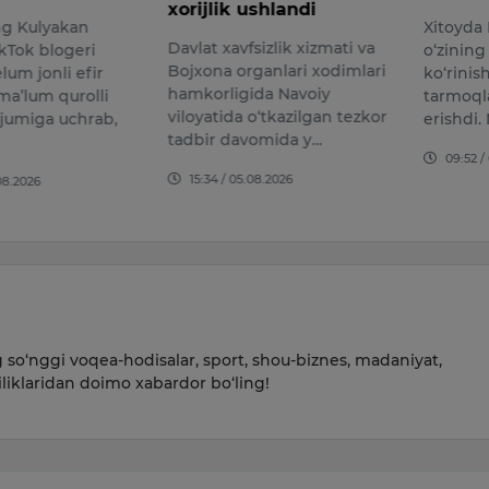
xorijlik ushlandi
ng Kulyakan
Xitoyda 
Davlat xavfsizlik xizmati va
kTok blogeri
o‘zining
Bojxona organlari xodimlari
lum jonli efir
ko‘rinis
hamkorligida Navoiy
ma’lum qurolli
tarmoql
viloyatida o‘tkazilgan tezkor
ujumiga uchrab,
erishdi.
tadbir davomida y…
09:52 /
15:34 / 05.08.2026
08.2026
so‘nggi voqea-hodisalar, sport, shou-biznes, madaniyat,
iliklaridan doimo xabardor bo‘ling!