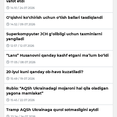
vafot etdi
14:10 / 24.07.2026
O‘qishni ko‘chirish uchun o‘tish ballari tasdiqlandi
14:52 / 09.07.2026
Superkompyuter JCH g‘olibligi uchun taxminlarni
yangiladi
12:57 / 12.07.2026
“Lans” Husanovni qanday kashf etgani ma’lum bo‘ldi
17:05 / 08.07.2026
20-iyul kuni qanday ob-havo kuzatiladi?
15:49 / 19.07.2026
Rubio: “AQSh Ukrainadagi mojaroni hal qila oladigan
yagona mamlakat”
15:45 / 22.07.2026
Tramp AQSh Ukrainaga qurol sotmasligini aytdi
22:24 / 24.07.2026