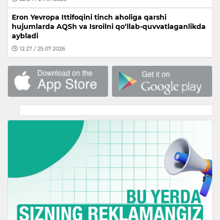
Eron Yevropa Ittifoqini tinch aholiga qarshi
hujumlarda AQSh va Isroilni qo‘llab-quvvatlaganlikda
aybladi
12:27 / 25.07.2026