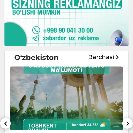
O‘zbekiston
Barchasi