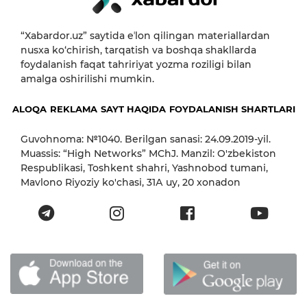
“Xabardor.uz” saytida eʼlon qilingan materiallardan
nusxa ko‘chirish, tarqatish va boshqa shakllarda
foydalanish faqat tahririyat yozma roziligi bilan
amalga oshirilishi mumkin.
ALOQA
REKLAMA
SAYT HAQIDA
FOYDALANISH SHARTLARI
Guvohnoma: №1040. Berilgan sanasi: 24.09.2019-yil.
Muassis: “High Networks” MChJ. Manzil: O'zbekiston
Respublikasi, Toshkent shahri, Yashnobod tumani,
Mavlono Riyoziy ko'chasi, 31А uy, 20 xonadon