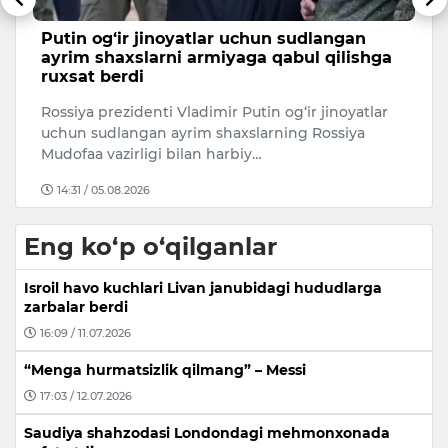
ta
Putin og‘ir jinoyatlar uchun sudlangan
S
ni
ayrim shaxslarni armiyaga qabul qilishga
u
ruxsat berdi
5
Rossiya prezidenti Vladimir Putin og‘ir jinoyatlar
t
uchun sudlangan ayrim shaxslarning Rossiya
qi
Mudofaa vazirligi bilan harbiy…
14:31 / 05.08.2026
Eng ko‘p o‘qilganlar
Isroil havo kuchlari Livan janubidagi hududlarga
zarbalar berdi
16:09 / 11.07.2026
“Menga hurmatsizlik qilmang” – Messi
17:03 / 12.07.2026
Saudiya shahzodasi Londondagi mehmonxonada