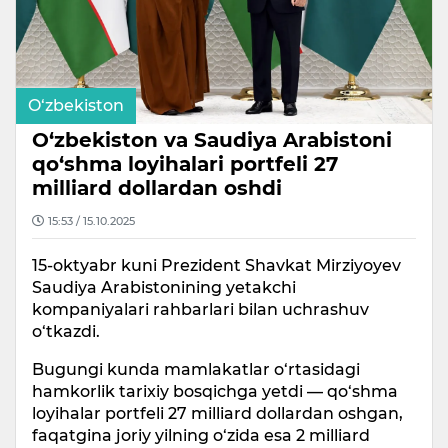
O‘zbekiston
O‘zbekiston va Saudiya Arabistoni
qo‘shma loyihalari portfeli 27
milliard dollardan oshdi
15:53 / 15.10.2025
15-oktyabr kuni Prezident Shavkat Mirziyoyev
Saudiya Arabistonining yetakchi
kompaniyalari rahbarlari bilan uchrashuv
o‘tkazdi.
Bugungi kunda mamlakatlar o‘rtasidagi
hamkorlik tarixiy bosqichga yetdi — qo‘shma
loyihalar portfeli 27 milliard dollardan oshgan,
faqatgina joriy yilning o‘zida esa 2 milliard