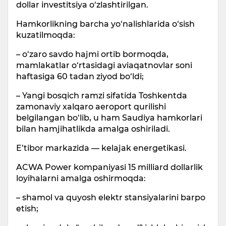
dollar investitsiya o‘zlashtirilgan.
Hamkorlikning barcha yo‘nalishlarida o‘sish
kuzatilmoqda:
– o‘zaro savdo hajmi ortib bormoqda,
mamlakatlar o‘rtasidagi aviaqatnovlar soni
haftasiga 60 tadan ziyod bo‘ldi;
– Yangi bosqich ramzi sifatida Toshkentda
zamonaviy xalqaro aeroport qurilishi
belgilangan bo‘lib, u ham Saudiya hamkorlari
bilan hamjihatlikda amalga oshiriladi.
E’tibor markazida — kelajak energetikasi.
ACWA Power kompaniyasi 15 milliard dollarlik
loyihalarni amalga oshirmoqda:
– shamol va quyosh elektr stansiyalarini barpo
etish;