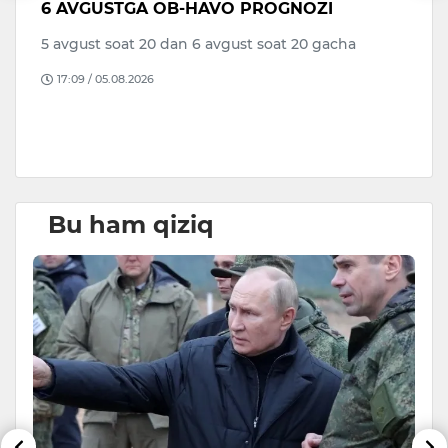
6 AVGUSTGA OB-HAVO PROGNOZI
V
di
a
5 avgust soat 20 dan 6 avgust soat 20 gacha
to
17:09 / 05.08.2026
B
D
Bu ham qiziq