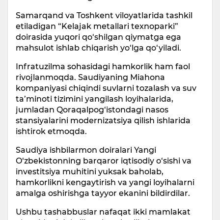
Samarqand va Toshkent viloyatlarida tashkil
etiladigan “Kelajak metallari texnoparki”
doirasida yuqori qo‘shilgan qiymatga ega
mahsulot ishlab chiqarish yo‘lga qo‘yiladi.
Infratuzilma sohasidagi hamkorlik ham faol
rivojlanmoqda. Saudiyaning Miahona
kompaniyasi chiqindi suvlarni tozalash va suv
ta’minoti tizimini yangilash loyihalarida,
jumladan Qoraqalpog‘istondagi nasos
stansiyalarini modernizatsiya qilish ishlarida
ishtirok etmoqda.
Saudiya ishbilarmon doiralari Yangi
O‘zbekistonning barqaror iqtisodiy o‘sishi va
investitsiya muhitini yuksak baholab,
hamkorlikni kengaytirish va yangi loyihalarni
amalga oshirishga tayyor ekanini bildirdilar.
Ushbu tashabbuslar nafaqat ikki mamlakat