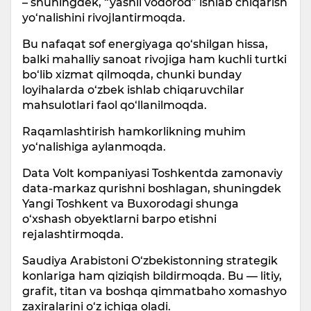
– shuningdek, “yashil vodorod” ishlab chiqarish
yo‘nalishini rivojlantirmoqda.
Bu nafaqat sof energiyaga qo‘shilgan hissa,
balki mahalliy sanoat rivojiga ham kuchli turtki
bo‘lib xizmat qilmoqda, chunki bunday
loyihalarda o‘zbek ishlab chiqaruvchilar
mahsulotlari faol qo‘llanilmoqda.
Raqamlashtirish hamkorlikning muhim
yo‘nalishiga aylanmoqda.
Data Volt kompaniyasi Toshkentda zamonaviy
data-markaz qurishni boshlagan, shuningdek
Yangi Toshkent va Buxorodagi shunga
o‘xshash obyektlarni barpo etishni
rejalashtirmoqda.
Saudiya Arabistoni O‘zbekistonning strategik
konlariga ham qiziqish bildirmoqda. Bu — litiy,
grafit, titan va boshqa qimmatbaho xomashyo
zaxiralarini o‘z ichiga oladi.