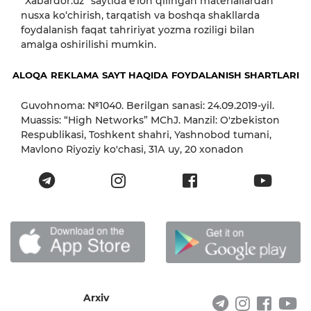
“Xabardor.uz” saytida eʼlon qilingan materiallardan
nusxa ko‘chirish, tarqatish va boshqa shakllarda
foydalanish faqat tahririyat yozma roziligi bilan
amalga oshirilishi mumkin.
ALOQA
REKLAMA
SAYT HAQIDA
FOYDALANISH SHARTLARI
Guvohnoma: №1040. Berilgan sanasi: 24.09.2019-yil.
Muassis: “High Networks” MChJ. Manzil: O'zbekiston
Respublikasi, Toshkent shahri, Yashnobod tumani,
Mavlono Riyoziy ko'chasi, 31А uy, 20 xonadon
Arxiv