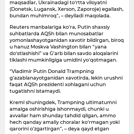
maqsadlar, Ukrainadagi to‘rtta viloyatni
(Donetsk, Lugansk, Xerson, Zaporoje) egallash,
bundan muhimroq”, – deyiladi maqolada.
Reuters manbalariga ko‘ra, Putin shaxsiy
suhbatlarda AQSh bilan munosabatlar
yomonlashayotganidan xavotir bildirgan, biroq
u hanuz Moskva Vashington bilan “yana
do‘stlashishi” va G‘arb bilan savdo aloqalarini
tiklashi mumkinligiga umidini yo‘qotmagan.
“Vladimir Putin Donald Trampning
g‘azablanayotganidan xavotirda, lekin urushni
faqat AQSh prezidenti xohlagani uchun
tugatishni istamaydi.
Kreml shuningdek, Trampning ultimatumni
amalga oshirishiga ishonmaydi, chunki u
avvallar ham shunday tahdid qilgan, ammo
hech qanday amaliy choralar ko‘rmagan yoki
qarorini o‘zgartirgan”, – deya qayd etgan