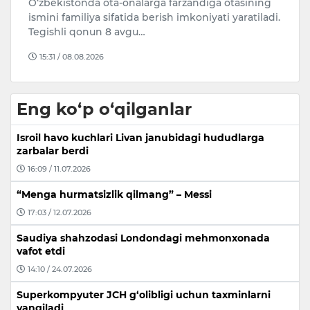
ti
O‘zbekistonda ota-onalarga farzandiga otasining
O
ismini familiya sifatida berish imkoniyati yaratiladi.
bo
Tegishli qonun 8 avgu…
ya
15:31 / 08.08.2026
Eng ko‘p o‘qilganlar
Isroil havo kuchlari Livan janubidagi hududlarga
zarbalar berdi
16:09 / 11.07.2026
“Menga hurmatsizlik qilmang” – Messi
17:03 / 12.07.2026
Saudiya shahzodasi Londondagi mehmonxonada
vafot etdi
14:10 / 24.07.2026
Superkompyuter JCH g‘olibligi uchun taxminlarni
yangiladi