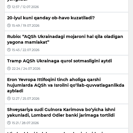
12:57 / 12.07.2026
20-iyul kuni qanday ob-havo kuzatiladi?
15:49 / 19.07.2026
Rubio: “AQSh Ukrainadagi mojaroni hal qila oladigan
yagona mamlakat”
15:45 / 22.07.2026
Tramp AQSh Ukrainaga qurol sotmasligini aytdi
22:24 / 24.07.2026
Eron Yevropa Ittifoqini tinch aholiga qarshi
hujumlarda AQSh va Isroilni qo‘llab-quvvatlaganlikda
aybladi
12:27 / 25.07.2026
Shveysariya sudi Gulnora Karimova bo‘yicha ishni
yakunladi, Lombard Odier banki jarimaga tortildi
15:21 / 28.07.2026