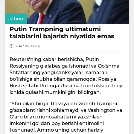
Jahon
Putin Trampning ultimatumi
talablarini bajarish niyatida emas
17:41 / 05.08.2025
Reuters’ning xabar berishicha, Putin
Rossiyaning g‘alabasiga ishonadi va Qo‘shma
Shtatlarning yangi sanksiyalari samarali
bo‘lishiga shubha bilan qaramoqda. Rossiya
Bosh shtabi Putinga Ukraina fronti ikki-uch oy
ichida qulashi mumkinligini bildirgan.
“Shu bilan birga, Rossiya prezidenti Trampni
g‘azablantirishni xohlamaydi va Vashington va
G‘arb bilan munosabatlarni yaxshilash
imkonini qo‘ldan boy berishi ehtimolini
tushunadi. Ammo uning uchun harbiy