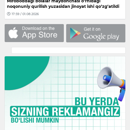
Miroboddagi bolalar maydonchasi o‘rnidagi
noqonuniy qurilish yuzasidan jinoyat ishi qo‘zg‘atildi
17:59 / 01.08.2026