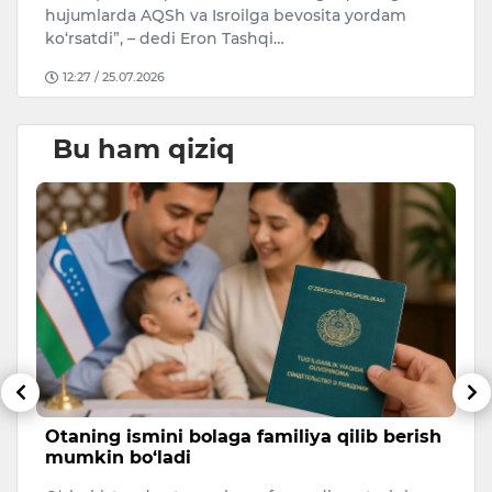
hujumlarda AQSh va Isroilga bevosita yordam
ko‘rsatdi”, – dedi Eron Tashqi…
12:27 / 25.07.2026
Bu ham qiziq
Otaning ismini bolaga familiya qilib berish
T
mumkin bo‘ladi
h