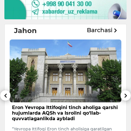
Jahon
Barchasi
Eron Yevropa Ittifoqini tinch aholiga qarshi
T
hujumlarda AQSh va Isroilni qo‘llab-
a
quvvatlaganlikda aybladi
A
“Yevropa Ittifoqi Eron tinch aholisiga qaratilgan
Uk