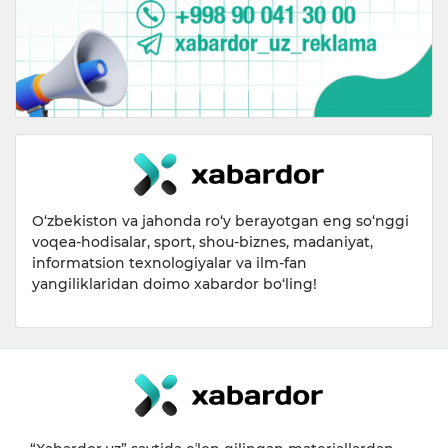
O‘zbekiston va jahonda ro‘y berayotgan eng so‘nggi
voqea-hodisalar, sport, shou-biznes, madaniyat,
informatsion texnologiyalar va ilm-fan
yangiliklaridan doimo xabardor bo‘ling!