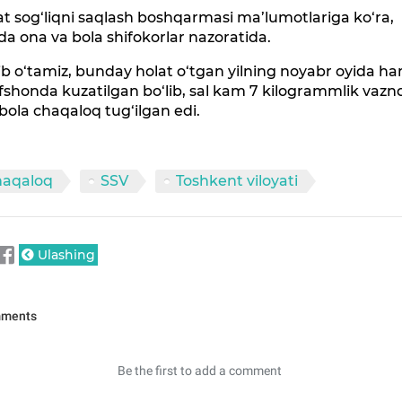
at sog‘liqni saqlash boshqarmasi ma’lumotlariga ko‘ra,
da ona va bola shifokorlar nazoratida.
ib o‘tamiz, bunday holat o‘tgan yilning noyabr oyida h
shonda kuzatilgan bo‘lib, sal kam 7 kilogrammlik vazn
l bola chaqaloq tug‘ilgan edi.
haqaloq
SSV
Toshkent viloyati
Ulashing