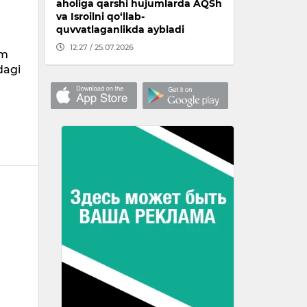
aholiga qarshi hujumlarda AQSh
va Isroilni qo‘llab-
quvvatlaganlikda aybladi
12:27 / 25.07.2026
am
dagi