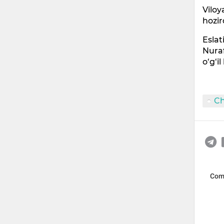
Viloy
hozir
Eslat
Nuraf
o‘g‘i
C