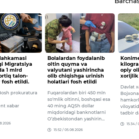
Barcha
 Mahkamasi
Bolalardan foydalanib
Konime
i Migratsiya
oltin quyma va
kilogr
da 1 mlrd
valyutani yashirincha
opiy o
rtiq talon-
olib chiqishga urinish
xorijli
 fosh etildi.
holatlari fosh etildi
Davlat x
osh prokuratura
Fuqarolardan biri 450 mln
Bojxona 
so‘mlik oltinni, boshqasi esa
hamkorl
nt xabar
40 ming AQSh dollar
viloyati
miqdoridagi banknotlarni
tadbir 
O‘zbekistondan yashirin…
08.2026
15:34 /
15:52 / 05.08.2026