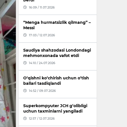
berdi
16:09 / 11.07.2026
“Menga hurmatsizlik qilmang” –
Messi
17:03 / 12.07.2026
Saudiya shahzodasi Londondagi
mehmonxonada vafot etdi
14:10 / 24.07.2026
O‘qishni ko‘chirish uchun o‘tish
ballari tasdiqlandi
14:52 / 09.07.2026
Superkompyuter JCH g‘olibligi
uchun taxminlarni yangiladi
12:57 / 12.07.2026