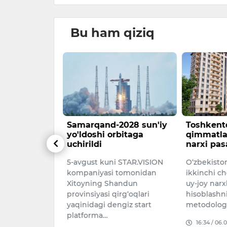
Bu ham qiziq
amp
Samarqand-2028 sun'iy
Toshkentd
a tahdid
yo'ldoshi orbitaga
qimmatlas
s qo‘lga
uchirildi
narxi pas
5-avgust kuni STAR.VISION
O‘zbekisto
i AQSH
kompaniyasi tomonidan
ikkinchi c
nald
Xitoyning Shandun
uy-joy narx
rifi arafasida
provinsiyasi qirg‘oqlari
hisoblashn
mlari golf
yaqinidagi dengiz start
metodologiy
dida shubhali
platforma…
16:34 / 06.