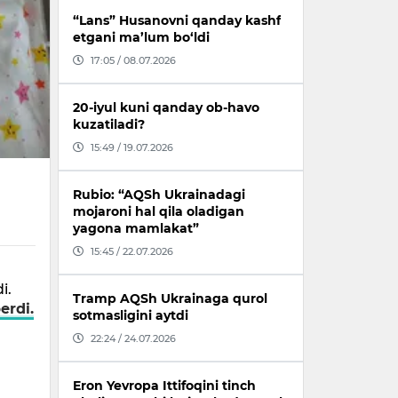
“Lans” Husanovni qanday kashf
etgani ma’lum bo‘ldi
17:05 / 08.07.2026
20-iyul kuni qanday ob-havo
kuzatiladi?
15:49 / 19.07.2026
Rubio: “AQSh Ukrainadagi
mojaroni hal qila oladigan
yagona mamlakat”
15:45 / 22.07.2026
i.
Tramp AQSh Ukrainaga qurol
erdi.
sotmasligini aytdi
22:24 / 24.07.2026
Eron Yevropa Ittifoqini tinch