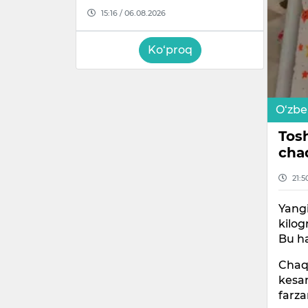
15:16 / 06.08.2026
Ko‘proq
O‘zbe
Tosh
chaq
21:5
Yangi
kilo
Bu ha
Chaq
kesar
farza