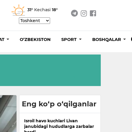
31°
Kechasi
18°
AT
O‘ZBEKISTON
SPORT
BOSHQALAR
Eng ko‘p o‘qilganlar
Isroil havo kuchlari Livan
janubidagi hududlarga zarbalar