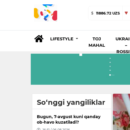
$
11886.72 UZS
LIFESTYLE
TOJ
UKRA
MAHAL
–
ROSS
So‘nggi yangiliklar
Bugun, 7-avgust kuni qanday
ob-havo kuzatiladi?
16:51 / 06.08.2026