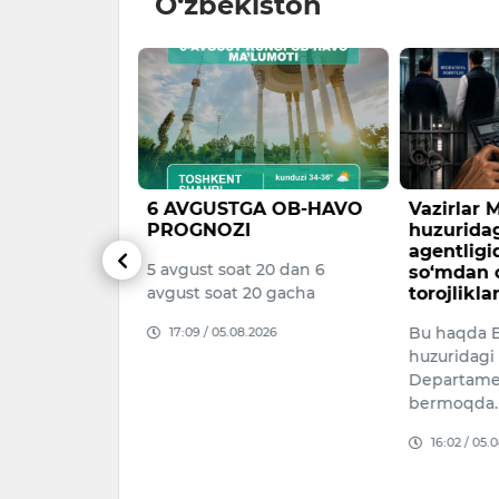
O‘zbekiston
nda
6 AVGUSTGA OB-HAVO
Vazirlar
ni
PROGNOZI
huzuridag
shga 463
agentligi
5 avgust soat 20 dan 6
r ajratiladi
so‘mdan o
avgust soat 20 gacha
torojliklar
 chorvachilik
Bu haqda B
17:09 / 05.08.2026
jlantirish
huzuridagi
26–2028
Departame
llion dollar
bermoqda.
blag‘ yo‘na…
16:02 / 05.
026