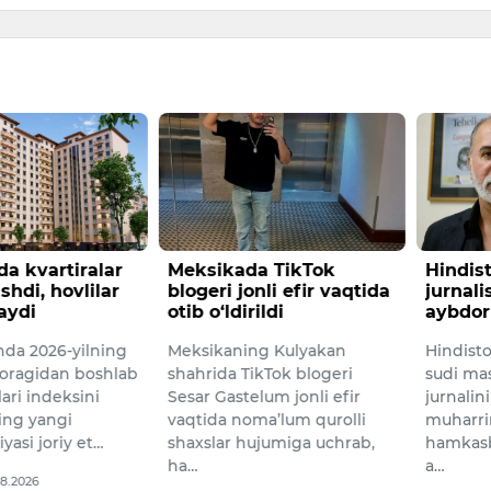
a kvartiralar
Meksikada TikTok
Hindis
hdi, hovlilar
blogeri jonli efir vaqtida
jurnali
aydi
otib o‘ldirildi
aybdor 
nda 2026-yilning
Meksikaning Kulyakan
Hindist
horagidan boshlab
shahrida TikTok blogeri
sudi ma
lari indeksini
Sesar Gastelum jonli efir
jurnalin
ing yangi
vaqtida noma’lum qurolli
muharrir
asi joriy et…
shaxslar hujumiga uchrab,
hamkasb
ha…
a…
08.2026