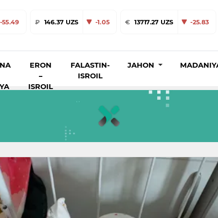
-55.49
₽
146.37 UZS
-1.05
€
13717.27 UZS
-25.83
INA
ERON
FALASTIN-
JAHON
MADANIY
–
ISROIL
IYA
ISROIL