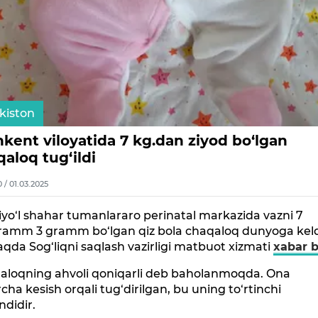
kiston
kent viloyatida 7 kg.dan ziyod bo‘lgan
aloq tug‘ildi
0 / 01.03.2025
yo‘l shahar tumanlararo perinatal markazida vazni 7
gramm 3 gramm bo‘lgan qiz bola chaqaloq dunyoga keld
qda Sog‘liqni saqlash vazirligi matbuot xizmati
xabar b
aloqning ahvoli qoniqarli deb baholanmoqda. Ona
cha kesish orqali tug‘dirilgan, bu uning to‘rtinchi
ndidir.