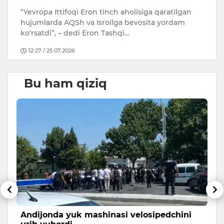
A
“Yevropa Ittifoqi Eron tinch aholisiga qaratilgan
Uk
hujumlarda AQSh va Isroilga bevosita yordam
ko‘rsatdi”, – dedi Eron Tashqi…
12:27 / 25.07.2026
Bu ham qiziq
Andijonda yuk mashinasi velosipedchini
A