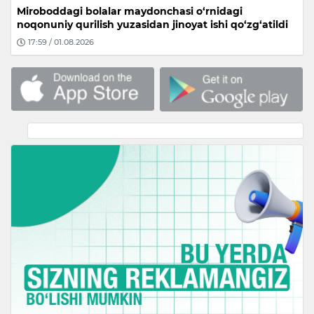
Miroboddagi bolalar maydonchasi o‘rnidagi
noqonuniy qurilish yuzasidan jinoyat ishi qo‘zg‘atildi
17:59 / 01.08.2026