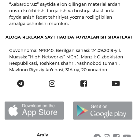
“Xabardor.uz” saytida eʼlon qilingan materiallardan
nusxa ko‘chirish, tarqatish va boshqa shakllarda
foydalanish faqat tahririyat yozma roziligi bilan
amalga oshirilishi mumkin.
ALOQA
REKLAMA
SAYT HAQIDA
FOYDALANISH SHARTLARI
Guvohnoma: №1040. Berilgan sanasi: 24.09.2019-yil.
Muassis: “High Networks” MChJ. Manzil: O'zbekiston
Respublikasi, Toshkent shahri, Yashnobod tumani,
Mavlono Riyoziy ko'chasi, 31А uy, 20 xonadon
Arxiv