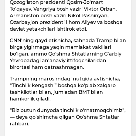
Qozog‘iston prezidenti Qosim-Jo‘mart
To‘qayev, Vengriya bosh vaziri Viktor Orban,
Armaniston bosh vaziri Nikol Pashinyan,
Ozarbayjon prezidenti Ilhom Aliyev va boshqa
davlat yetakchilari ishtirok etdi.
CNN’ning qayd etishicha, sahnada Tramp bilan
birga yigirmaga yaqin mamlakat vakillari
bo‘lgan, ammo Qo‘shma Shtatlarning G‘arbiy
Yevropadagi an’anaviy ittifoqchilaridan
birortasi ham qatnashmagan.
Trampning marosimdagi nutqida aytishicha,
“Tinchlik kengashi” boshqa ko‘plab xalqaro
tashkilotlar bilan, jumladan BMT bilan
hamkorlik qiladi.
“Biz butun dunyoda tinchlik o‘rnatmoqchimiz”,
— deya qo‘shimcha qilgan Qo‘shma Shtatlar
rahbari.