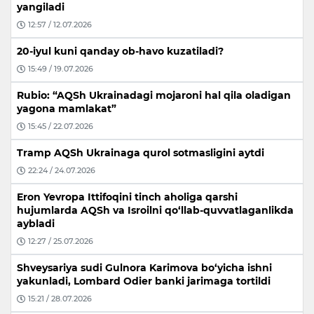
yangiladi
12:57 / 12.07.2026
20-iyul kuni qanday ob-havo kuzatiladi?
15:49 / 19.07.2026
Rubio: “AQSh Ukrainadagi mojaroni hal qila oladigan
yagona mamlakat”
15:45 / 22.07.2026
Tramp AQSh Ukrainaga qurol sotmasligini aytdi
22:24 / 24.07.2026
Eron Yevropa Ittifoqini tinch aholiga qarshi
hujumlarda AQSh va Isroilni qo‘llab-quvvatlaganlikda
aybladi
12:27 / 25.07.2026
Shveysariya sudi Gulnora Karimova bo‘yicha ishni
yakunladi, Lombard Odier banki jarimaga tortildi
15:21 / 28.07.2026