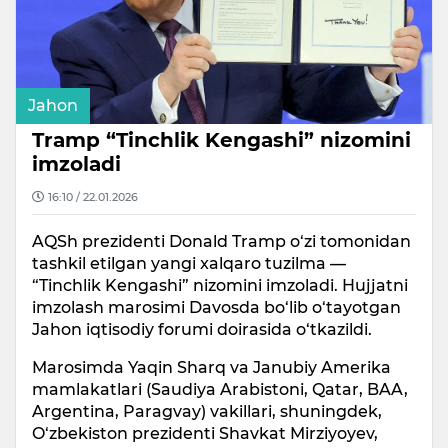
Jahon
Tramp “Tinchlik Kengashi” nizomini
imzoladi
16:10 / 22.01.2026
AQSh prezidenti Donald Tramp o‘zi tomonidan
tashkil etilgan yangi xalqaro tuzilma —
“Tinchlik Kengashi” nizomini imzoladi. Hujjatni
imzolash marosimi Davosda bo‘lib o‘tayotgan
Jahon iqtisodiy forumi doirasida o‘tkazildi.
Marosimda Yaqin Sharq va Janubiy Amerika
mamlakatlari (Saudiya Arabistoni, Qatar, BAA,
Argentina, Paragvay) vakillari, shuningdek,
O‘zbekiston prezidenti Shavkat Mirziyoyev,