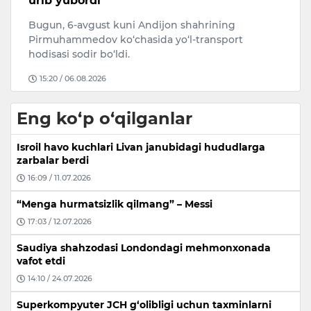
urib yubordi
O‘
Bugun, 6-avgust kuni Andijon shahrining
A
Pirmuhammedov ko‘chasida yo‘l-transport
j
hodisasi sodir bo‘ldi.
15:20 / 06.08.2026
Eng ko‘p o‘qilganlar
Isroil havo kuchlari Livan janubidagi hududlarga
zarbalar berdi
16:09 / 11.07.2026
“Menga hurmatsizlik qilmang” – Messi
17:03 / 12.07.2026
Saudiya shahzodasi Londondagi mehmonxonada
vafot etdi
14:10 / 24.07.2026
Superkompyuter JCH g‘olibligi uchun taxminlarni