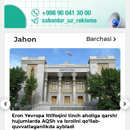
Jahon
Barchasi
Eron Yevropa Ittifoqini tinch aholiga qarshi
T
hujumlarda AQSh va Isroilni qo‘llab-
a
quvvatlaganlikda aybladi