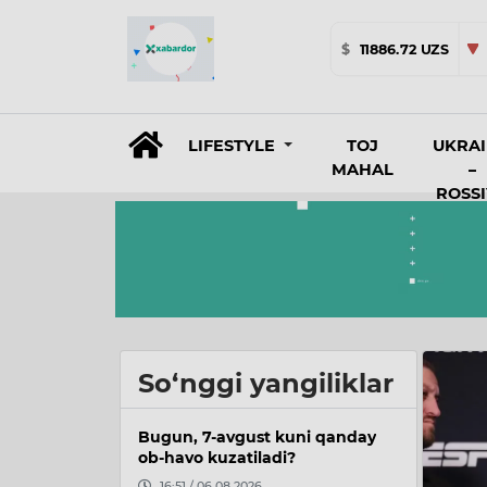
$
11886.72 UZS
LIFESTYLE
TOJ
UKRA
MAHAL
–
ROSS
So‘nggi yangiliklar
Bugun, 7-avgust kuni qanday
ob-havo kuzatiladi?
16:51 / 06.08.2026