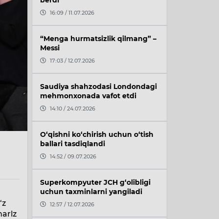
berdi
16:09 / 11.07.2026
“Menga hurmatsizlik qilmang” –
Messi
17:03 / 12.07.2026
Saudiya shahzodasi Londondagi
mehmonxonada vafot etdi
14:10 / 24.07.2026
O‘qishni ko‘chirish uchun o‘tish
ballari tasdiqlandi
14:52 / 09.07.2026
Superkompyuter JCH g‘olibligi
uchun taxminlarni yangiladi
v
‘z
12:57 / 12.07.2026
harlz