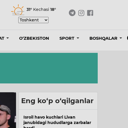
31°
Kechasi
18°
AT
O‘ZBEKISTON
SPORT
BOSHQALAR
Eng ko‘p o‘qilganlar
Isroil havo kuchlari Livan
janubidagi hududlarga zarbalar