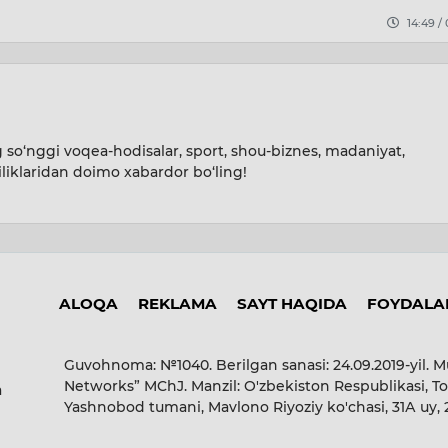
16:02 /
14:49 / 04.08.2026
so‘nggi voqea-hodisalar, sport, shou-biznes, madaniyat,
iliklaridan doimo xabardor bo‘ling!
ALOQA
REKLAMA
SAYT HAQIDA
FOYDALAN
Guvohnoma: №1040. Berilgan sanasi: 24.09.2019-yil. M
Networks” MChJ. Manzil: O'zbekiston Respublikasi, To
a
Yashnobod tumani, Mavlono Riyoziy ko'chasi, 31А uy,