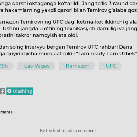
nga qarshi oktagonga ko‘tarildi. Jang to‘liq 3 raund d
va hakamlarning yakdil qarori bilan Temirov g‘alaba qoz
amazon Temirovning UFC’dagi ketma-ket ikkinchi g‘ala
i. Ushbu jangda u o‘zining texnikasi, chidamliligi va jan
atini takror namoyish eta oldi.
dan so‘ng intervyu bergan Temirov UFC rahbari Dana
a quyidagicha murojaat qildi: “I am ready. I am Uzbek”
QSh
Las-Vegas
Ramazon
UFC
Ulashing