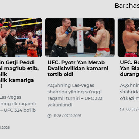
Barcha
tr Yan Merab
UFC. Bogdan Guskov va
UFC. A
lidan kamarni
Yan Blaxovich jangida
Den Hu
i
durang qayd etildi
qoldir
Las-Vegas
AQShning Las-Vegas
Qatar p
lning so‘nggi
shahrida UFC 323 turniri
shahrid
niri – UFC 323
o‘tkazilmoqda.
265 mus
.
08:53 / 07.12.2025
09:34 /
2.2025