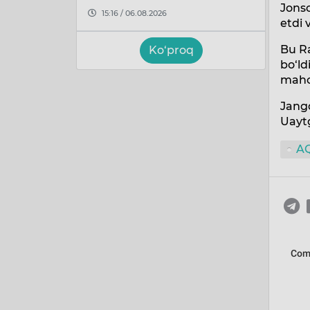
Jonso
15:16 / 06.08.2026
etdi 
Bu R
Ko‘proq
bo‘ld
mahor
Jang
Uaytg
A