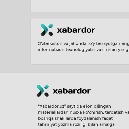
O‘zbekiston va jahonda ro‘y berayotgan eng 
informatsion texnologiyalar va ilm-fan yang
“Xabardor.uz” saytida eʼlon qilingan
materiallardan nusxa ko‘chirish, tarqatish v
boshqa shakllarda foydalanish faqat
tahririyat yozma roziligi bilan amalga