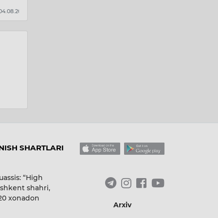
 05.08.2026
14:
09:22 / 05.08.2026
ISH SHARTLARI
uassis: “High
shkent shahri,
 20 xonadon
Arxiv