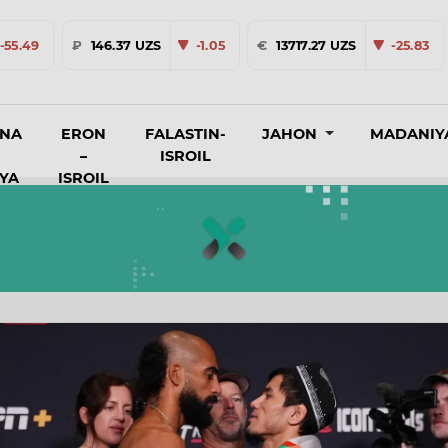
-55.49
₽
146.37 UZS
-1.05
€
13717.27 UZS
-25.83
INA
ERON
FALASTIN-
JAHON
MADANIY
–
ISROIL
IYA
ISROIL