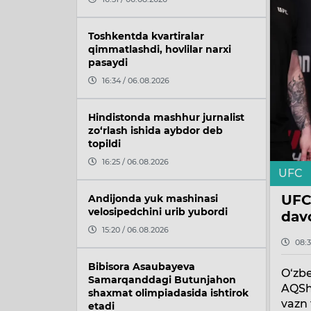
Toshkentda kvartiralar
qimmatlashdi, hovlilar narxi
pasaydi
16:34 / 06.08.2026
Hindistonda mashhur jurnalist
zo‘rlash ishida aybdor deb
topildi
16:25 / 06.08.2026
UFC
UFC
Andijonda yuk mashinasi
velosipedchini urib yubordi
dav
15:20 / 06.08.2026
08:3
Bibisora Asaubayeva
O‘zb
Samarqanddagi Butunjahon
AQShn
shaxmat olimpiadasida ishtirok
vazn 
etadi