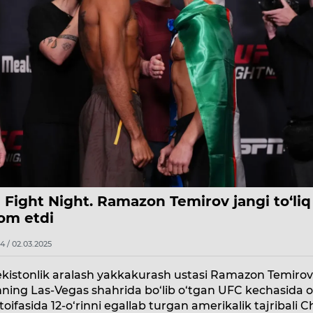
 Fight Night. Ramazon Temirov jangi to‘liq
om etdi
4 / 02.03.2025
ekistonlik aralash yakkakurash ustasi Ramazon Temiro
ing Las-Vegas shahrida bo‘lib o‘tgan UFC kechasida o
toifasida 12-o‘rinni egallab turgan amerikalik tajribali C