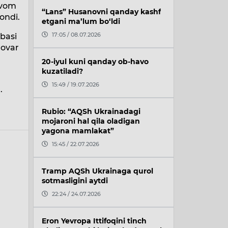
avom
“Lans” Husanovni qanday kashf
ondi.
etgani ma’lum bo‘ldi
17:05 / 08.07.2026
basi
govar
20-iyul kuni qanday ob-havo
kuzatiladi?
15:49 / 19.07.2026
.
Rubio: “AQSh Ukrainadagi
mojaroni hal qila oladigan
yagona mamlakat”
15:45 / 22.07.2026
Tramp AQSh Ukrainaga qurol
sotmasligini aytdi
22:24 / 24.07.2026
Eron Yevropa Ittifoqini tinch