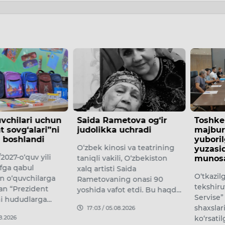
etova og‘ir
Toshkentda o‘z uyidan
Vazirl
 uchradi
majburan chiqarilib
huzuri
yuborilganlar murojaati
agentli
si va teatrining
yuzasidan rasmiy
so‘mdan
li, O‘zbekiston
munosabat bildirildi
torojlik
 Saida
O‘tkazilgan tergovga qadar
Bu haqd
ng onasi 90
tekshiruvda “Mega Logistics
huzurid
fot etdi. Bu haqd…
Servise” MCHJ mansabdor
Departa
shaxslari yuqorida
bermoq
08.2026
ko‘rsatilgan manzilda yash…