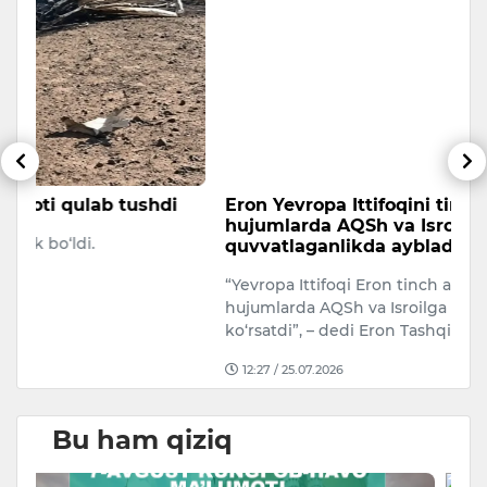
Eron Yevropa Ittifoqini tinch aholiga qarshi
T
hujumlarda AQSh va Isroilni qo‘llab-
a
quvvatlaganlikda aybladi
A
“Yevropa Ittifoqi Eron tinch aholisiga qaratilgan
Uk
hujumlarda AQSh va Isroilga bevosita yordam
ko‘rsatdi”, – dedi Eron Tashqi…
12:27 / 25.07.2026
Bu ham qiziq