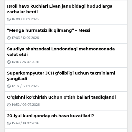
Isroil havo kuchlari Livan janubidagi hududlarga
zarbalar berdi
16:09 / 11.07.2026
“Menga hurmatsizlik qilmang” – Messi
17:03 / 12.07.2026
Saudiya shahzodasi Londondagi mehmonxonada
vafot etdi
14:10 / 24.07.2026
Superkompyuter JCH g‘olibligi uchun taxminlarni
yangiladi
12:57 / 12.07.2026
O‘qishni ko‘chirish uchun o‘tish ballari tasdiqlandi
14:52 / 09.07.2026
20-iyul kuni qanday ob-havo kuzatiladi?
15:49 / 19.07.2026