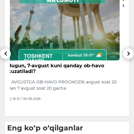
Bibisora Asaubayeva Samarqanddagi
S
Butunjahon shaxmat olimpiadasida
O‘
ishtirok etadi
20
O‘
Qozog‘istonning yetakchi shaxmatchilaridan biri
90
Bibisora Asaubayeva 46-Butunjahon shaxmat
olimpiadasida mamlakat ayollar ter…
15:16 / 06.08.2026
Eng ko‘p o‘qilganlar