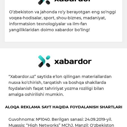
O‘zbekiston va jahonda ro‘y berayotgan eng so‘nggi
voqea-hodisalar, sport, shou-biznes, madaniyat,
informatsion texnologiyalar va ilm-fan
yangiliklaridan doimo xabardor bo‘ling!
“Xabardor.uz” saytida eʼlon qilingan materiallardan
nusxa ko‘chirish, tarqatish va boshqa shakllarda
foydalanish faqat tahririyat yozma roziligi bilan
amalga oshirilishi mumkin.
ALOQA
REKLAMA
SAYT HAQIDA
FOYDALANISH SHARTLARI
Guvohnoma: №1040. Berilgan sanasi: 24.09.2019-yil.
Muassis: “High Networks” MChJ. Manzil: O'zbekiston