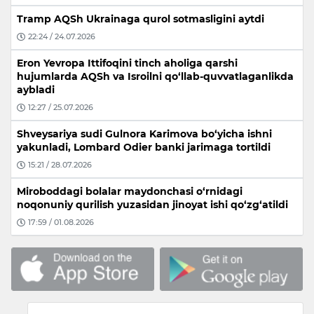
Tramp AQSh Ukrainaga qurol sotmasligini aytdi
22:24 / 24.07.2026
Eron Yevropa Ittifoqini tinch aholiga qarshi
hujumlarda AQSh va Isroilni qo‘llab-quvvatlaganlikda
aybladi
12:27 / 25.07.2026
Shveysariya sudi Gulnora Karimova bo‘yicha ishni
yakunladi, Lombard Odier banki jarimaga tortildi
15:21 / 28.07.2026
Miroboddagi bolalar maydonchasi o‘rnidagi
noqonuniy qurilish yuzasidan jinoyat ishi qo‘zg‘atildi
17:59 / 01.08.2026