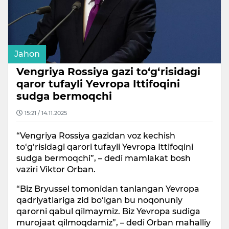
Jahon
Vengriya Rossiya gazi to‘g‘risidagi
qaror tufayli Yevropa Ittifoqini
sudga bermoqchi
15:21 / 14.11.2025
“Vengriya Rossiya gazidan voz kechish
to‘g‘risidagi qarori tufayli Yevropa Ittifoqini
sudga bermoqchi”, – dedi mamlakat bosh
vaziri Viktor Orban.
“Biz Bryussel tomonidan tanlangan Yevropa
qadriyatlariga zid bo‘lgan bu noqonuniy
qarorni qabul qilmaymiz. Biz Yevropa sudiga
murojaat qilmoqdamiz”, – dedi Orban mahalliy