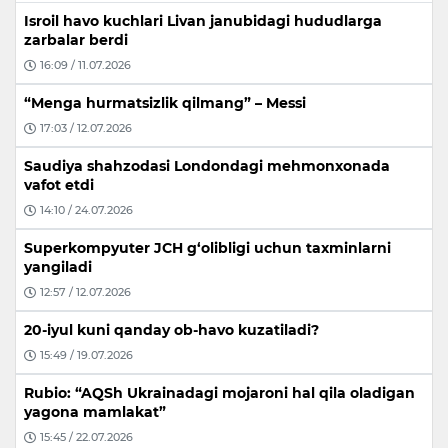
Isroil havo kuchlari Livan janubidagi hududlarga
zarbalar berdi
16:09 / 11.07.2026
“Menga hurmatsizlik qilmang” – Messi
17:03 / 12.07.2026
Saudiya shahzodasi Londondagi mehmonxonada
vafot etdi
14:10 / 24.07.2026
Superkompyuter JCH g‘olibligi uchun taxminlarni
yangiladi
12:57 / 12.07.2026
20-iyul kuni qanday ob-havo kuzatiladi?
15:49 / 19.07.2026
Rubio: “AQSh Ukrainadagi mojaroni hal qila oladigan
yagona mamlakat”
15:45 / 22.07.2026