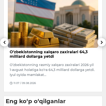
O‘zbekistonning xalqaro zaxiralari 64,3
O
milliard dollarga yetdi
m
20
O‘zbekistonning rasmiy xalqaro zaxiralari 2026-yil
O‘
1-avgust holatiga ko‘ra 64,3 milliard dollarga yetdi.
is
Iyul oyida mamlakat…
T
11:07 / 09.08.2026
Eng ko‘p o‘qilganlar