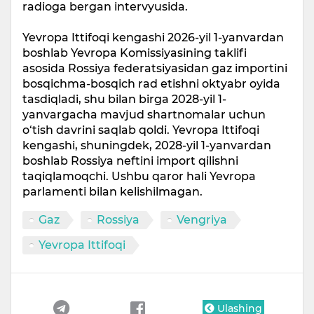
radioga bergan intervyusida.
Yevropa Ittifoqi kengashi 2026-yil 1-yanvardan
boshlab Yevropa Komissiyasining taklifi
asosida Rossiya federatsiyasidan gaz importini
bosqichma-bosqich rad etishni oktyabr oyida
tasdiqladi, shu bilan birga 2028-yil 1-
yanvargacha mavjud shartnomalar uchun
o‘tish davrini saqlab qoldi. Yevropa Ittifoqi
kengashi, shuningdek, 2028-yil 1-yanvardan
boshlab Rossiya neftini import qilishni
taqiqlamoqchi. Ushbu qaror hali Yevropa
parlamenti bilan kelishilmagan.
Gaz
Rossiya
Vengriya
Yevropa Ittifoqi
Ulashing