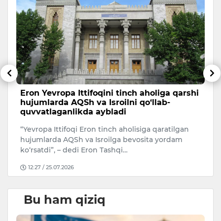
Eron Yevropa Ittifoqini tinch aholiga qarshi
T
hujumlarda AQSh va Isroilni qo‘llab-
a
quvvatlaganlikda aybladi
A
“Yevropa Ittifoqi Eron tinch aholisiga qaratilgan
Uk
hujumlarda AQSh va Isroilga bevosita yordam
ko‘rsatdi”, – dedi Eron Tashqi…
12:27 / 25.07.2026
Bu ham qiziq