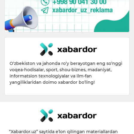
O‘zbekiston va jahonda ro‘y berayotgan eng so‘nggi
voqea-hodisalar, sport, shou-biznes, madaniyat,
informatsion texnologiyalar va ilm-fan
yangiliklaridan doimo xabardor bo‘ling!
“Xabardor.uz” saytida eʼlon qilingan materiallardan