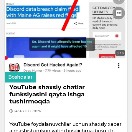
Boshqalar
YouTube shaxsiy chatlar
funksiyasini qayta ishga
tushirmoqda
14:56 / 11.06.2026
YouTube foydalanuvchilar uchun shaxsiy xabar
almashish imkoniyatini bosqichma-bosqich