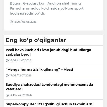
Yangi 2026/2027-o‘quv yili uchun 1-sinfga qabul
O
qilinayotgan o‘quvchilarga mo‘ljallangan
Fa
“Prezident sovg‘alari”ni hududlarga…
o
17:33 / 05.08.2026
Eng ko‘p o‘qilganlar
Isroil havo kuchlari Livan janubidagi hududlarga
zarbalar berdi
16:09 / 11.07.2026
“Menga hurmatsizlik qilmang” – Messi
17:03 / 12.07.2026
Saudiya shahzodasi Londondagi mehmonxonada
vafot etdi
14:10 / 24.07.2026
Superkompyuter JCH g‘olibligi uchun taxminlarni