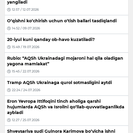
yangiladi
12:57 / 12.07.2026
O‘qishni ko‘chirish uchun o‘tish ballari tasdiqlandi
14:52 / 09.07.2026
20-iyul kuni qanday ob-havo kuzatiladi?
15:49 / 19.07.2026
Rubio: “AQSh Ukrainadagi mojaroni hal qila oladigan
yagona mamlakat”
15:45 / 22.07.2026
Tramp AQSh Ukrainaga qurol sotmasligini aytdi
22:24 / 24.07.2026
Eron Yevropa Ittifoqini tinch aholiga qarshi
hujumlarda AQSh va Isroilni qo‘llab-quvvatlaganlikda
aybladi
12:27 / 25.07.2026
Shveysariya sudi Gulnora Karimova bo‘yicha ishni