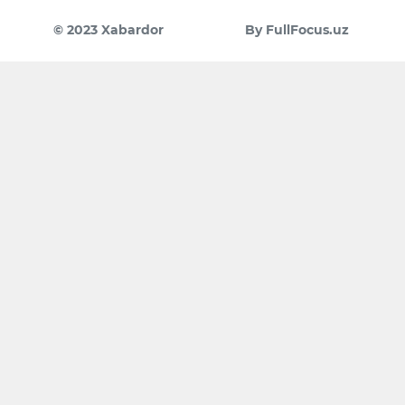
© 2023 Xabardor
By FullFocus.uz