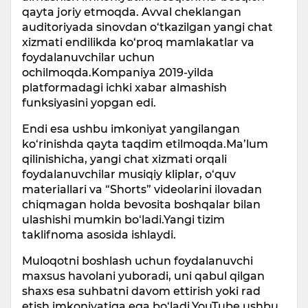
qayta joriy etmoqda. Avval cheklangan
auditoriyada sinovdan o‘tkazilgan yangi chat
xizmati endilikda ko‘proq mamlakatlar va
foydalanuvchilar uchun
ochilmoqda.Kompaniya 2019-yilda
platformadagi ichki xabar almashish
funksiyasini yopgan edi.
Endi esa ushbu imkoniyat yangilangan
ko‘rinishda qayta taqdim etilmoqda.Ma’lum
qilinishicha, yangi chat xizmati orqali
foydalanuvchilar musiqiy kliplar, o‘quv
materiallari va “Shorts” videolarini ilovadan
chiqmagan holda bevosita boshqalar bilan
ulashishi mumkin bo‘ladi.Yangi tizim
taklifnoma asosida ishlaydi.
Muloqotni boshlash uchun foydalanuvchi
maxsus havolani yuboradi, uni qabul qilgan
shaxs esa suhbatni davom ettirish yoki rad
etish imkoniyatiga ega bo‘ladi.YouTube ushbu