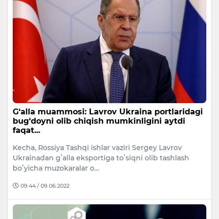
G‘alla muammosi: Lavrov Ukraina portlaridagi
bug‘doyni olib chiqish mumkinligini aytdi
faqat...
Kecha, Rossiya Tashqi ishlar vaziri Sergey Lavrov
Ukrainadan gʻalla eksportiga toʻsiqni olib tashlash
boʻyicha muzokaralar o…
09:44 / 09.06.2022