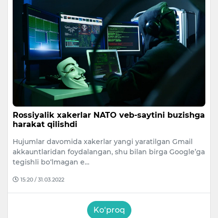
Rossiyalik xakerlar NATO veb-saytini buzishga
harakat qilishdi
Hujumlar davomida xakerlar yangi yaratilgan Gmail
akkauntlaridan foydalangan, shu bilan birga Google’ga
tegishli bo‘lmagan e…
15:20 / 31.03.2022
Ko‘proq