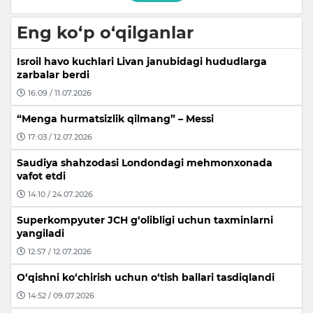
Eng ko‘p o‘qilganlar
Isroil havo kuchlari Livan janubidagi hududlarga
zarbalar berdi
16:09 / 11.07.2026
“Menga hurmatsizlik qilmang” – Messi
17:03 / 12.07.2026
Saudiya shahzodasi Londondagi mehmonxonada
vafot etdi
14:10 / 24.07.2026
Superkompyuter JCH g‘olibligi uchun taxminlarni
yangiladi
12:57 / 12.07.2026
O‘qishni ko‘chirish uchun o‘tish ballari tasdiqlandi
14:52 / 09.07.2026