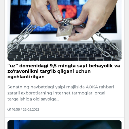
“uz” domenidagi 9,5 mingta sayt behayolik va
zo‘ravonlikni targ‘ib qilgani uchun
ogohlantirilgan
Senatning navbatdagi yalpi majlisida AOKA rahbari
zararli axborotlarning internet tarmoqlari orqali
tarqalishiga oid savolga…
16:58 / 28.05.2022