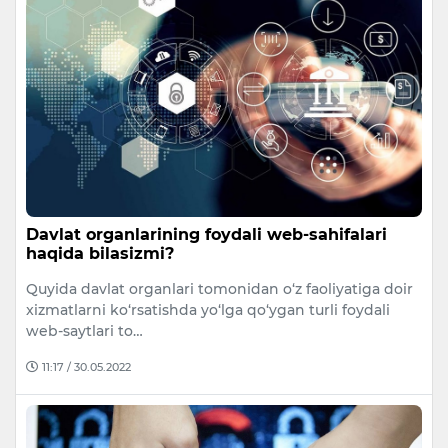
Davlat organlarining foydali web-sahifalari
haqida bilasizmi?
Quyida davlat organlari tomonidan o‘z faoliyatiga doir
xizmatlarni ko‘rsatishda yo‘lga qo‘ygan turli foydali
web-saytlari to…
11:17 / 30.05.2022