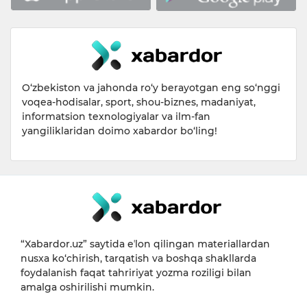
O‘zbekiston va jahonda ro‘y berayotgan eng so‘nggi
voqea-hodisalar, sport, shou-biznes, madaniyat,
informatsion texnologiyalar va ilm-fan
yangiliklaridan doimo xabardor bo‘ling!
“Xabardor.uz” saytida eʼlon qilingan materiallardan
nusxa ko‘chirish, tarqatish va boshqa shakllarda
foydalanish faqat tahririyat yozma roziligi bilan
amalga oshirilishi mumkin.