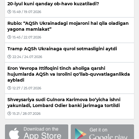
20-iyul kuni qanday ob-havo kuzatiladi?
15:49 / 19.07.2026
Rubio: “AQSh Ukrainadagi mojaroni hal qila oladigan
yagona mamlakat”
15:45 / 22.07.2026
Tramp AQSh Ukrainaga qurol sotmasligini aytdi
22:24 / 24.07.2026
Eron Yevropa Ittifoqini tinch aholiga qarshi
hujumlarda AQSh va Isroilni qo‘llab-quvvatlaganlikda
aybladi
12:27 / 25.07.2026
Shveysariya sudi Gulnora Karimova bo‘yicha ishni
yakunladi, Lombard Odier banki jarimaga tortildi
15:21 / 28.07.2026