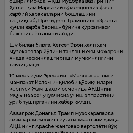
оширилмоқда. АҚШ Мудофаа вазири Пит
Ҳегсет ҳам Марказий қўмондонлик фаол
ҳарбий ҳаракатларни бошлашини
тасдиқлаб, Президент Трампнинг «Эронга
кучли зарба бериш» бўйича кўрсатмаси
бажарилаётганини айтди.
Шу билан бирга, Ҳегсет Эрон ҳали ҳам
музокаралар йўлини танлаши ёки можарони
янада кескинлаштириши мумкинлигини
таъкидлади
10 июнь куни Эроннинг «Mehr» агентлиги
мамлакат Ислом инқилоби қўриқчилари
корпуси Жам шаҳри осмонида АҚШнинг
MQ-9 Reaper учувчисиз учиш аппаратини
уриб туширганини хабар қилди.
Аввалроқ Дональд Трамп музокараларда
сезиларли силжиш кузатилмаётгани ҳамда
АҚШнинг Apache жанговар вертолёти йўқ
қилингани ортидан Эронга қарши