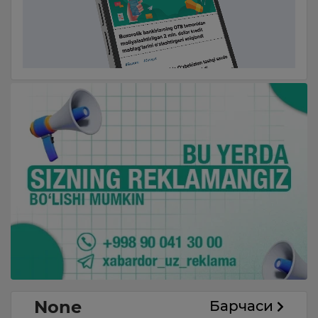
None
Барчаси