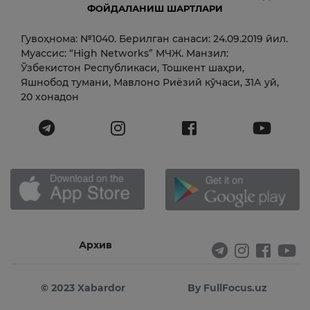
ФОЙДАЛАНИШ ШАРТЛАРИ
Гувоҳнома: №1040. Берилган санаси: 24.09.2019 йил.
Муассис: “High Networks” МЧЖ. Манзил:
Ўзбекистон Республикаси, Тошкент шаҳри,
Яшнобод тумани, Мавлоно Риёзий кўчаси, 31А уй,
20 хонадон
Архив
© 2023 Xabardor
By FullFocus.uz