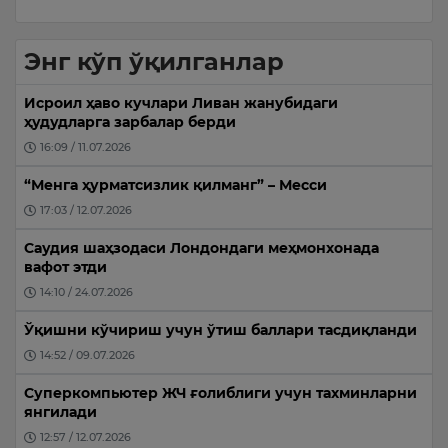
Энг кўп ўқилганлар
Исроил ҳаво кучлари Ливан жанубидаги
ҳудудларга зарбалар берди
16:09 / 11.07.2026
“Менга ҳурматсизлик қилманг” – Месси
17:03 / 12.07.2026
Саудия шаҳзодаси Лондондаги меҳмонхонада
вафот этди
14:10 / 24.07.2026
Ўқишни кўчириш учун ўтиш баллари тасдиқланди
14:52 / 09.07.2026
Суперкомпьютер ЖЧ ғолиблиги учун тахминларни
янгилади
12:57 / 12.07.2026