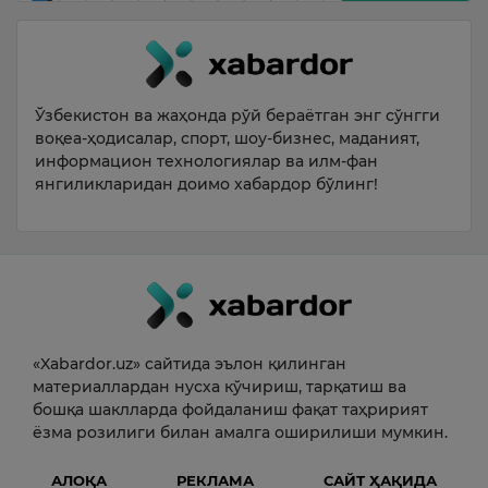
Ўзбекистон ва жаҳонда рўй бераётган энг сўнгги
воқеа-ҳодисалар, спорт, шоу-бизнес, маданият,
информацион технологиялар ва илм-фан
янгиликларидан доимо хабардор бўлинг!
«Xabardor.uz» сайтида эълон қилинган
материаллардан нусха кўчириш, тарқатиш ва
бошқа шаклларда фойдаланиш фақат таҳририят
ёзма розилиги билан амалга оширилиши мумкин.
АЛОҚА
РЕКЛАМА
САЙТ ҲАҚИДА