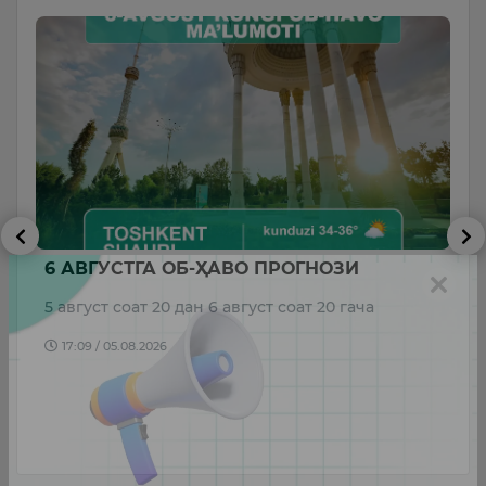
6 АВГУСТГА ОБ-ҲАВО ПРОГНОЗИ
В
р
М
5 август соат 20 дан 6 август соат 20 гача
о
17:09 / 05.08.2026
да