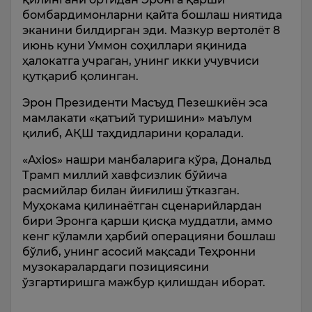
бомбардимонларни қайта бошлаш ниятида
эканини билдирган эди. Мазкур вертолёт 8
июнь куни Уммон соҳиллари яқинида
ҳалокатга учраган, унинг икки учувчиси
қутқариб қолинган.
Эрон Президенти Масъуд Пезешкиён эса
мамлакати «қатъий туришини» маълум
қилиб, АҚШ таҳдидларини қоралади.
«Axios» нашри манбаларига кўра, Дональд
Трамп миллий хавфсизлик бўйича
расмийлар билан йиғилиш ўтказган.
Муҳокама қилинаётган сценарийлардан
бири Эронга қарши қисқа муддатли, аммо
кенг кўламли ҳарбий операцияни бошлаш
бўлиб, унинг асосий мақсади Теҳронни
музокаралардаги позициясини
ўзгартиришга мажбур қилишдан иборат.