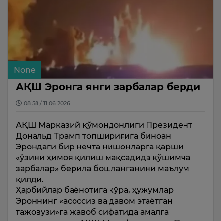
None
АҚШ Эронга янги зарбалар берди
08:58 / 11.06.2026
АҚШ Марказий қўмондонлиги Президент
Дональд Трамп топшириғига биноан
Эрондаги бир нечта нишонларга қарши
«ўзини ҳимоя қилиш мақсадида қўшимча
зарбалар» берила бошланганини маълум
қилди.
Ҳарбийлар баёнотига кўра, ҳужумлар
Эроннинг «асоссиз ва давом этаётган
тажовузи»га жавоб сифатида амалга