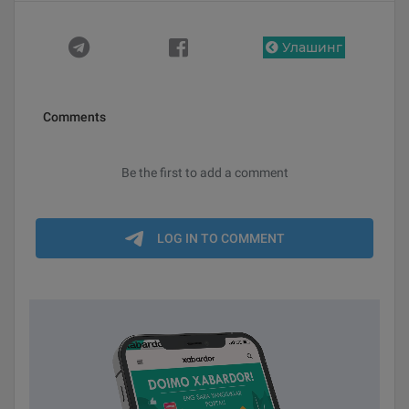
Улашинг