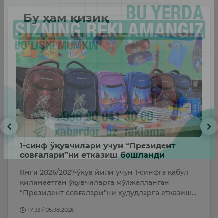
Бу ҳам қизиқ
нг
1-синф ўқувчилари учун “Президент
6
совғалари”ни етказиш бошланди
5 
Янги 2026/2027-ўқув йили учун 1-синфга қабул
қилинаётган ўқувчиларга мўлжалланган
ни
“Президент совғалари”ни ҳудудларга етказиш…
17:33 / 05.08.2026