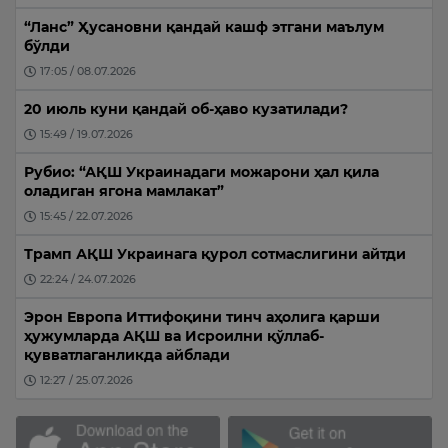
“Ланс” Ҳусановни қандай кашф этгани маълум
бўлди
17:05 / 08.07.2026
20 июль куни қандай об-ҳаво кузатилади?
15:49 / 19.07.2026
Рубио: “АҚШ Украинадаги можарони ҳал қила
оладиган ягона мамлакат”
15:45 / 22.07.2026
Трамп АҚШ Украинага қурол сотмаслигини айтди
22:24 / 24.07.2026
Эрон Европа Иттифоқини тинч аҳолига қарши
ҳужумларда АҚШ ва Исроилни қўллаб-
қувватлаганликда айблади
12:27 / 25.07.2026