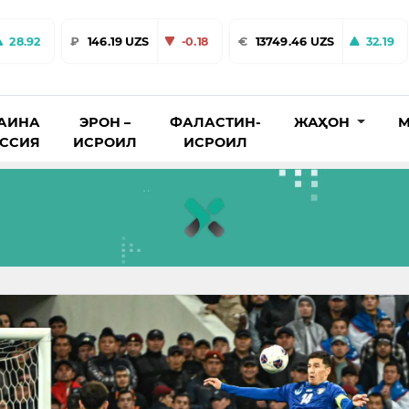
28.92
₽
146.19 UZS
-0.18
€
13749.46 UZS
32.19
АИНА
ЭРОН –
ФАЛАСТИН-
ЖАҲОН
М
ОССИЯ
ИСРОИЛ
ИСРОИЛ