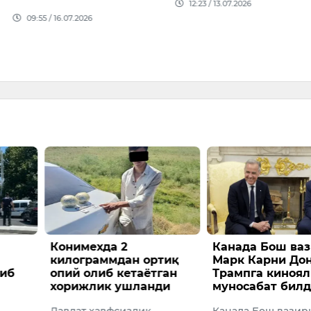
12:23 / 13.07.2026
12:57 /
07.2026
а 2
Канада Бош вазири
Наман
ммдан ортиқ
Марк Карни Доналд
ҳоким
б кетаётган
Трампга кинояли
Отахўж
к ушланди
муносабат билдирди
бошла
вфсизлик
Канада Бош вазири Марк
Жиноят