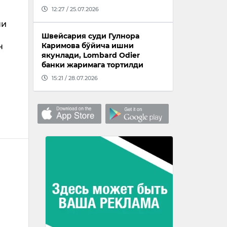
12:27 / 25.07.2026
ни
Швейсария суди Гулнора
Каримова бўйича ишни
н
якунлади, Lombard Odier
банки жаримага тортилди
15:21 / 28.07.2026