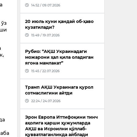
а
14:52 / 09.07.2026
20 июль куни қандай об-ҳаво
 ўз
кузатилади?
иши
15:49 / 19.07.2026
а
Рубио: “АҚШ Украинадаги
к,
можарони ҳал қила оладиган
ягона мамлакат”
15:45 / 22.07.2026
Трамп АҚШ Украинага қурол
сотмаслигини айтди
22:24 / 24.07.2026
Эрон Европа Иттифоқини тинч
да
аҳолига қарши ҳужумларда
АҚШ ва Исроилни қўллаб-
лаба
қувватлаганликда айблади