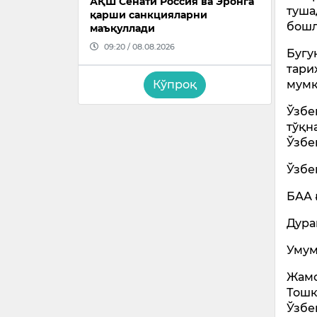
АҚШ Сенати Россия ва Эронга
туша
қарши санкцияларни
бошл
маъқуллади
09:20 / 08.08.2026
Бугу
тари
мумк
Кўпроқ
Ўзбе
тўқн
Ўзбе
Ўзбе
БАА 
Дуран
Умум
Жамо
Тошк
Ўзбе