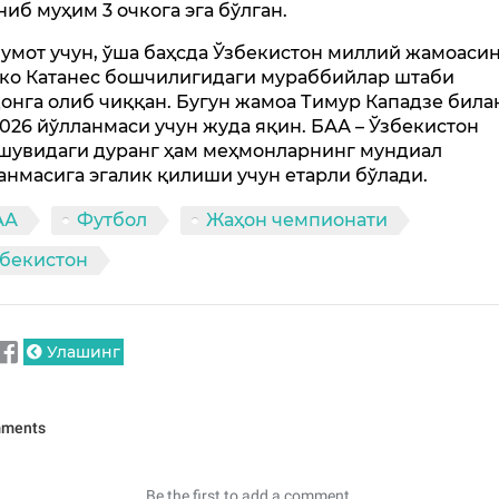
ниб муҳим 3 очкога эга бўлган.
умот учун, ўша баҳсда Ўзбекистон миллий жамоаси
ко Катанес бошчилигидаги мураббийлар штаби
онга олиб чиққан. Бугун жамоа Тимур Кападзе била
026 йўлланмаси учун жуда яқин. БАА – Ўзбекистон
шувидаги дуранг ҳам меҳмонларнинг мундиал
анмасига эгалик қилиши учун етарли бўлади.
АА
Футбол
Жаҳон чемпионати
збекистон
Улашинг