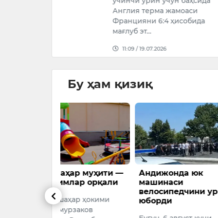
учинчи ўрин учун баҳсида
Англия терма жамоаси
09:55 / 16.
Францияни 6:4 ҳисобида
мағлуб эт…
11:09 / 19.07.2026
Бу ҳам қизиқ
р муҳити —
Андижонда юк
Конимехд
ар орқали
машинаси
килогра
велосипедчини уриб
опий оли
ар ҳокими
юборди
хорижли
заков
Бугун, 6 август куни
Давлат ха