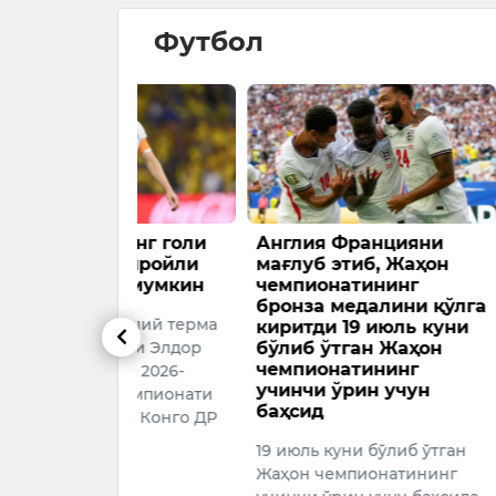
Футбол
нинг голи
Англия Францияни
Аргентин
 чиройли
мағлуб этиб, Жаҳон
иккинчи 
ши мумкин
чемпионатининг
чемпион
бронза медалини қўлга
чиқди
миллий терма
киритди 19 июль куни
2026-йилг
дори Элдор
бўлиб ўтган Жаҳон
чемпионатининг
чемпиона
нг 2026-
учинчи ўрин учун
финалида 
 чемпионати
баҳсид
Англияни 2
ида Конго ДР
мағлуб эти
…
19 июль куни бўлиб ўтган
иккинчи м
Жаҳон чемпионатининг
26
йўлланм…