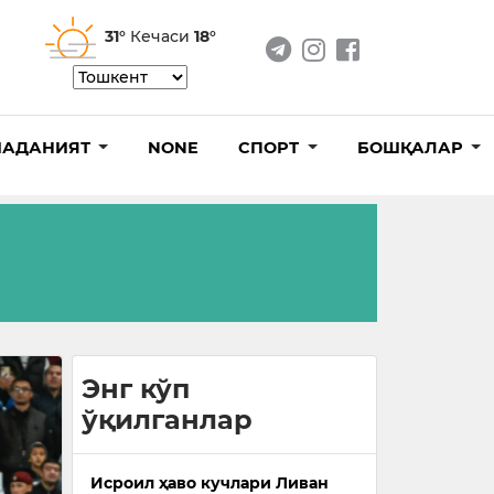
31°
Кечаси
18°
АДАНИЯТ
NONE
СПОРТ
БОШҚАЛАР
Энг кўп
ўқилганлар
Исроил ҳаво кучлари Ливан