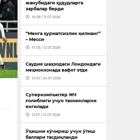
жанубидаги ҳудудларга
зарбалар берди
16:09 / 11.07.2026
“Менга ҳурматсизлик қилманг”
– Месси
17:03 / 12.07.2026
Саудия шаҳзодаси Лондондаги
меҳмонхонада вафот этди
14:10 / 24.07.2026
Суперкомпьютер ЖЧ
ғолиблиги учун тахминларни
янгилади
12:57 / 12.07.2026
Ўқишни кўчириш учун ўтиш
баллари тасдиқланди