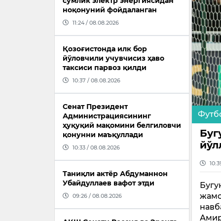
сўмлик электр энергиясидан
ноқонуний фойдаланган
11:24 / 08.08.2026
Қозоғистонда илк бор
йўловчили учувчисиз ҳаво
таксиси парвоз қилди
10:37 / 08.08.2026
Сенат Президент
Футб
Администрациясининг
ҳуқуқий мақомини белгиловчи
Буг
қонунни маъқуллади
йўл
10:33 / 08.08.2026
10:3
Таниқли актёр Абдуманнон
Убайдуллаев вафот этди
Бугу
жамо
09:26 / 08.08.2026
навб
Амир