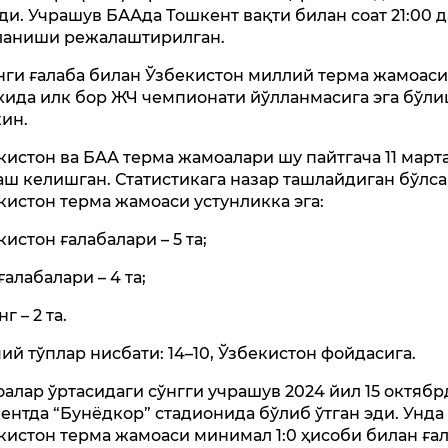
ди. Учрашув БААда Тошкент вақти билан соат 21:00 д
аниши режалаштирилган.
нги ғалаба билан Ўзбекистон миллий терма жамоаси
хида илк бор ЖЧ чемпионати йўлланмасига эга бўл
ин.
кистон ва БАА терма жамоалари шу пайтгача 11 март
аш келишган. Статистикага назар ташлайдиган бўлса
кистон терма жамоаси устунликка эга:
кистон ғалабалари – 5 та;
ғалабалари – 4 та;
г – 2 та.
ий тўплар нисбати: 14–10, Ўзбекистон фойдасига.
алар ўртасидаги сўнгги учрашув 2024 йил 15 октябр
ентда “Бунёдкор” стадионида бўлиб ўтган эди. Унда
кистон терма жамоаси минимал 1:0 ҳисоби билан ға