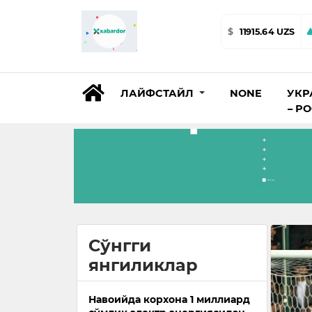
$
11915.64 UZS
ЛАЙФСТАЙЛ
NONE
УКР
– Р
Сўнгги
янгиликлар
Навоийда корхона 1 миллиард