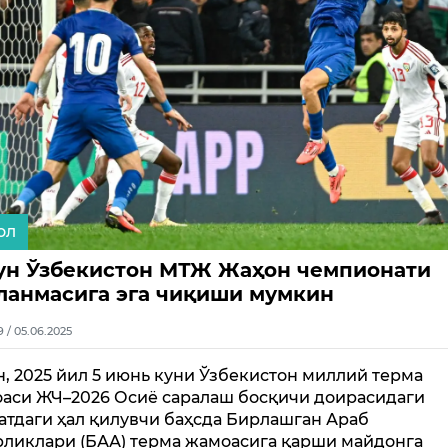
ол
ун Ўзбекистон МТЖ Жаҳон чемпионати
ланмасига эга чиқиши мумкин
9 / 05.06.2025
н, 2025 йил 5 июнь куни Ўзбекистон миллий терма
аси ЖЧ–2026 Осиё саралаш босқичи доирасидаги
атдаги ҳал қилувчи баҳсда Бирлашган Араб
ликлари (БАА) терма жамоасига қарши майдонга