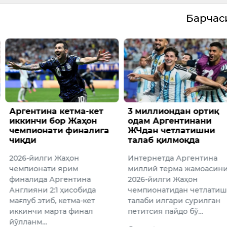
Барча
а кетма-кет
3 миллиондан ортиқ
Супер
бор Жаҳон
одам Аргентинани
ғолибл
ати финалига
ЖЧдан четлатишни
тахми
талаб қилмоқда
“Opta” 
и Жаҳон
Интернетда Аргентина
компан
ти ярим
миллий терма жамоасини
суперк
Аргентина
2026-йилги Жаҳон
йилги 
:1 ҳисобида
чемпионатидан четлатиш
чемпио
б, кетма-кет
талаби илгари сурилган
учун ас
арта финал
петитсия пайдо бў…
сифати