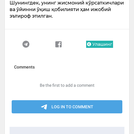
Шунингдек, унинг жисмоний кўрсаткичлари
ва ўйинни ўқиш қобилияти ҳам ижобий
эътироф этилган.
Улашинг