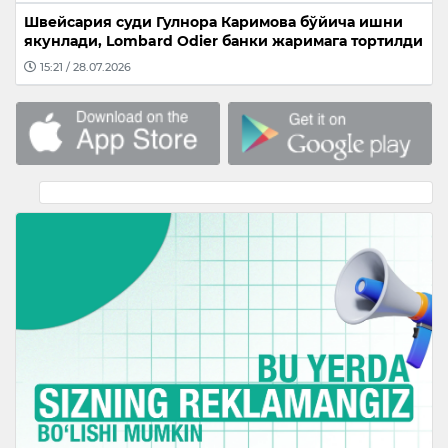
Швейсария суди Гулнора Каримова бўйича ишни
якунлади, Lombard Odier банки жаримага тортилди
15:21 / 28.07.2026