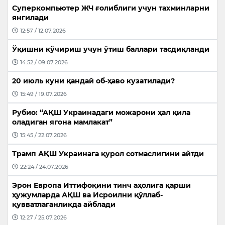
Суперкомпьютер ЖЧ ғолиблиги учун тахминларни
янгилади
12:57 / 12.07.2026
Ўқишни кўчириш учун ўтиш баллари тасдиқланди
14:52 / 09.07.2026
20 июль куни қандай об-ҳаво кузатилади?
15:49 / 19.07.2026
Рубио: “АҚШ Украинадаги можарони ҳал қила
оладиган ягона мамлакат”
15:45 / 22.07.2026
Трамп АҚШ Украинага қурол сотмаслигини айтди
22:24 / 24.07.2026
Эрон Европа Иттифоқини тинч аҳолига қарши
ҳужумларда АҚШ ва Исроилни қўллаб-
қувватлаганликда айблади
12:27 / 25.07.2026