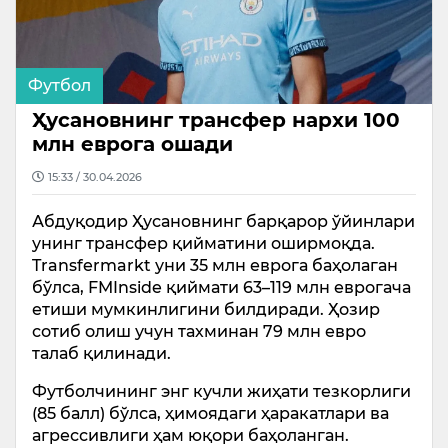
Футбол
Ҳусановнинг трансфер нархи 100
млн еврога ошади
15:33 / 30.04.2026
Абдуқодир Ҳусановнинг барқарор ўйинлари
унинг трансфер қийматини оширмоқда.
Transfermarkt уни 35 млн еврога баҳолаган
бўлса, FMInside қиймати 63–119 млн еврогача
етиши мумкинлигини билдиради. Ҳозир
сотиб олиш учун тахминан 79 млн евро
талаб қилинади.
Футболчининг энг кучли жиҳати тезкорлиги
(85 балл) бўлса, ҳимоядаги ҳаракатлари ва
агрессивлиги ҳам юқори баҳоланган.