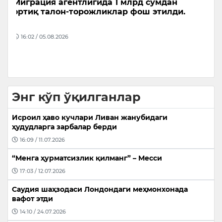
ҳовлилар нархи пасайди
и
Ўзбекистонда 2026-йилнинг иккинчи чорагидан
Ҳ
бошлаб уй-жой нархлари индексини
“
ҳисоблашнинг янги методологияси жорий
Т
этилди.
а
16:34 / 06.08.2026
Энг кўп ўқилганлар
Исроил ҳаво кучлари Ливан жанубидаги
ҳудудларга зарбалар берди
16:09 / 11.07.2026
“Менга ҳурматсизлик қилманг” – Месси
17:03 / 12.07.2026
Саудия шаҳзодаси Лондондаги меҳмонхонада
вафот этди
14:10 / 24.07.2026