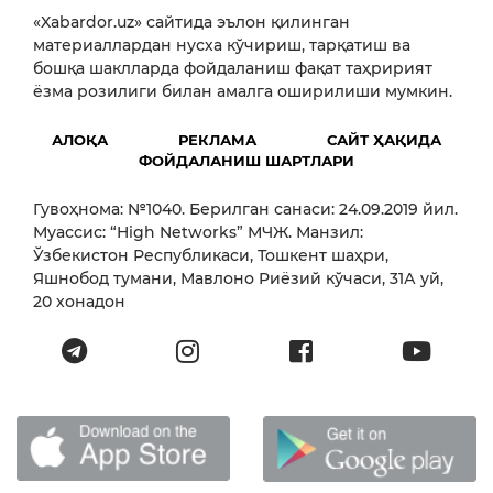
«Xabardor.uz» сайтида эълон қилинган
материаллардан нусха кўчириш, тарқатиш ва
бошқа шаклларда фойдаланиш фақат таҳририят
ёзма розилиги билан амалга оширилиши мумкин.
АЛОҚА
РЕКЛАМА
САЙТ ҲАҚИДА
ФОЙДАЛАНИШ ШАРТЛАРИ
Гувоҳнома: №1040. Берилган санаси: 24.09.2019 йил.
Муассис: “High Networks” МЧЖ. Манзил:
Ўзбекистон Республикаси, Тошкент шаҳри,
Яшнобод тумани, Мавлоно Риёзий кўчаси, 31А уй,
20 хонадон