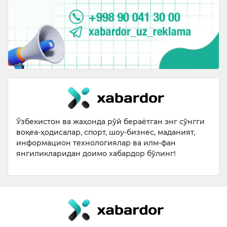
Ўзбекистон ва жаҳонда рўй бераётган энг сўнгги
воқеа-ҳодисалар, спорт, шоу-бизнес, маданият,
информацион технологиялар ва илм-фан
янгиликларидан доимо хабардор бўлинг!