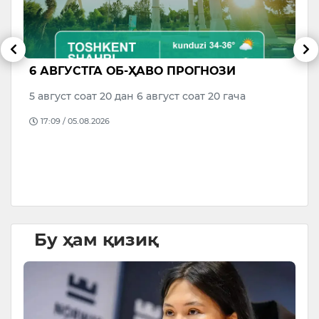
6 АВГУСТГА ОБ-ҲАВО ПРОГНОЗИ
В
р
М
5 август соат 20 дан 6 август соат 20 гача
о
17:09 / 05.08.2026
да
Бу ҳам қизиқ