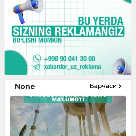
None
Барчаси