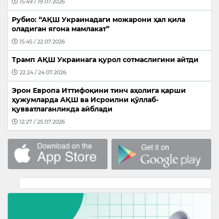
15:49 / 19.07.2026
Рубио: “АҚШ Украинадаги можарони ҳал қила
оладиган ягона мамлакат”
15:45 / 22.07.2026
Трамп АҚШ Украинага қурол сотмаслигини айтди
22:24 / 24.07.2026
Эрон Европа Иттифоқини тинч аҳолига қарши
ҳужумларда АҚШ ва Исроилни қўллаб-
қувватлаганликда айблади
12:27 / 25.07.2026