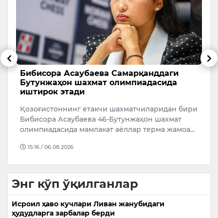
Бибисора Асаубаева Самарқанддаги
“
Бутунжаҳон шахмат олимпиадасида
ю
иштирок этади
Х
Қозоғистоннинг етакчи шахматчиларидан бири
т
Бибисора Асаубаева 46-Бутунжаҳон шахмат
м
олимпиадасида мамлакат аёллар терма жамоа…
15:16 / 06.08.2026
Энг кўп ўқилганлар
Исроил ҳаво кучлари Ливан жанубидаги
ҳудудларга зарбалар берди