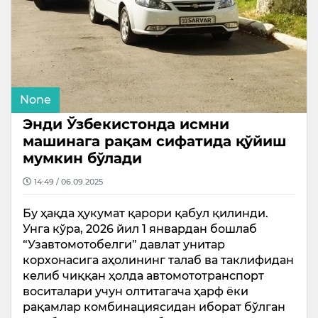
None
Энди Ўзбекистонда исмни
машинага рақам сифатида қўйиш
мумкин бўлади
14:49 / 06.09.2025
Бу ҳақда ҳукумат қарори қабул қилинди.
Унга кўра, 2026 йил 1 январдан бошлаб
“Узавтомотобелги” давлат унитар
корхонасига аҳолининг талаб ва таклифидан
келиб чиққан ҳолда автомототранспорт
воситалари учун олтитагача ҳарф ёки
рақамлар комбинациясидан иборат бўлган