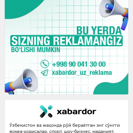
Ўзбекистон ва жаҳонда рўй бераётган энг сўнгги
воқеа-ҳодисалар, спорт, шоу-бизнес, маданият,