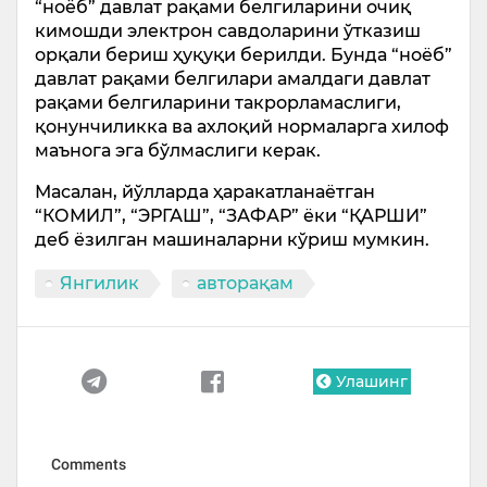
“ноёб” давлат рақами белгиларини очиқ
кимошди электрон савдоларини ўтказиш
орқали бериш ҳуқуқи берилди. Бунда “ноёб”
давлат рақами белгилари амалдаги давлат
рақами белгиларини такрорламаслиги,
қонунчиликка ва ахлоқий нормаларга хилоф
маънога эга бўлмаслиги керак.
Масалан, йўлларда ҳаракатланаётган
“КОМИЛ”, “ЭРГАШ”, “ЗАФАР” ёки “ҚАРШИ”
деб ёзилган машиналарни кўриш мумкин.
Янгилик
авторақам
Улашинг