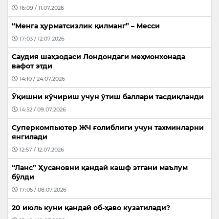
16:09 / 11.07.2026
“Менга ҳурматсизлик қилманг” – Месси
17:03 / 12.07.2026
Саудия шаҳзодаси Лондондаги меҳмонхонада
вафот этди
14:10 / 24.07.2026
Ўқишни кўчириш учун ўтиш баллари тасдиқланди
14:52 / 09.07.2026
Суперкомпьютер ЖЧ ғолиблиги учун тахминларни
янгилади
12:57 / 12.07.2026
“Ланс” Ҳусановни қандай кашф этгани маълум
бўлди
17:05 / 08.07.2026
20 июль куни қандай об-ҳаво кузатилади?