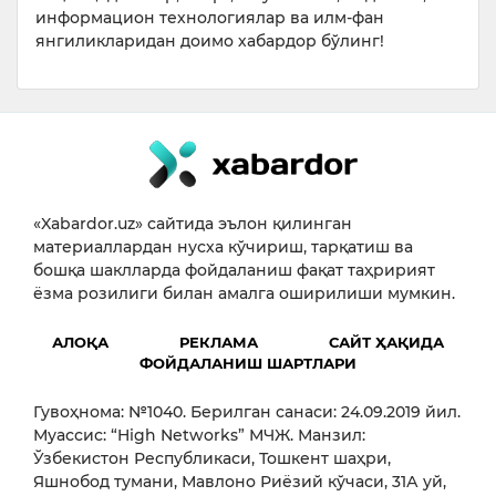
информацион технологиялар ва илм-фан
янгиликларидан доимо хабардор бўлинг!
«Xabardor.uz» сайтида эълон қилинган
материаллардан нусха кўчириш, тарқатиш ва
бошқа шаклларда фойдаланиш фақат таҳририят
ёзма розилиги билан амалга оширилиши мумкин.
АЛОҚА
РЕКЛАМА
САЙТ ҲАҚИДА
ФОЙДАЛАНИШ ШАРТЛАРИ
Гувоҳнома: №1040. Берилган санаси: 24.09.2019 йил.
Муассис: “High Networks” МЧЖ. Манзил:
Ўзбекистон Республикаси, Тошкент шаҳри,
Яшнобод тумани, Мавлоно Риёзий кўчаси, 31А уй,