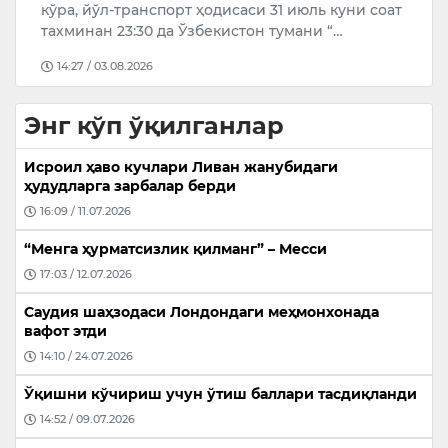
ги
кўра, йўл-транспорт ҳодисаси 31 июль куни соат
“
тахминан 23:30 да Ўзбекистон тумани “…
т
14:27 / 03.08.2026
Энг кўп ўқилганлар
Исроил ҳаво кучлари Ливан жанубидаги
ҳудудларга зарбалар берди
16:09 / 11.07.2026
“Менга ҳурматсизлик қилманг” – Месси
17:03 / 12.07.2026
Саудия шаҳзодаси Лондондаги меҳмонхонада
вафот этди
14:10 / 24.07.2026
Ўқишни кўчириш учун ўтиш баллари тасдиқланди
14:52 / 09.07.2026