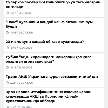
Суперкомпьютер ЖЧ ғолиблиги учун тахминларни
янгилади
12:57 / 12.07.2026
“Ланс” Ҳусановни қандай кашф этгани маълум
бўлди
17:05 / 08.07.2026
20 июль куни қандай об-ҳаво кузатилади?
15:49 / 19.07.2026
Рубио: “АҚШ Украинадаги можарони ҳал қила
оладиган ягона мамлакат”
15:45 / 22.07.2026
Трамп АҚШ Украинага қурол сотмаслигини айтди
22:24 / 24.07.2026
Эрон Европа Иттифоқини тинч аҳолига қарши
ҳужумларда АҚШ ва Исроилни қўллаб-
қувватлаганликда айблади
12:27 / 25.07.2026