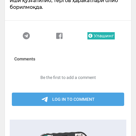
иши қўзғатилиб, тергов ҳаракатлари олиб
борилмоқда.
Улашинг