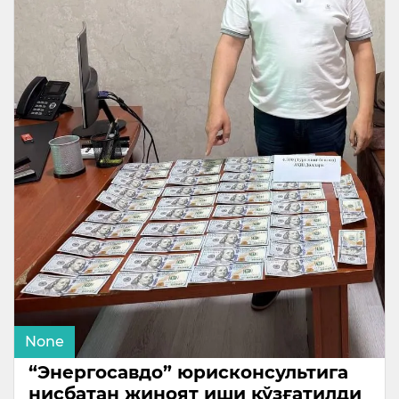
None
“Энергосавдо” юрисконсультига
нисбатан жиноят иши қўзғатилди