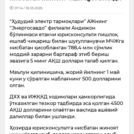
07:14 / 18.05.2026
“Ҳудудий электр тармоқлари” АЖнинг
“Энергосавдо” филиали Андижон
бўлинмаси етакчи юрисконсульти пишлоқ
ишлаб чиқариш билан шуғулланувчи МЧЖга
нисбатан ҳисобланган 788,4 млн сўмлик
моддий зарарни бартараф этиб бериш
эвазига 5 минг АҚШ доллари талаб қилган.
Маълум қилинишича, жорий йилнинг 1 май
куни у сўралган маблағнинг 500 долларини
олган.
ДХХ ва ИЖҚКД ходимлари ҳамкорлигида
ўтказилган тезкор тадбирда эса қолган 4500
АҚШ долларини олаётган вақтида ашёвий
далиллар билан ушланди.
Ҳозирда юрисконсультга нисбатан жиноят