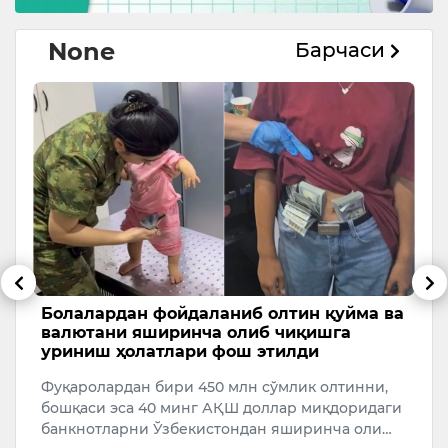
None
Барчаси
Болалардан фойдаланиб олтин қуйма ва
К
валютани яширинча олиб чиқишга
о
уриниш ҳолатлари фош этилди
Д
Фуқаролардан бири 450 млн сўмлик олтинни,
о
бошқаси эса 40 минг АҚШ доллар миқдоридаги
в
банкнотларни Ўзбекистондан яширинча оли…
й