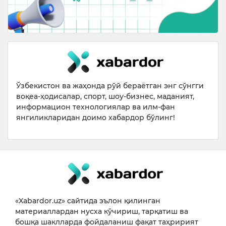
Ўзбекистон ва жаҳонда рўй бераётган энг сўнгги
воқеа-ҳодисалар, спорт, шоу-бизнес, маданият,
информацион технологиялар ва илм-фан
янгиликларидан доимо хабардор бўлинг!
«Xabardor.uz» сайтида эълон қилинган
материаллардан нусха кўчириш, тарқатиш ва
бошқа шаклларда фойдаланиш фақат таҳририят