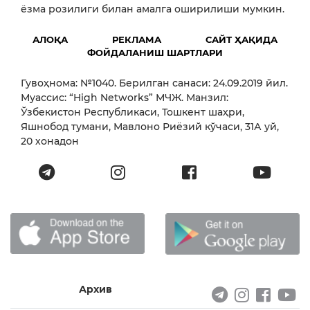
ёзма розилиги билан амалга оширилиши мумкин.
АЛОҚА
РЕКЛАМА
САЙТ ҲАҚИДА
ФОЙДАЛАНИШ ШАРТЛАРИ
Гувоҳнома: №1040. Берилган санаси: 24.09.2019 йил.
Муассис: “High Networks” МЧЖ. Манзил:
Ўзбекистон Республикаси, Тошкент шаҳри,
Яшнобод тумани, Мавлоно Риёзий кўчаси, 31А уй,
20 хонадон
Архив