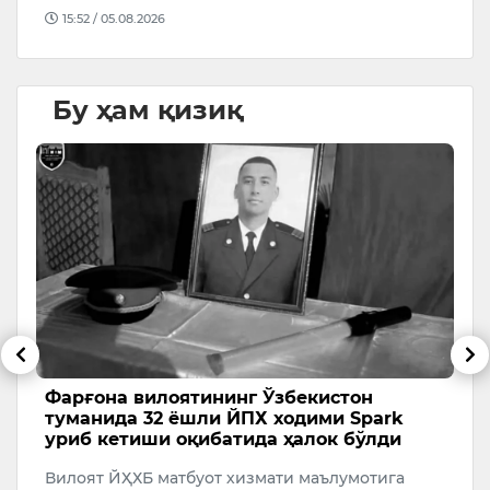
15:52 / 05.08.2026
Бу ҳам қизиқ
ва
Фарғона вилоятининг Ўзбекистон
Т
туманида 32 ёшли ЙПХ ходими Spark
н
уриб кетиши оқибатида ҳалок бўлди
К
Вилоят ЙҲХБ матбуот хизмати маълумотига
Т