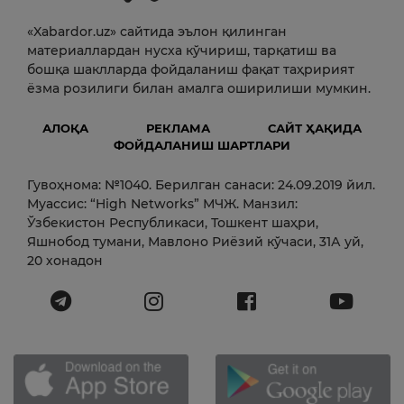
«Xabardor.uz» сайтида эълон қилинган
материаллардан нусха кўчириш, тарқатиш ва
бошқа шаклларда фойдаланиш фақат таҳририят
ёзма розилиги билан амалга оширилиши мумкин.
АЛОҚА
РЕКЛАМА
САЙТ ҲАҚИДА
ФОЙДАЛАНИШ ШАРТЛАРИ
Гувоҳнома: №1040. Берилган санаси: 24.09.2019 йил.
Муассис: “High Networks” МЧЖ. Манзил:
Ўзбекистон Республикаси, Тошкент шаҳри,
Яшнобод тумани, Мавлоно Риёзий кўчаси, 31А уй,
20 хонадон