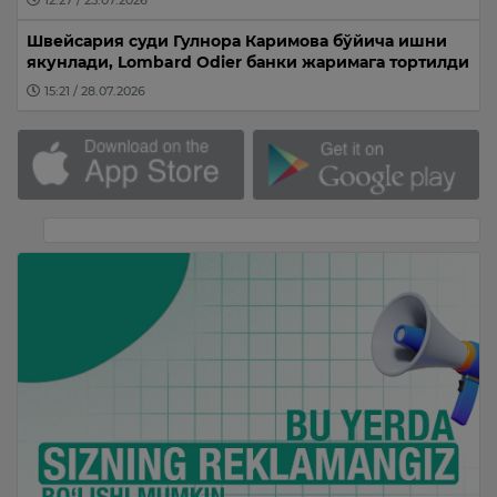
Швейсария суди Гулнора Каримова бўйича ишни
якунлади, Lombard Odier банки жаримага тортилди
15:21 / 28.07.2026