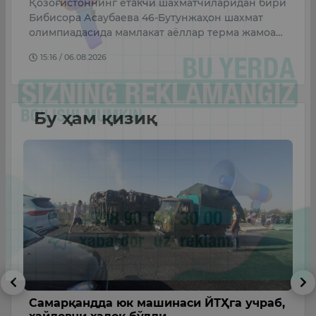
Қозоғистоннинг етакчи шахматчиларидан бири
Ў
Бибисора Асаубаева 46-Бутунжаҳон шахмат
р
олимпиадасида мамлакат аёллар терма жамоа…
4
й
15:16 / 06.08.2026
Бу ҳам қизиқ
Самарқандда юк машинаси ЙТҲга учраб,
Т