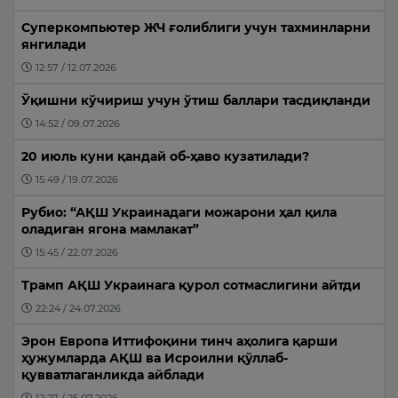
Суперкомпьютер ЖЧ ғолиблиги учун тахминларни
янгилади
12:57 / 12.07.2026
Ўқишни кўчириш учун ўтиш баллари тасдиқланди
14:52 / 09.07.2026
20 июль куни қандай об-ҳаво кузатилади?
15:49 / 19.07.2026
Рубио: “АҚШ Украинадаги можарони ҳал қила
оладиган ягона мамлакат”
15:45 / 22.07.2026
Трамп АҚШ Украинага қурол сотмаслигини айтди
22:24 / 24.07.2026
Эрон Европа Иттифоқини тинч аҳолига қарши
ҳужумларда АҚШ ва Исроилни қўллаб-
қувватлаганликда айблади
12:27 / 25.07.2026