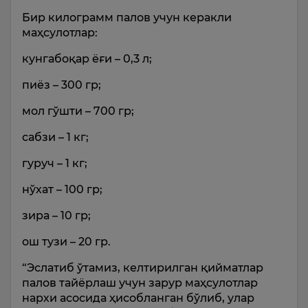
Бир килограмм палов учун керакли
маҳсулотлар:
кунгабоқар ёғи – 0,3 л;
пиёз – 300 гр;
мол гўшти – 700 гр;
сабзи – 1 кг;
гуруч – 1 кг;
нўхат – 100 гр;
зира – 10 гр;
ош тузи – 20 гр.
“Эслатиб ўтамиз, келтирилган қийматлар
палов тайёрлаш учун зарур маҳсулотлар
нархи асосида ҳисобланган бўлиб, улар