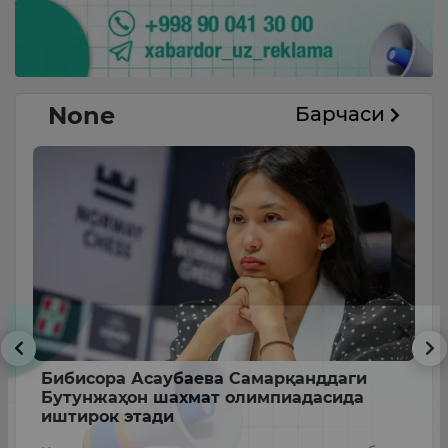
None
Барчаси
Бибисора Асаубаева Самарқанддаги
Ў
Бутунжаҳон шахмат олимпиадасида
р
иштирок этади
а