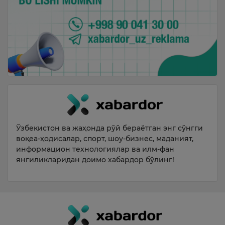
Ўзбекистон ва жаҳонда рўй бераётган энг сўнгги
воқеа-ҳодисалар, спорт, шоу-бизнес, маданият,
информацион технологиялар ва илм-фан
янгиликларидан доимо хабардор бўлинг!