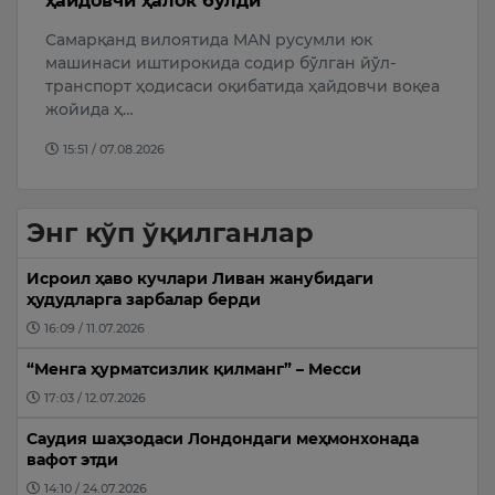
ҳайдовчи ҳалок бўлди
м
Самарқанд вилоятида MAN русумли юк
А
машинаси иштирокида содир бўлган йўл-
ш
нг
транспорт ҳодисаси оқибатида ҳайдовчи воқеа
н
жойида ҳ…
м
15:51 / 07.08.2026
Энг кўп ўқилганлар
Исроил ҳаво кучлари Ливан жанубидаги
ҳудудларга зарбалар берди
16:09 / 11.07.2026
“Менга ҳурматсизлик қилманг” – Месси
17:03 / 12.07.2026
Саудия шаҳзодаси Лондондаги меҳмонхонада
вафот этди
14:10 / 24.07.2026