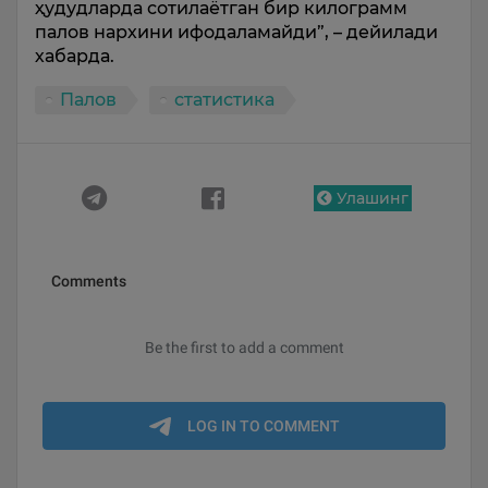
ҳудудларда сотилаётган бир килограмм
палов нархини ифодаламайди”, – дейилади
хабарда.
Палов
статистика
Улашинг