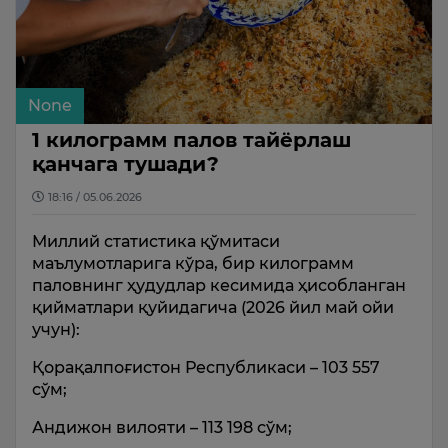
None
1 килограмм палов тайёрлаш
қанчага тушади?
18:16 / 05.06.2026
Миллий статистика қўмитаси
маълумотларига кўра, бир килограмм
паловнинг ҳудудлар кесимида ҳисобланган
қийматлари қуйидагича (2026 йил май ойи
учун):
Қорақалпоғистон Республикаси – 103 557
сўм;
Андижон вилояти – 113 198 сўм;