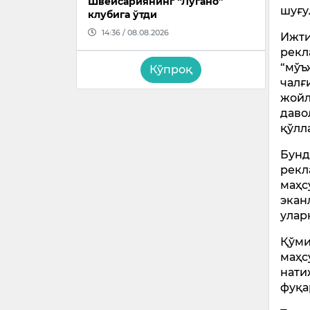
Швейсариянинг “Лугано”
шуғу
клубига ўтди
14:36 / 08.08.2026
Ижти
рекл
“мўъ
Кўпроқ
чалғ
жойл
даво
қўлл
Бунд
рекл
маҳс
экан
улар
Қўми
маҳс
нати
фуқа