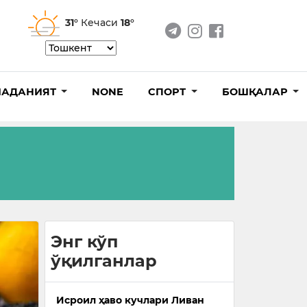
31°
Кечаси
18°
АДАНИЯТ
NONE
СПОРТ
БОШҚАЛАР
Энг кўп
ўқилганлар
Исроил ҳаво кучлари Ливан