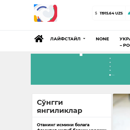
$
11915.64 UZS
ЛАЙФСТАЙЛ
NONE
УКР
– Р
Сўнгги
янгиликлар
Отанинг исмини болага