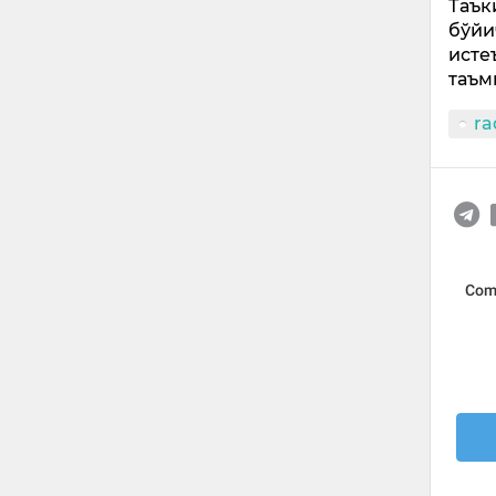
Таък
бўйи
исте
таъм
ra