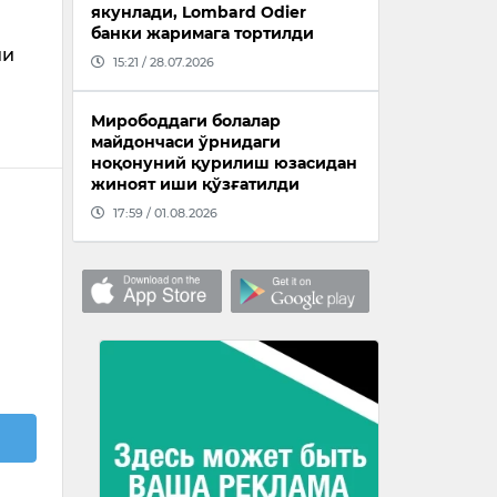
якунлади, Lombard Odier
банки жаримага тортилди
ши
15:21 / 28.07.2026
Мирободдаги болалар
майдончаси ўрнидаги
ноқонуний қурилиш юзасидан
жиноят иши қўзғатилди
17:59 / 01.08.2026