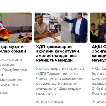
имларни
АҚШ Сенати Россия ва
Трамп
камситувчи
Эронга қарши
милли
ардан воз
санкцияларни
ноқон
 чақирди
маъқуллади
муҳож
кириш
кратик партияси
АҚШ Сенати Россия ва
олдим
кент вилояти
Эронга қарши кенг
АҚШ Пр
ани ҳокимининг
қамровли санкцияларни
Трамп Л
штирилмаган
назарда тутувчи “Линдсей
бўлиб ў
а “Шармандали
O. Graham Sanctioning
мамлак
…
Russia and Iran …
муҳожи
08.2026
09:20 / 08.08.2026
тўхтати