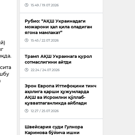
15:49 / 19.07.2026
Рубио: “АҚШ Украинадаги
можарони ҳал қила оладиган
ягона мамлакат”
15:45 / 22.07.2026
й)
нг
оқда.
Трамп АҚШ Украинага қурол
сотмаслигини айтди
сита
22:24 / 24.07.2026
ушбу
а
Эрон Европа Иттифоқини тинч
аҳолига қарши ҳужумларда
АҚШ ва Исроилни қўллаб-
қувватлаганликда айблади
12:27 / 25.07.2026
Швейсария суди Гулнора
Каримова бўйича ишни