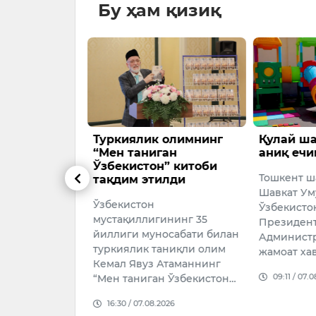
Бу ҳам қизиқ
олимнинг
Қулай шаҳар муҳити —
ХДП ҳок
ан
аниқ ечимлар орқали
аҳолини 
” китоби
амалиётл
Тошкент шаҳар ҳокими
лди
кечишга
Шавкат Умурзаков
Халқ демо
Ўзбекистон Республикаси
нинг 35
(ХДП) Тош
Президенти
осабати билан
Чиноз тум
Администрациясининг
ниқли олим
ободонла
жамоат хавфсизлиги
Атаманнинг
ҳудудларг
09:11 / 07.08.2026
 Ўзбекистон…
маҳалла”, 
026
14:38 / 07.