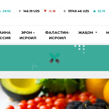
28.92
₽
146.19 UZS
-0.18
€
13749.46 UZS
32.19
АИНА
ЭРОН –
ФАЛАСТИН-
ЖАҲОН
М
ОССИЯ
ИСРОИЛ
ИСРОИЛ