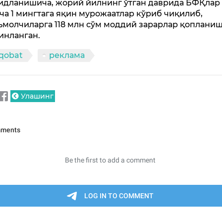
идланишича, жорий йилнинг ўтган даврида БФҚлар
ча 1 мингтага яқин мурожаатлар кўриб чиқилиб,
ъмолчиларга 118 млн сўм моддий зарарлар қоплани
инланган.
qobat
реклама
Улашинг