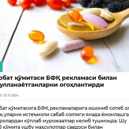
обат қўмитаси БФҚ рекламаси билан
улланаётганларни огоҳлантирди
8 / 21.11.2024
бат қўмитасига БФҚ рекламаларига ишониб сотиб ол
қ уларни истеъмоли сабаб соғлиги янада ёмонлашг
ролардан кўплаб мурожаатлар келиб тушмоқда. Шу
б қўмита ушбу маҳсулотлар савдоси билан