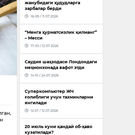
жанубидаги ҳудудларга
зарбалар берди
16:09 / 11.07.2026
“Менга ҳурматсизлик қилманг”
– Месси
17:03 / 12.07.2026
Саудия шаҳзодаси Лондондаги
меҳмонхонада вафот этди
14:10 / 24.07.2026
Суперкомпьютер ЖЧ
ғолиблиги учун тахминларни
янгилади
12:57 / 12.07.2026
ган,
ан
20 июль куни қандай об-ҳаво
кузатилади?