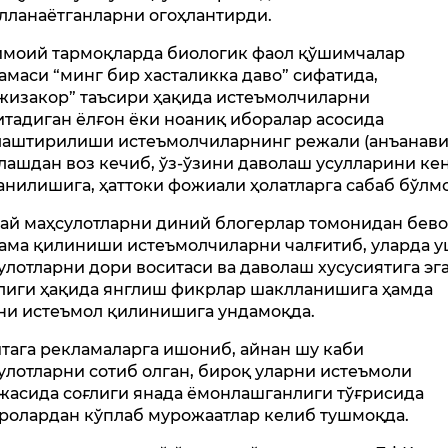
лланаётганларни огоҳлантирди.
моий тармоқларда биологик фаол қўшимчалар
амаси “минг бир хасталикка даво” сифатида,
жизакор” таъсири ҳақида истеъмолчиларни
итадиган ёлғон ёки ноаниқ иборалар асосида
аштирилиши истеъмолчиларнинг режали (анъанави
лашдан воз кечиб, ўз-ўзини даволаш усулларини ке
анилишига, ҳаттоки фожиали ҳолатларга сабаб бўлм
ай маҳсулотларни диний блогерлар томонидан бево
ама қилиниши истеъмолчиларни чалғитиб, уларда 
улотларни дори воситаси ва даволаш хусусиятига эг
лиги ҳақида янглиш фикрлар шаклланишига ҳамда
ни истеъмол қилинишига ундамоқда.
тага рекламаларга ишониб, айнан шу каби
улотларни сотиб олган, бироқ уларни истеъмоли
жасида соғлиги янада ёмонлашганлиги тўғрисида
ролардан кўплаб мурожаатлар келиб тушмоқда.