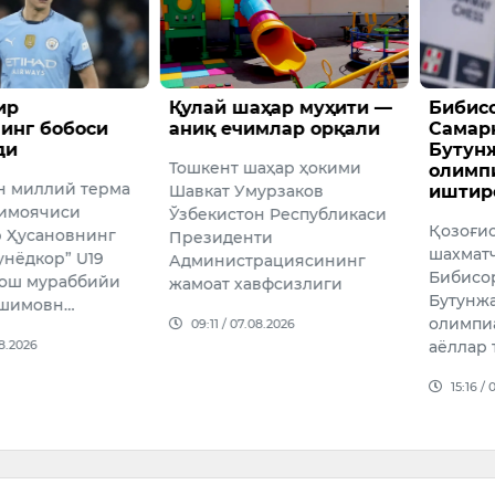
ҳар муҳити —
Бибисора Асаубаева
Ўзбек
млар орқали
Самарқанддаги
чорва
Бутунжаҳон шахмат
ривож
аҳар ҳокими
олимпиадасида
милли
урзаков
иштирок этади
ажрат
н Республикаси
Қозоғистоннинг етакчи
Ўзбеки
ти
шахматчиларидан бири
тармоғ
рациясининг
Бибисора Асаубаева 46-
ривожл
вфсизлиги
Бутунжаҳон шахмат
мақсади
олимпиадасида мамлакат
йиллар
08.2026
аёллар терма жамоа…
доллар 
йўналт
15:16 / 06.08.2026
09:19 /