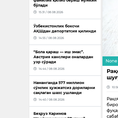
фамилия қилиб бериш мумкин
бўлади
15:31 / 08.08.2026
Ўзбекистонлик боксчи
АҚШдан депортатсия қилинди
14:55 / 08.08.2026
“Бола қараш — иш эмас”.
Австрия канслери оналардан
None
узр сўради
14:44 / 08.08.2026
Рақ
шуғ
Наманганда 577 миллион
10:5
сўмлик ҳужжатсиз дориларни
сақлаган шахс ушланди
Рақо
14:40 / 08.08.2026
биро
фуқа
Беҳруз Каримов
саба