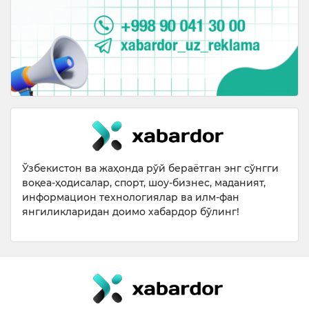
Ўзбекистон ва жаҳонда рўй бераётган энг сўнгги
воқеа-ҳодисалар, спорт, шоу-бизнес, маданият,
информацион технологиялар ва илм-фан
янгиликларидан доимо хабардор бўлинг!