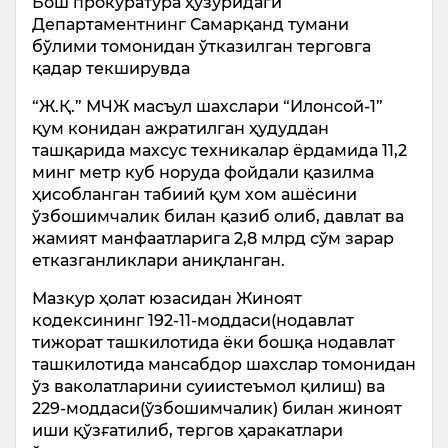
Бош прокуратура ҳузуридаги
Департаментнинг Самарқанд тумани
бўлими томонидан ўтказилган терговга
қадар текширувда
“Ж.Қ.” МЧЖ масъул шахслари “Илонсой-1”
қум конидан ажратилган ҳудуддан
ташқарида махсус техникалар ёрдамида 11,2
минг метр куб норуда фойдали қазилма
ҳисобланган табиий қум хом ашёсини
ўзбошимчалик билан қазиб олиб, давлат ва
жамият манфаатларига 2,8 млрд сўм зарар
етказганликлари аниқланган.
Мазкур ҳолат юзасидан Жиноят
кодексининг 192-11-моддаси(нодавлат
тижорат ташкилотида ёки бошқа нодавлат
ташкилотида мансабдор шахслар томонидан
ўз ваколатларини суиистеъмол қилиш) ва
229-моддаси(ўзбошимчалик) билан жиноят
иши қўзғатилиб, тергов ҳаракатлари