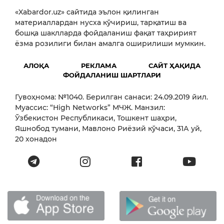
«Xabardor.uz» сайтида эълон қилинган
материаллардан нусха кўчириш, тарқатиш ва
бошқа шаклларда фойдаланиш фақат таҳририят
ёзма розилиги билан амалга оширилиши мумкин.
АЛОҚА
РЕКЛАМА
САЙТ ҲАҚИДА
ФОЙДАЛАНИШ ШАРТЛАРИ
Гувоҳнома: №1040. Берилган санаси: 24.09.2019 йил.
Муассис: “High Networks” МЧЖ. Манзил:
Ўзбекистон Республикаси, Тошкент шаҳри,
Яшнобод тумани, Мавлоно Риёзий кўчаси, 31А уй,
20 хонадон