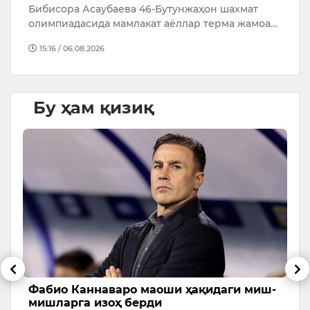
Бибисора Асаубаева 46-Бутунжаҳон шахмат
р
олимпиадасида мамлакат аёллар терма жамоа…
4
й
15:16 / 06.08.2026
Бу ҳам қизиқ
д
Фабио Каннаваро маоши ҳақидаги миш-
В
мишларга изоҳ берди
М