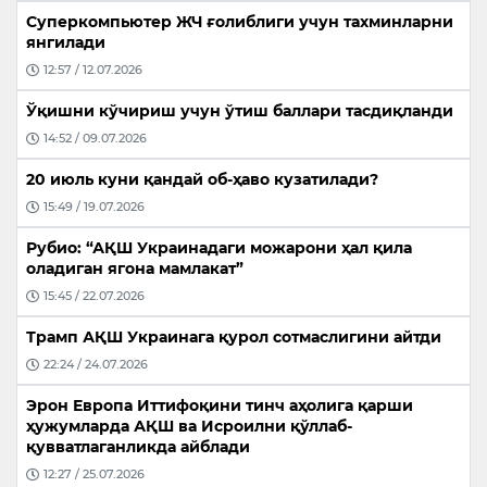
Суперкомпьютер ЖЧ ғолиблиги учун тахминларни
янгилади
12:57 / 12.07.2026
Ўқишни кўчириш учун ўтиш баллари тасдиқланди
14:52 / 09.07.2026
20 июль куни қандай об-ҳаво кузатилади?
15:49 / 19.07.2026
Рубио: “АҚШ Украинадаги можарони ҳал қила
оладиган ягона мамлакат”
15:45 / 22.07.2026
Трамп АҚШ Украинага қурол сотмаслигини айтди
22:24 / 24.07.2026
Эрон Европа Иттифоқини тинч аҳолига қарши
ҳужумларда АҚШ ва Исроилни қўллаб-
қувватлаганликда айблади
12:27 / 25.07.2026