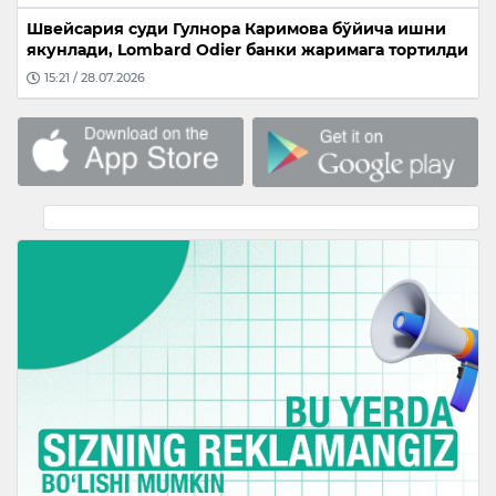
Швейсария суди Гулнора Каримова бўйича ишни
якунлади, Lombard Odier банки жаримага тортилди
15:21 / 28.07.2026