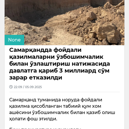
None
Самарқандда фойдали
қазилмаларни ўзбошимчалик
билан ўзлаштириш натижасида
давлатга қариб 3 миллиард сўм
зарар етказилди
22:09 / 05.09.2025
Самарқанд туманида норуда фойдали
қазилма ҳисобланган табиий қум хом
ашёсини ўзбошимчалик билан қазиб олиш
ҳолати фош этилди.