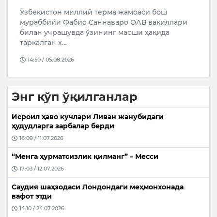
о
Ўзбекистон миллий терма жамоаси бош
мураббийи Фабио Cаннаваро ОАВ вакиллари
билан учрашувда ўзининг маоши ҳақида
тарқалган х…
14:50 / 05.08.2026
Энг кўп ўқилганлар
Исроил ҳаво кучлари Ливан жанубидаги
ҳудудларга зарбалар берди
16:09 / 11.07.2026
“Менга ҳурматсизлик қилманг” – Месси
17:03 / 12.07.2026
Саудия шаҳзодаси Лондондаги меҳмонхонада
вафот этди
14:10 / 24.07.2026