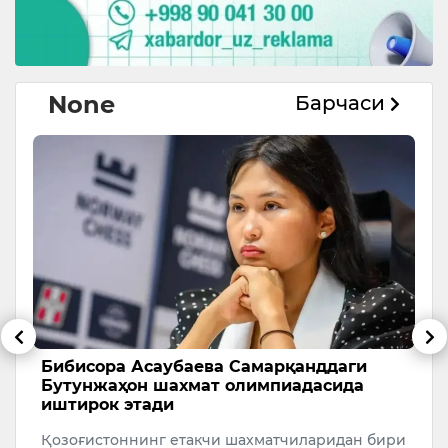
None
Барчаси
Бибисора Асаубаева Самарқанддаги
Ў
Бутунжаҳон шахмат олимпиадасида
р
иштирок этади
а
Қозоғистоннинг етакчи шахматчиларидан бири
Ў