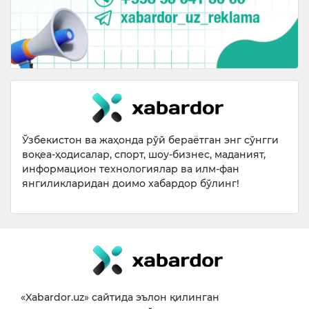
Ўзбекистон ва жаҳонда рўй бераётган энг сўнгги
воқеа-ҳодисалар, спорт, шоу-бизнес, маданият,
информацион технологиялар ва илм-фан
янгиликларидан доимо хабардор бўлинг!
«Xabardor.uz» сайтида эълон қилинган