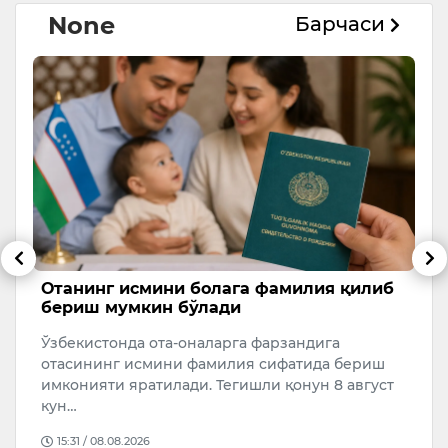
None
Барчаси
Отанинг исмини болага фамилия қилиб
Т
бериш мумкин бўлади
в
Ўзбекистонда ота-оналарга фарзандига
7
отасининг исмини фамилия сифатида бериш
ё
имконияти яратилади. Тегишли қонун 8 август
н
кун…
15:31 / 08.08.2026