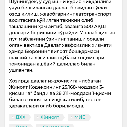
Шунингдек, у суд ишни кўриб чиққанлиги
учун белгиланган давлат божидан гўёки
озод қилиш, жавобгарнинг автотранспорт
воситасига қўйилган тақиқни олиб
ташлашини ҳам айтиб, эвазига 500 АҚШ
доллари беришини сўрайди. У талаб қилган
пул маблағини ўзининг таниши орқали
олган вақтида Давлат хавфсизлик хизмати
ҳамда Бюронинг вилоят бошқармаси
шахсий хавфсизлик шўбаси ходимлари
томонидан ашёвий далиллар билан
ушланган.
Ҳозирда давлат ижрочисига нисбатан
Жиноят Кодексининг 25,168-моддаси 3-
қисми “в” банди ва 28,211-моддаси 1-қисми
билан жиноят иши қўзғатилиб, тергов
ҳаракатлари олиб борилмоқда.
ДХХ
Жиноят
МИБ