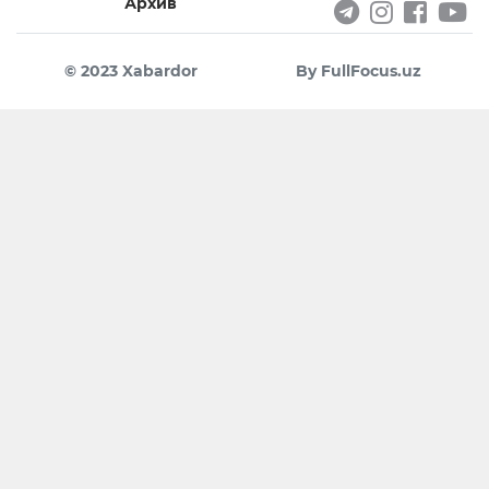
Архив
© 2023 Xabardor
By FullFocus.uz