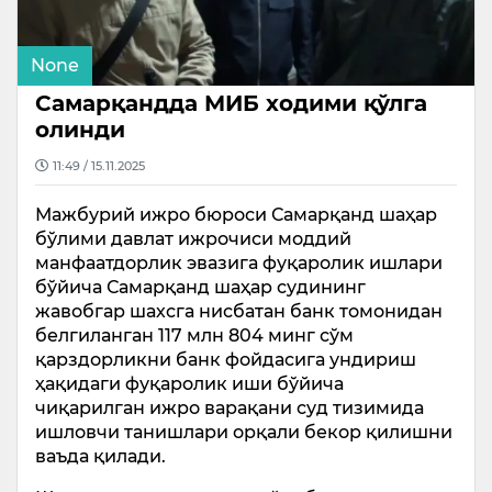
None
Самарқандда МИБ ходими қўлга
олинди
11:49 / 15.11.2025
Мажбурий ижро бюроси Самарқанд шаҳар
бўлими давлат ижрочиси моддий
манфаатдорлик эвазига фуқаролик ишлари
бўйича Самарқанд шаҳар судининг
жавобгар шахсга нисбатан банк томонидан
белгиланган 117 млн 804 минг сўм
қарздорликни банк фойдасига ундириш
ҳақидаги фуқаролик иши бўйича
чиқарилган ижро варақани суд тизимида
ишловчи танишлари орқали бекор қилишни
ваъда қилади.