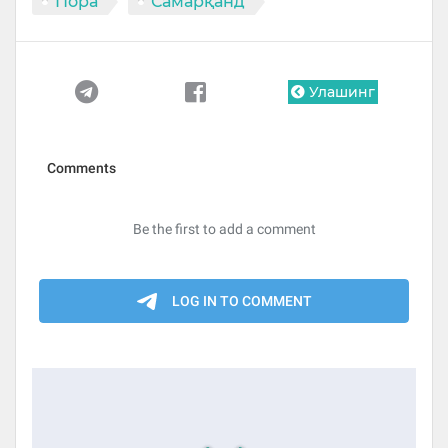
Пора
Самарқанд
Улашинг