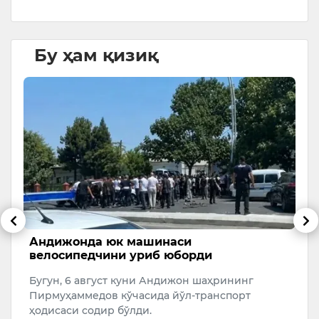
Бу ҳам қизиқ
г
Андижонда юк машинаси
Т
и
велосипедчини уриб юборди
ҳ
Бугун, 6 август куни Андижон шаҳрининг
Ў
пи
Пирмуҳаммедов кўчасида йўл-транспорт
б
ҳодисаси содир бўлди.
ҳ