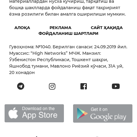
материаллардан нусха кўчириш, тарқатиш ва
бошқа шаклларда фойдаланиш фақат таҳририят
ёзма розилиги билан амалга оширилиши мумкин.
АЛОҚА
РЕКЛАМА
САЙТ ҲАҚИДА
ФОЙДАЛАНИШ ШАРТЛАРИ
Гувоҳнома: №1040. Берилган санаси: 24.09.2019 йил.
Муассис: “High Networks” МЧЖ. Манзил:
Ўзбекистон Республикаси, Тошкент шаҳри,
Яшнобод тумани, Мавлоно Риёзий кўчаси, 31А уй,
20 хонадон