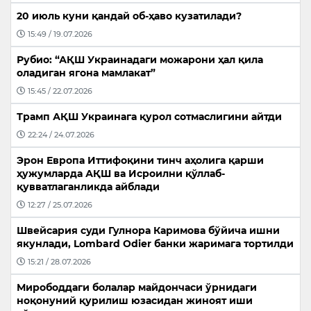
20 июль куни қандай об-ҳаво кузатилади?
15:49 / 19.07.2026
Рубио: “АҚШ Украинадаги можарони ҳал қила
оладиган ягона мамлакат”
15:45 / 22.07.2026
Трамп АҚШ Украинага қурол сотмаслигини айтди
22:24 / 24.07.2026
Эрон Европа Иттифоқини тинч аҳолига қарши
ҳужумларда АҚШ ва Исроилни қўллаб-
қувватлаганликда айблади
12:27 / 25.07.2026
Швейсария суди Гулнора Каримова бўйича ишни
якунлади, Lombard Odier банки жаримага тортилди
15:21 / 28.07.2026
Мирободдаги болалар майдончаси ўрнидаги
ноқонуний қурилиш юзасидан жиноят иши