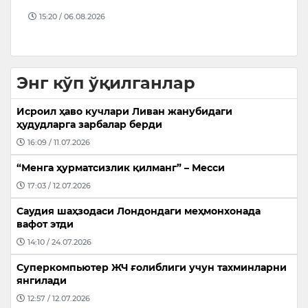
э
15:20 / 06.08.2026
Энг кўп ўқилганлар
Исроил ҳаво кучлари Ливан жанубидаги
ҳудудларга зарбалар берди
16:09 / 11.07.2026
“Менга ҳурматсизлик қилманг” – Месси
17:03 / 12.07.2026
Саудия шаҳзодаси Лондондаги меҳмонхонада
вафот этди
14:10 / 24.07.2026
Суперкомпьютер ЖЧ ғолиблиги учун тахминларни
янгилади
12:57 / 12.07.2026