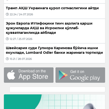
Трамп АҚШ Украинага қурол сотмаслигини айтди
22:24 / 24.07.2026
Эрон Европа Иттифоқини тинч аҳолига қарши
ҳужумларда АҚШ ва Исроилни қўллаб-
қувватлаганликда айблади
12:27 / 25.07.2026
Швейсария суди Гулнора Каримова бўйича ишни
якунлади, Lombard Odier банки жаримага тортилди
15:21 / 28.07.2026