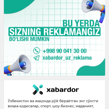
Ўзбекистон ва жаҳонда рўй бераётган энг сўнгги
воқеа-ҳодисалар, спорт, шоу-бизнес, маданият,