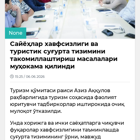
None
Сайёҳлар хавфсизлиги ва
туристик суғурта тизимини
такомиллаштириш масалалари
муҳокама қилинди
15:25 / 06.06.2026
Туризм қўмитаси раиси Азиз Аққулов
раҳбарлигида туризм соҳасида фаолият
юритувчи тадбиркорлар иштирокида очиқ
мулоқот ўтказилди.
Унда хорижга ва ички саёҳатларга чиқувчи
фуқаролар хавфсизлигини таъминлашда
суғурта тизимининг ўрни, мавжуд