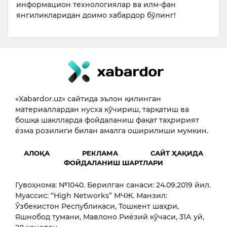
информацион технологиялар ва илм-фан
янгиликларидан доимо хабардор бўлинг!
«Xabardor.uz» сайтида эълон қилинган
материаллардан нусха кўчириш, тарқатиш ва
бошқа шаклларда фойдаланиш фақат таҳририят
ёзма розилиги билан амалга оширилиши мумкин.
АЛОҚА
РЕКЛАМА
САЙТ ҲАҚИДА
ФОЙДАЛАНИШ ШАРТЛАРИ
Гувоҳнома: №1040. Берилган санаси: 24.09.2019 йил.
Муассис: “High Networks” МЧЖ. Манзил:
Ўзбекистон Республикаси, Тошкент шаҳри,
Яшнобод тумани, Мавлоно Риёзий кўчаси, 31А уй,