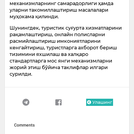
механизмларнинг самарадорлиги ҳамда
уларни такомиллаштириш масалалари
муҳокама қилинди.
Шунингдек, туристик суғурта хизматларини
рақамлаштириш, онлайн полисларни
расмийлаштириш имкониятларини
кенгайтириш, туристларга ахборот бериш
тизимини яхшилаш ва халқаро
стандартларга мос янги механизмларни
жорий этиш бўйича таклифлар илгари
сурилди.
Улашинг