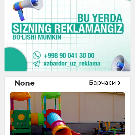
None
Барчаси