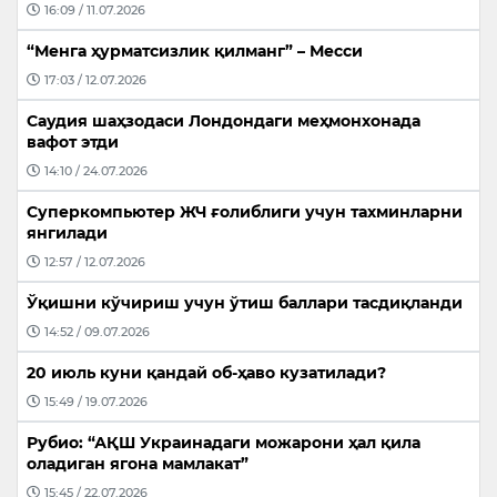
16:09 / 11.07.2026
“Менга ҳурматсизлик қилманг” – Месси
17:03 / 12.07.2026
Саудия шаҳзодаси Лондондаги меҳмонхонада
вафот этди
14:10 / 24.07.2026
Суперкомпьютер ЖЧ ғолиблиги учун тахминларни
янгилади
12:57 / 12.07.2026
Ўқишни кўчириш учун ўтиш баллари тасдиқланди
14:52 / 09.07.2026
20 июль куни қандай об-ҳаво кузатилади?
15:49 / 19.07.2026
Рубио: “АҚШ Украинадаги можарони ҳал қила
оладиган ягона мамлакат”
15:45 / 22.07.2026