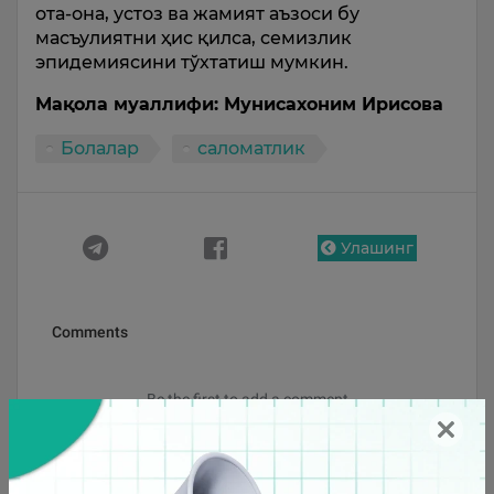
ота-она, устоз ва жамият аъзоси бу
масъулиятни ҳис қилса, семизлик
эпидемиясини тўхтатиш мумкин.
Мақола муаллифи: Мунисахоним Ирисова
Болалар
саломатлик
Улашинг