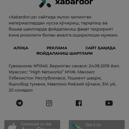
«Xabardor.uz» сайтида эълон қилинган
материаллардан нусха кўчириш, тарқатиш ва
бошқа шаклларда фойдаланиш фақат таҳририят
ёзма розилиги билан амалга оширилиши мумкин.
АЛОҚА
РЕКЛАМА
САЙТ ҲАҚИДА
ФОЙДАЛАНИШ ШАРТЛАРИ
Гувоҳнома: №1040. Берилган санаси: 24.09.2019 йил.
Муассис: “High Networks” МЧЖ. Манзил:
Ўзбекистон Республикаси, Тошкент шаҳри,
Яшнобод тумани, Мавлоно Риёзий кўчаси, 31А уй,
20 хонадон