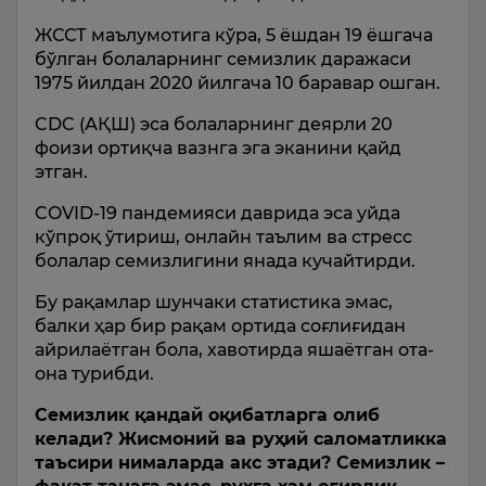
ЖССТ маълумотига кўра, 5 ёшдан 19 ёшгача
бўлган болаларнинг семизлик даражаси
1975 йилдан 2020 йилгача 10 баравар ошган.
CDC (АҚШ) эса болаларнинг деярли 20
фоизи ортиқча вазнга эга эканини қайд
этган.
COVID-19 пандемияси даврида эса уйда
кўпроқ ўтириш, онлайн таълим ва стресс
болалар семизлигини янада кучайтирди.
Бу рақамлар шунчаки статистика эмас,
балки ҳар бир рақам ортида соғлиғидан
айрилаётган бола, хавотирда яшаётган ота-
она турибди.
Семизлик қандай оқибатларга олиб
келади? Жисмоний ва руҳий саломатликка
таъсири нималарда акс этади? Семизлик –