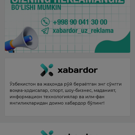
Ўзбекистон ва жаҳонда рўй бераётган энг сўнгги
воқеа-ҳодисалар, спорт, шоу-бизнес, маданият,
информацион технологиялар ва илм-фан
янгиликларидан доимо хабардор бўлинг!