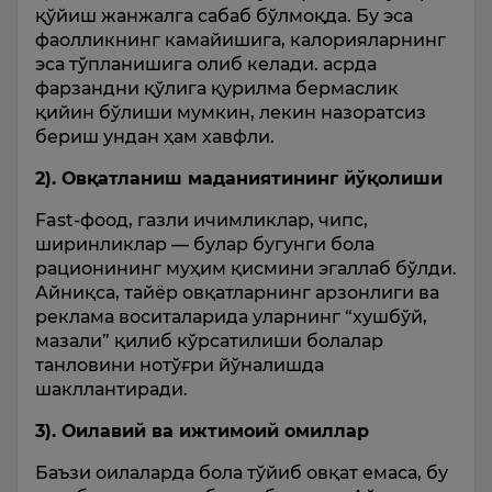
қўйиш жанжалга сабаб бўлмоқда. Бу эса
фаолликнинг камайишига, калорияларнинг
эса тўпланишига олиб келади. асрда
фарзандни қўлига қурилма бермаслик
қийин бўлиши мумкин, лекин назоратсиз
бериш ундан ҳам хавфли.
2). Овқатланиш маданиятининг йўқолиши
Fast-фоод, газли ичимликлар, чипс,
ширинликлар — булар бугунги бола
рационининг муҳим қисмини эгаллаб бўлди.
Айниқса, тайёр овқатларнинг арзонлиги ва
реклама воситаларида уларнинг “хушбўй,
мазали” қилиб кўрсатилиши болалар
танловини нотўғри йўналишда
шакллантиради.
3). Оилавий ва ижтимоий омиллар
Баъзи оилаларда бола тўйиб овқат емаса, бу