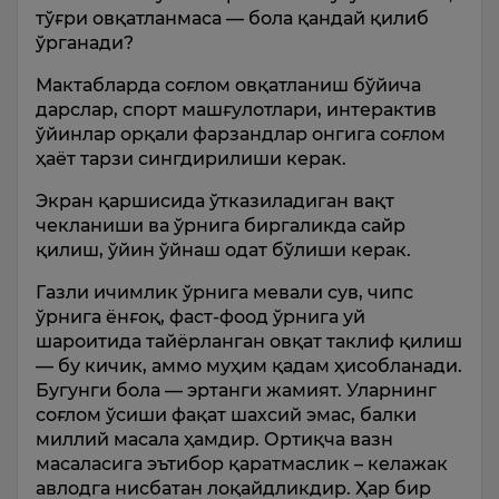
тўғри овқатланмаса — бола қандай қилиб
ўрганади?
Мактабларда соғлом овқатланиш бўйича
дарслар, спорт машғулотлари, интерактив
ўйинлар орқали фарзандлар онгига соғлом
ҳаёт тарзи сингдирилиши керак.
Экран қаршисида ўтказиладиган вақт
чекланиши ва ўрнига биргаликда сайр
қилиш, ўйин ўйнаш одат бўлиши керак.
Газли ичимлик ўрнига мевали сув, чипс
ўрнига ёнғоқ, фаст-фоод ўрнига уй
шароитида тайёрланган овқат таклиф қилиш
— бу кичик, аммо муҳим қадам ҳисобланади.
Бугунги бола — эртанги жамият. Уларнинг
соғлом ўсиши фақат шахсий эмас, балки
миллий масала ҳамдир. Ортиқча вазн
масаласига эътибор қаратмаслик – келажак
авлодга нисбатан лоқайдликдир. Ҳар бир