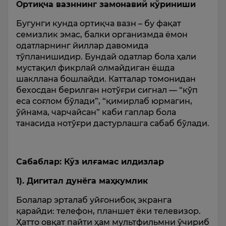
Ортиқча вазннинг замонавий кўриниши
Бугунги кунда ортиқча вазн – бу фақат
семизлик эмас, балки организмда ёмон
одатларнинг йиллар давомида
тўпланишидир. Бундай одатлар бола ҳали
мустақил фикрлай олмайдиган ёшда
шакллана бошлайди. Катталар томонидан
бехосдан берилган нотўғри сигнал — “кўп
еса соғлом бўлади”, “қимирлаб юрмагин,
ўйнама, чарчайсан” каби гаплар бола
танасида нотўғри дастурлашга сабаб бўлади.
Сабаблар: Кўз илғамас илдизлар
1). Дигитал дунёга маҳкумлик
Болалар эрталаб уйғонибоқ экранга
қарайди: телефон, планшет ёки телевизор.
Ҳатто овқат пайти ҳам мультфильмни ўчириб