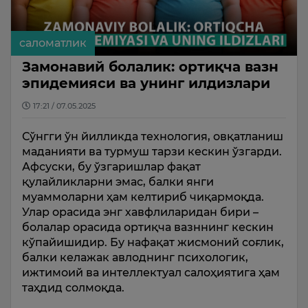
саломатлик
Замонавий болалик: ортиқча вазн
эпидемияси ва унинг илдизлари
17:21 / 07.05.2025
Сўнгги ўн йилликда технология, овқатланиш
маданияти ва турмуш тарзи кескин ўзгарди.
Афсуски, бу ўзгаришлар фақат
қулайликларни эмас, балки янги
муаммоларни ҳам келтириб чиқармоқда.
Улар орасида энг хавфлиларидан бири –
болалар орасида ортиқча вазннинг кескин
кўпайишидир. Бу нафақат жисмоний соғлик,
балки келажак авлоднинг психологик,
ижтимоий ва интеллектуал салоҳиятига ҳам
таҳдид солмоқда.