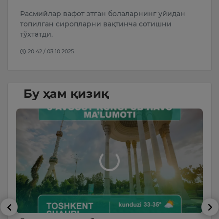
Расмийлар вафот этган болаларнинг уйидан
Т
топилган сиропларни вақтинча сотишни
м
тўхтатди.
20:42 / 03.10.2025
Бу ҳам қизиқ