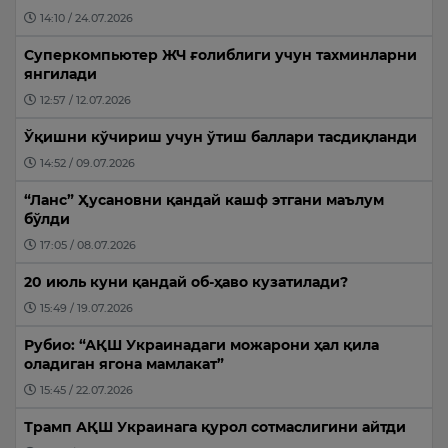
14:10 / 24.07.2026
Суперкомпьютер ЖЧ ғолиблиги учун тахминларни
янгилади
12:57 / 12.07.2026
Ўқишни кўчириш учун ўтиш баллари тасдиқланди
14:52 / 09.07.2026
“Ланс” Ҳусановни қандай кашф этгани маълум
бўлди
17:05 / 08.07.2026
20 июль куни қандай об-ҳаво кузатилади?
15:49 / 19.07.2026
Рубио: “АҚШ Украинадаги можарони ҳал қила
оладиган ягона мамлакат”
15:45 / 22.07.2026
Трамп АҚШ Украинага қурол сотмаслигини айтди