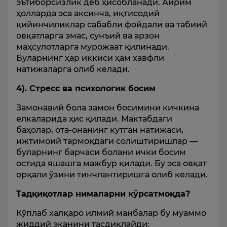
эътиборсизлик деб ҳисобланади. Айрим
ҳолларда эса аксинча, иқтисодий
қийинчиликлар сабабли фойдали ва табиий
овқатларга эмас, сунъий ва арзон
маҳсулотларга мурожаат қилинади.
Буларнинг ҳар иккиси ҳам хавфли
натижаларга олиб келади.
4). Стресс ва психологик босим
Замонавий бола замон босимини кичкина
елкаларида ҳис қилади. Мактабдаги
баҳолар, ота-онанинг кутган натижаси,
ижтимоий тармоқдаги солиштиришлар —
буларнинг барчаси болани ички босим
остида яшашга мажбур қилади. Бу эса овқат
орқали ўзини тинчлантиришга олиб келади.
Тадқиқотлар нималарни кўрсатмоқда?
Кўплаб халқаро илмий манбалар бу муаммо
жиддий эканини тасдиқлайди: