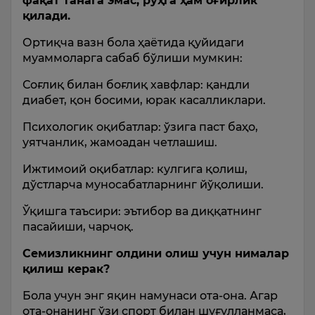
фақат танага эмас, руҳга ҳам оғирлик
қилади.
Ортиқча вазн бола ҳаётида қуйидаги
муаммоларга сабаб бўлиши мумкин:
Соғлиқ билан боғлиқ хавфлар: қандли
диабет, қон босими, юрак касалликлари.
Психологик оқибатлар: ўзига паст баҳо,
уятчанлик, жамоадан четлашиш.
Ижтимоий оқибатлар: кулгига қолиш,
дўстларча муносабатларнинг йўқолиши.
Ўқишга таъсири: эътибор ва диққатнинг
пасайиши, чарчоқ.
Семизликнинг олдини олиш учун нималар
қилиш керак?
Бола учун энг яқин намунаси ота-она. Агар
ота-онанинг ўзи спорт билан шуғулланмаса,