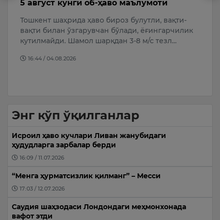
5 август кунги об-ҳаво маълумоти
“
ю
Тошкент шаҳрида ҳаво бироз булутли, вақти-
Х
вақти билан ўзгарувчан бўлади, ёғингарчилик
т
кутилмайди. Шамол шарқдан 3-8 м/с тезл…
нг
м
16:44 / 04.08.2026
Энг кўп ўқилганлар
Исроил ҳаво кучлари Ливан жанубидаги
ҳудудларга зарбалар берди
16:09 / 11.07.2026
“Менга ҳурматсизлик қилманг” – Месси
17:03 / 12.07.2026
Саудия шаҳзодаси Лондондаги меҳмонхонада
вафот этди