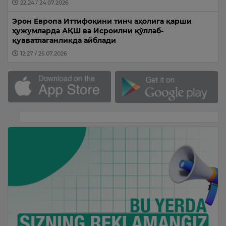
22:24 / 24.07.2026
Эрон Европа Иттифоқини тинч аҳолига қарши
ҳужумларда АҚШ ва Исроилни қўллаб-
қувватлаганликда айблади
12:27 / 25.07.2026