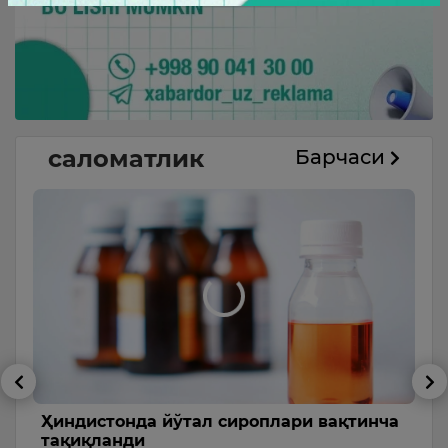
саломатлик
Барчаси
Ҳиндистонда йўтал сироплари вақтинча
Ў
тақиқланди
о