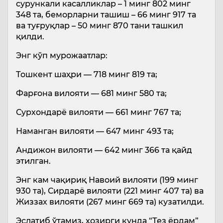
сурункали касалликлар – 1 минг 802 минг
348 та, беморларни ташиш – 66 минг 917 та
ва туғруқлар – 50 минг 870 тани ташкил
қилди.
Энг кўп мурожаатлар:
Тошкент шаҳри — 718 минг 819 та;
Фарғона вилояти — 681 минг 580 та;
Сурхондарё вилояти — 661 минг 767 та;
Наманган вилояти — 647 минг 493 та;
Андижон вилояти — 642 минг 366 та қайд
этилган.
Энг кам чақириқ Навоий вилояти (199 минг
930 та), Сирдарё вилояти (221 минг 407 та) ва
Жиззах вилояти (267 минг 669 та) кузатилди.
Эслатиб ўтамиз, ҳозирги кунда “Тез ёрдам”