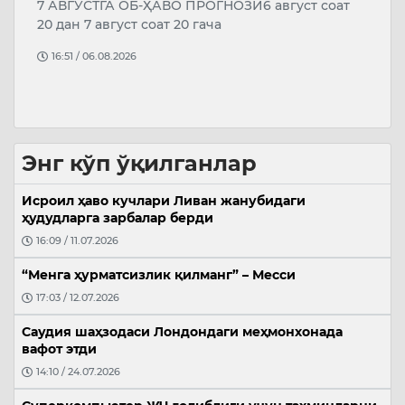
7 АВГУСТГА ОБ-ҲАВО ПРОГНОЗИ6 август соат
У
20 дан 7 август соат 20 гача
К
а
16:51 / 06.08.2026
Ж
Б
Энг кўп ўқилганлар
Исроил ҳаво кучлари Ливан жанубидаги
ҳудудларга зарбалар берди
16:09 / 11.07.2026
“Менга ҳурматсизлик қилманг” – Месси
17:03 / 12.07.2026
Саудия шаҳзодаси Лондондаги меҳмонхонада
вафот этди
14:10 / 24.07.2026