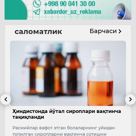
саломатлик
Барчаси
Ҳиндистонда йўтал сироплари вақтинча
Ў
тақиқланди
о
Расмийлар вафот этган болаларнинг уйидан
Т
топилган сиропларни вақтинча сотишни
м