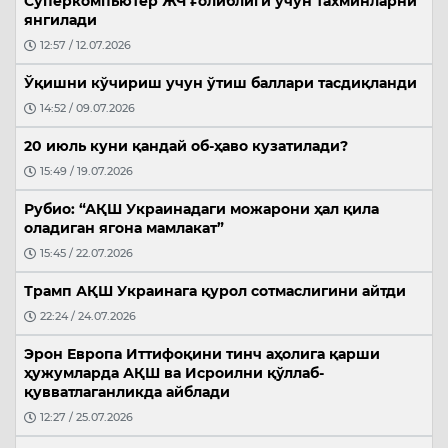
Суперкомпьютер ЖЧ ғолиблиги учун тахминларни
янгилади
12:57 / 12.07.2026
Ўқишни кўчириш учун ўтиш баллари тасдиқланди
14:52 / 09.07.2026
20 июль куни қандай об-ҳаво кузатилади?
15:49 / 19.07.2026
Рубио: “АҚШ Украинадаги можарони ҳал қила
оладиган ягона мамлакат”
15:45 / 22.07.2026
Трамп АҚШ Украинага қурол сотмаслигини айтди
22:24 / 24.07.2026
Эрон Европа Иттифоқини тинч аҳолига қарши
ҳужумларда АҚШ ва Исроилни қўллаб-
қувватлаганликда айблади
12:27 / 25.07.2026