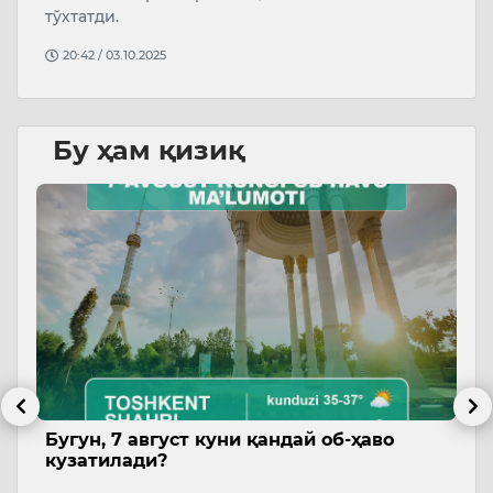
тўхтатди.
20:42 / 03.10.2025
Бу ҳам қизиқ
б,
Бугун, 7 август куни қандай об-ҳаво
Б
кузатилади?
э
м