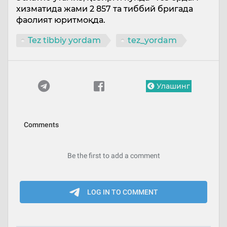
хизматида жами 2 857 та тиббий бригада
фаолият юритмоқда.
Tez tibbiy yordam
tez_yordam
Улашинг