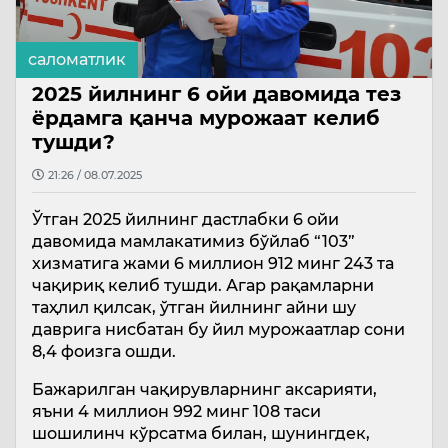
саломатлик
2025 йилнинг 6 ойи давомида тез
ёрдамга қанча мурожаат келиб
тушди?
21:26 / 08.07.2025
Ўтган 2025 йилнинг дастлабки 6 ойи
давомида мамлакатимиз бўйлаб “103”
хизматига жами 6 миллион 912 минг 243 та
чақириқ келиб тушди. Агар рақамларни
таҳлил қилсак, ўтган йилнинг айни шу
даврига нисбатан бу йил мурожаатлар сони
8,4 фоизга ошди.
Бажарилган чақирувларнинг аксарияти,
яъни 4 миллион 992 минг 108 таси
шошилинч кўрсатма билан, шунингдек,