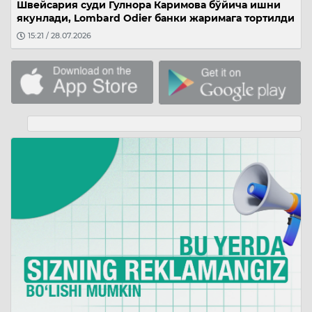
Швейсария суди Гулнора Каримова бўйича ишни
якунлади, Lombard Odier банки жаримага тортилди
15:21 / 28.07.2026