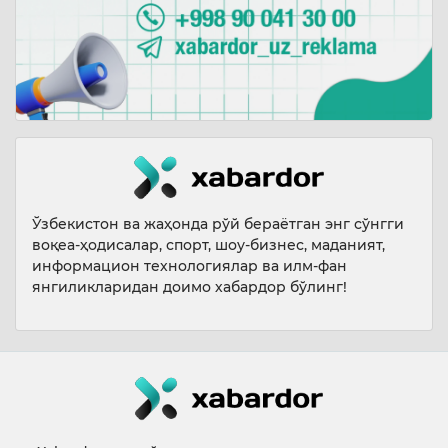
Ўзбекистон ва жаҳонда рўй бераётган энг сўнгги
воқеа-ҳодисалар, спорт, шоу-бизнес, маданият,
информацион технологиялар ва илм-фан
янгиликларидан доимо хабардор бўлинг!