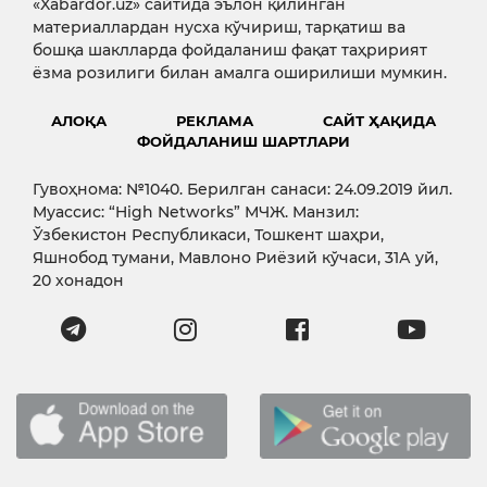
«Xabardor.uz» сайтида эълон қилинган
материаллардан нусха кўчириш, тарқатиш ва
бошқа шаклларда фойдаланиш фақат таҳририят
ёзма розилиги билан амалга оширилиши мумкин.
АЛОҚА
РЕКЛАМА
САЙТ ҲАҚИДА
ФОЙДАЛАНИШ ШАРТЛАРИ
Гувоҳнома: №1040. Берилган санаси: 24.09.2019 йил.
Муассис: “High Networks” МЧЖ. Манзил:
Ўзбекистон Республикаси, Тошкент шаҳри,
Яшнобод тумани, Мавлоно Риёзий кўчаси, 31А уй,
20 хонадон